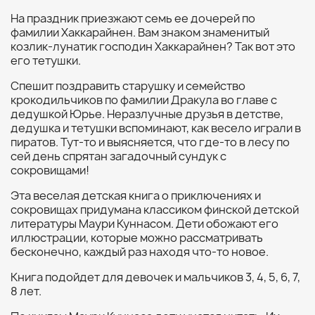
На праздник приезжают семь ее дочерей по
фамилии Хаккарайнен. Вам знаком знаменитый
козлик-лунатик господин Хаккарайнен? Так вот это
его тетушки.
Спешит поздравить старушку и семейство
крокодильчиков по фамилии Дракула во главе с
дедушкой Юрье. Неразлучные друзья в детстве,
дедушка и тетушки вспоминают, как весело играли в
пиратов. Тут-то и выясняется, что где-то в лесу по
сей день спрятан загадочный сундук с
сокровищами!
Эта веселая детская книга о приключениях и
сокровищах придумана классиком финской детской
литературы Маури Куннасом. Дети обожают его
иллюстрации, которые можно рассматривать
бесконечно, каждый раз находя что-то новое.
Книга подойдет для девочек и мальчиков 3, 4, 5, 6, 7,
8 лет.