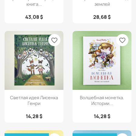
книга...
землей
43,08 $
28,68 $
favorite_border
favorite_border
Просмотр
Просмотр


Светлая идея Лисенка
Волшебная монетка.
Генри
Истории...
14,28 $
14,28 $