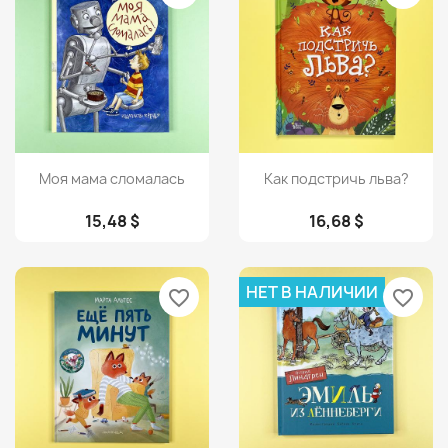
Просмотр
Просмотр


Моя мама сломалась
Как подстричь льва?
15,48 $
16,68 $
НЕТ В НАЛИЧИИ
favorite_border
favorite_border