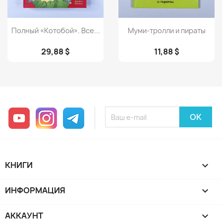
Просмотр
Просмотр


Полный «Котобой». Все...
Муми-тролли и пираты
29,88 $
11,88 $
YouTube
Instagram
Telegram
КНИГИ

ИНФОРМАЦИЯ

АККАУНТ
