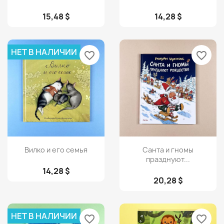
15,48 $
14,28 $
НЕТ В НАЛИЧИИ
favorite_border
favorite_border
Просмотр
Просмотр


Вилко и его семья
Санта и гномы
празднуют...
14,28 $
20,28 $
НЕТ В НАЛИЧИИ
favorite_border
favorite_border