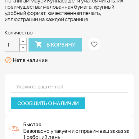
По книгам Маури Куннаса дети учатся читать. Их
преимущества: мелованная бумага, крупный
удобный формат, качественная печать,
иллюстрации на каждой странице.
Количество

favorite_border
В КОРЗИНУ

Нет в наличии
СООБЩИТЬ О НАЛИЧИИ
Быстро
Безопасно упакуем и отправим ваш заказ за
1 рабочий день