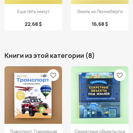
Просмотр
Просмотр


Еще пять минут
Эмиль из Леннеберги
22,68 $
16,68 $
Книги из этой категории (8)
favorite_border
favorite_border
Просмотр
Просмотр


Транспорт. Говорящая
Секретные объекты под