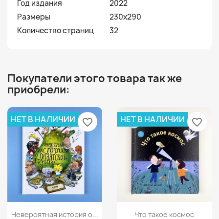
Год издания
2022
Размеры
230х290
Количество страниц
32
Покупатели этого товара так же
приобрели:
НЕТ В НАЛИЧИИ
НЕТ В НАЛИЧИИ
favorite_border
favorite_border
Просмотр
Просмотр


Невероятная история о...
Что такое космос