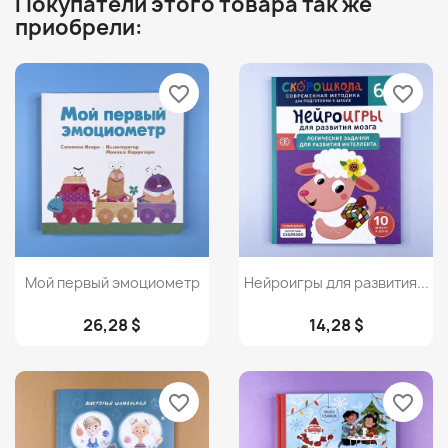
Покупатели этого товара так же
приобрели:
favorite_border
favorite_border
Просмотр
Просмотр


Мой первый эмоциометр
Нейроигры для развития...
26,28 $
14,28 $
favorite_border
favorite_border