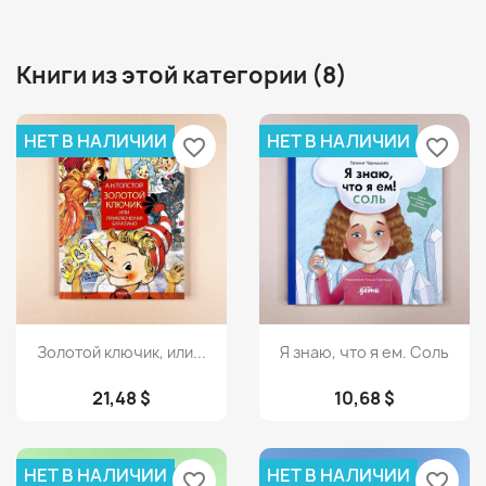
Книги из этой категории (8)
НЕТ В НАЛИЧИИ
НЕТ В НАЛИЧИИ
favorite_border
favorite_border
Просмотр
Просмотр


Золотой ключик, или...
Я знаю, что я ем. Соль
21,48 $
10,68 $
НЕТ В НАЛИЧИИ
НЕТ В НАЛИЧИИ
favorite_border
favorite_border