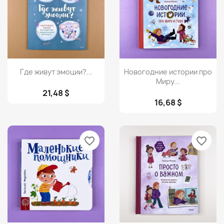
Просмотр
Просмотр


Где живут эмоции?...
Новогодние истории про
Миру...
21,48 $
16,68 $
favorite_border
favorite_border