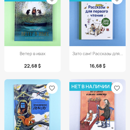
Просмотр
Просмотр


Ветер в ивах
Зато сам! Рассказы для...
22,68 $
16,68 $
НЕТ В НАЛИЧИИ
favorite_border
favorite_border