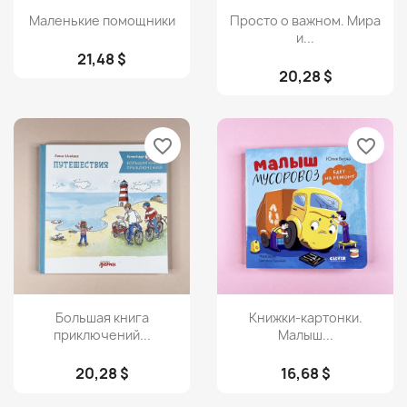
Просмотр
Просмотр


Маленькие помощники
Просто о важном. Мира
и...
21,48 $
20,28 $
favorite_border
favorite_border
Просмотр
Просмотр


Большая книга
Книжки-картонки.
приключений...
Малыш...
20,28 $
16,68 $