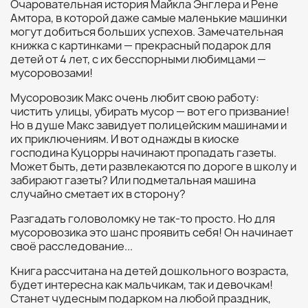
Очаровательная история Майкла Энглера и Рене
Амтора, в которой даже самые маленькие машинки
могут добиться больших успехов. Замечательная
книжка с картинками — прекрасный подарок для
детей от 4 лет, с их бесспорными любимцами —
мусоровозами!
Мусоровозик Макс очень любит свою работу:
чистить улицы, убирать мусор — вот его призвание!
Но в душе Макс завидует полицейским машинами и
их приключениям. И вот однажды в киоске
господина Куцорры начинают пропадать газеты.
Может быть, дети развлекаются по дороге в школу и
забирают газеты? Или подметальная машина
случайно сметает их в сторону?
Разгадать головоломку не так-то просто. Но для
мусоровозика это шанс проявить себя! Он начинает
своё расследование...
Книга рассчитана на детей дошкольного возраста,
будет интересна как мальчикам, так и девочкам!
Станет чудесным подарком на любой праздник,