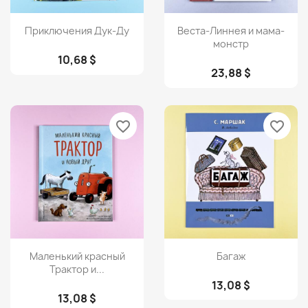
Просмотр
Просмотр


Приключения Дук-Ду
Веста-Линнея и мама-
монстр
10,68 $
23,88 $
favorite_border
favorite_border
Просмотр
Просмотр


Маленький красный
Багаж
Трактор и...
13,08 $
13,08 $