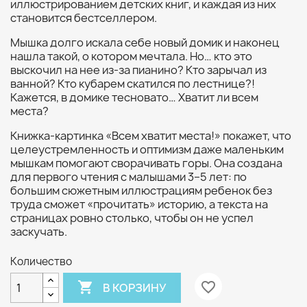
иллюстрированием детских книг, и каждая из них
становится бестселлером.
Мышка долго искала себе новый домик и наконец
нашла такой, о котором мечтала. Но… кто это
выскочил на нее из-за пианино? Кто зарычал из
ванной? Кто кубарем скатился по лестнице?!
Кажется, в домике тесновато… Хватит ли всем
места?
Книжка-картинка «Всем хватит места!» покажет, что
целеустремленность и оптимизм даже маленьким
мышкам помогают сворачивать горы. Она создана
для первого чтения с малышами 3–5 лет: по
большим сюжетным иллюстрациям ребенок без
труда сможет «прочитать» историю, а текста на
страницах ровно столько, чтобы он не успел
заскучать.
Количество

favorite_border
В КОРЗИНУ