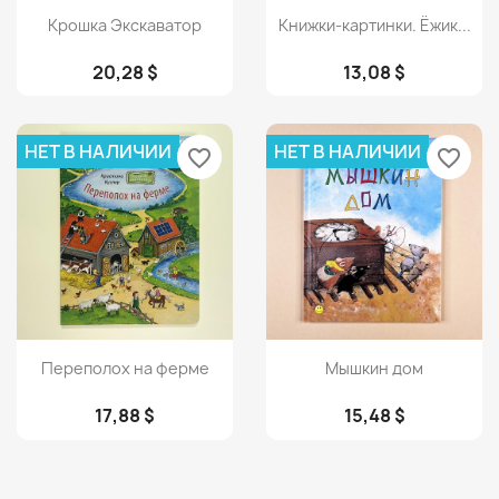
Просмотр
Просмотр


Крошка Экскаватор
Книжки-картинки. Ёжик...
20,28 $
13,08 $
НЕТ В НАЛИЧИИ
НЕТ В НАЛИЧИИ
favorite_border
favorite_border
Просмотр
Просмотр


Переполох на ферме
Мышкин дом
17,88 $
15,48 $