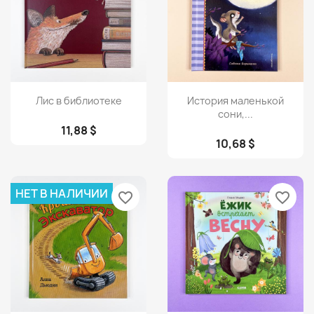
Просмотр
Просмотр


Лис в библиотеке
История маленькой
сони,...
11,88 $
10,68 $
НЕТ В НАЛИЧИИ
favorite_border
favorite_border