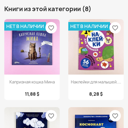
Книги из этой категории (8)
НЕТ В НАЛИЧИИ
НЕТ В НАЛИЧИИ
favorite_border
favorite_border
Просмотр
Просмотр


Капризная кошка Мина
Наклейки для малышей....
11,88 $
8,28 $
favorite_border
favorite_border