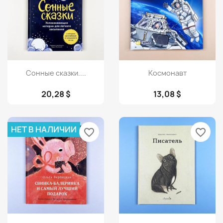
Просмотр
Просмотр


Сонные сказки....
Космонавт
20,28 $
13,08 $
НЕТ В НАЛИЧИИ
favorite_border
favorite_border