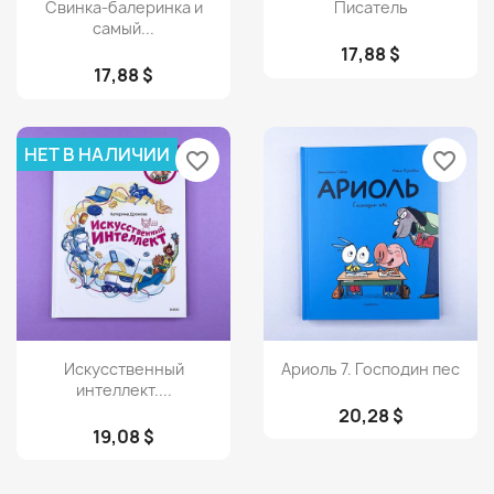
Просмотр
Просмотр


Свинка-балеринка и
Писатель
самый...
17,88 $
17,88 $
НЕТ В НАЛИЧИИ
favorite_border
favorite_border
Просмотр
Просмотр


Искусственный
Ариоль 7. Господин пес
интеллект....
20,28 $
19,08 $