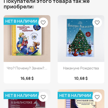
Покупатели этого товара так же
приобрели:
НЕТ В НАЛИЧИИ
favorite_border
favorite_border
Просмотр
Просмотр


Что? Почему? Зачем?...
Накануне Рождества
16,68 $
10,68 $
НЕТ В НАЛИЧИИ
НЕТ В НАЛИЧИИ
favorite_border
favorite_border