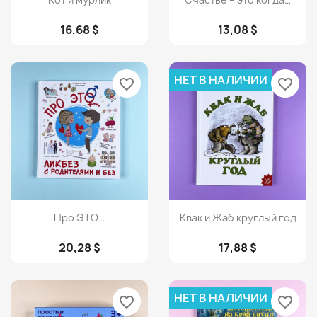
16,68 $
13,08 $
НЕТ В НАЛИЧИИ
favorite_border
favorite_border
Просмотр
Просмотр


Про ЭТО…
Квак и Жаб круглый год
20,28 $
17,88 $
НЕТ В НАЛИЧИИ
favorite_border
favorite_border