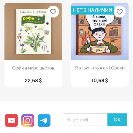
НЕТ В НАЛИЧИИ
favorite_border
favorite_border
Просмотр
Просмотр


Софи в мире цветов
Я знаю, что я ем! Орехи
22,68 $
10,68 $
YouTube
Instagram
Telegram