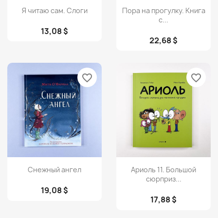
Просмотр
Просмотр


Я читаю сам. Слоги
Пора на прогулку. Книга
с...
13,08 $
22,68 $
favorite_border
favorite_border
Просмотр
Просмотр


Снежный ангел
Ариоль 11. Большой
сюрприз...
19,08 $
17,88 $