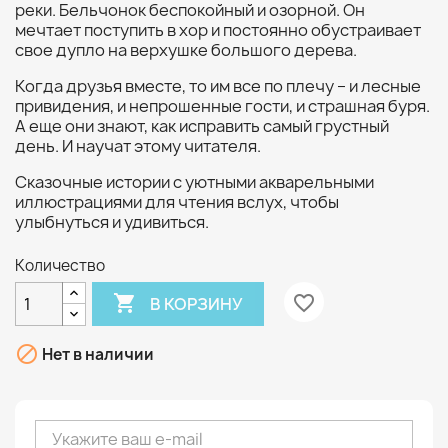
реки. Бельчонок беспокойный и озорной. Он
мечтает поступить в хор и постоянно обустраивает
свое дупло на верхушке большого дерева.
Когда друзья вместе, то им все по плечу – и лесные
привидения, и непрошенные гости, и страшная буря.
А еще они знают, как исправить самый грустный
день. И научат этому читателя.
Сказочные истории с уютными акварельными
иллюстрациями для чтения вслух, чтобы
улыбнуться и удивиться.
Количество

favorite_border
В КОРЗИНУ

Нет в наличии