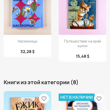
Просмотр
Просмотр


Насекомцы
Путешествие на край
кухни
32,28 $
15,48 $
Книги из этой категории (8)
НЕТ В НАЛИЧИИ
favorite_border
favorite_border