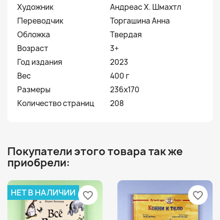
Художник
Андреас Х. Шмахтл
Переводчик
Торгашина Анна
Обложка
Твердая
Возраст
3+
Год издания
2023
Вес
400 г
Размеры
236x170
Количество страниц
208
Покупатели этого товара так же
приобрели:
НЕТ В НАЛИЧИИ
favorite_border
favorite_border