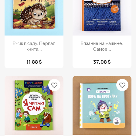
Просмотр
Просмотр


Ежик в саду. Первая
Вязание на машине.
книга...
Самое...
11,88 $
37,08 $
favorite_border
favorite_border