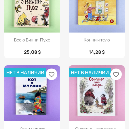
Просмотр
Просмотр


Все о Винни-Пухе
Конни и тело
25,08 $
14,28 $
НЕТ В НАЛИЧИИ
НЕТ В НАЛИЧИИ
favorite_border
favorite_border
Просмотр
Просмотр


Кот и мурлик
Счастье – это когда…