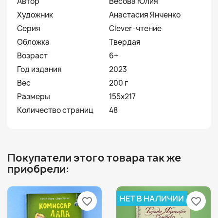
Автор
Весова Юлия
Художник
Анастасия Янченко
Серия
Clever-чтение
Обложка
Твердая
Возраст
6+
Год издания
2023
Вес
200 г
Размеры
155х217
Количество страниц
48
Покупатели этого товара так же
приобрели:
НЕТ В НАЛИЧИИ
favorite_border
favorite_border