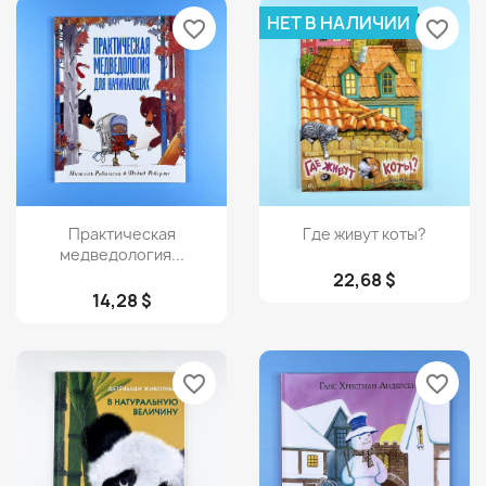
НЕТ В НАЛИЧИИ
favorite_border
favorite_border
Просмотр
Просмотр


Практическая
Где живут коты?
медведология...
22,68 $
14,28 $
favorite_border
favorite_border