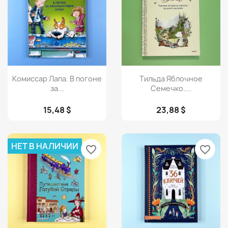
Просмотр
Просмотр


Комиссар Лапа. В погоне
Тильда Яблочное
за...
Семечко....
15,48 $
23,88 $
НЕТ В НАЛИЧИИ
favorite_border
favorite_border