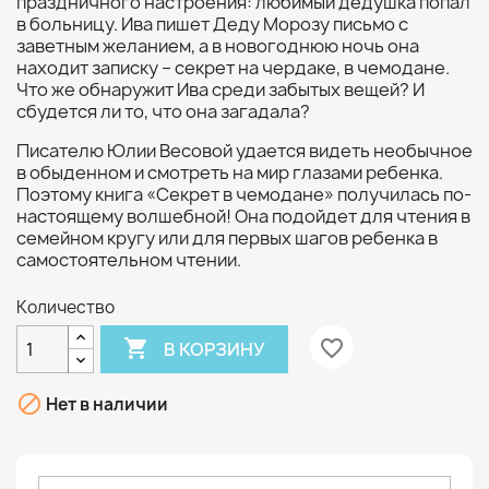
праздничного настроения: любимый дедушка попал
в больницу. Ива пишет Деду Морозу письмо с
заветным желанием, а в новогоднюю ночь она
находит записку – секрет на чердаке, в чемодане.
Что же обнаружит Ива среди забытых вещей? И
сбудется ли то, что она загадала?
Писателю Юлии Весовой удается видеть необычное
в обыденном и смотреть на мир глазами ребенка.
Поэтому книга «Секрет в чемодане» получилась по-
настоящему волшебной! Она подойдет для чтения в
семейном кругу или для первых шагов ребенка в
самостоятельном чтении.
Количество

favorite_border
В КОРЗИНУ

Нет в наличии