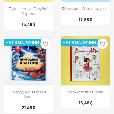
Просмотр
Просмотр


Путешествие Голубой
36 ключей. Эти каникулы...
Стрелы
17,88 $
15,48 $
НЕТ В НАЛИЧИИ
НЕТ В НАЛИЧИИ
favorite_border
favorite_border
Просмотр
Просмотр


Природные явления.
Великолепная Лола
Как...
15,48 $
21,48 $