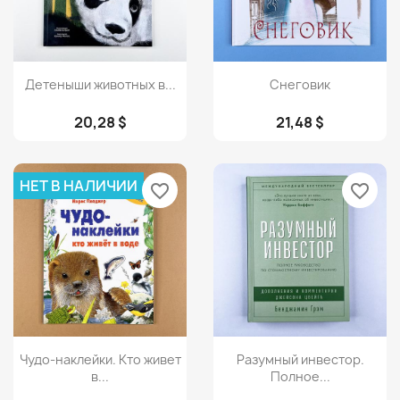
Просмотр
Просмотр


Детеныши животных в...
Снеговик
20,28 $
21,48 $
НЕТ В НАЛИЧИИ
favorite_border
favorite_border
Просмотр
Просмотр


Чудо-наклейки. Кто живет
Разумный инвестор.
в...
Полное...