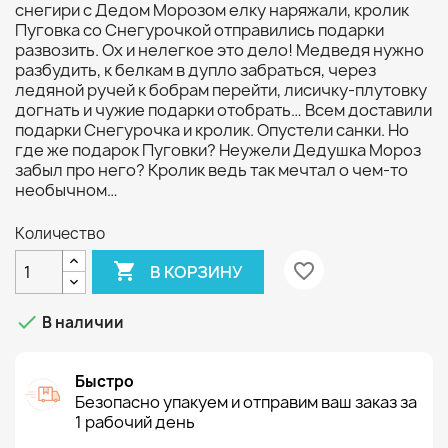
снегири с Дедом Морозом елку наряжали, кролик
Пуговка со Снегурочкой отправились подарки
развозить. Ох и нелегкое это дело! Медведя нужно
разбудить, к белкам в дупло забраться, через
ледяной ручей к бобрам перейти, лисичку-плутовку
догнать и чужие подарки отобрать… Всем доставили
подарки Снегурочка и кролик. Опустели санки. Но
где же подарок Пуговки? Неужели Дедушка Мороз
забыл про него? Кролик ведь так мечтал о чем-то
необычном…
Количество

favorite_border
В КОРЗИНУ

В наличии
Быстро
Безопасно упакуем и отправим ваш заказ за
1 рабочий день