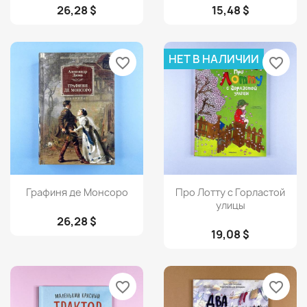
26,28 $
15,48 $
НЕТ В НАЛИЧИИ
favorite_border
favorite_border
Просмотр
Просмотр


Графиня де Монсоро
Про Лотту с Горластой
улицы
26,28 $
19,08 $
favorite_border
favorite_border