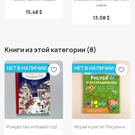
чаем
15,48 $
13,08 $
Книги из этой категории (8)
НЕТ В НАЛИЧИИ
НЕТ В НАЛИЧИИ
favorite_border
favorite_border
Просмотр
Просмотр


Рождество и Новый год!...
Играй и расти! Рисуем и...