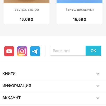
Просмотр
Просмотр


Завтра, завтра
Танец звездочки
13,08 $
16,68 $
YouTube
Instagram
Telegram
КНИГИ

ИНФОРМАЦИЯ

АККАУНТ
