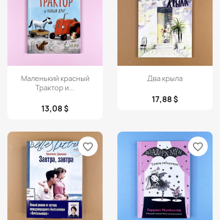
Просмотр
Просмотр


Маленький красный
Два крыла
Трактор и...
17,88 $
13,08 $
favorite_border
favorite_border