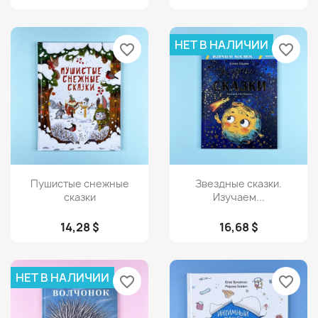
НЕТ В НАЛИЧИИ
favorite_border
favorite_border
Просмотр
Просмотр


Пушистые снежные
Звездные сказки.
сказки
Изучаем...
14,28 $
16,68 $
НЕТ В НАЛИЧИИ
favorite_border
favorite_border