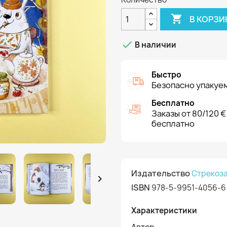

В КОРЗИ

В наличии
Быстро
Безопасно упакуем
Бесплатно
Заказы от 80/120 €
бесплатно
Издательство
Стрекоз

ISBN
978-5-9951-4056-6
Характеристики