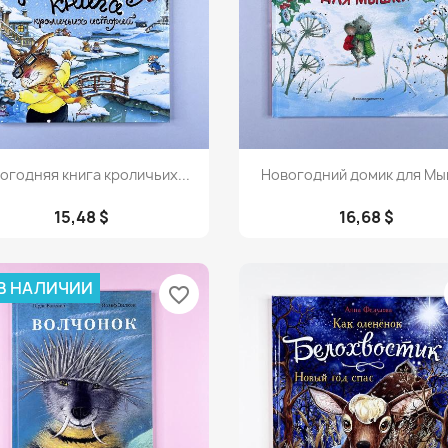
Просмотр
Просмотр


огодняя книга кроличьих...
Новогодний домик для Мы
15,48 $
16,68 $
 В НАЛИЧИИ
favorite_border