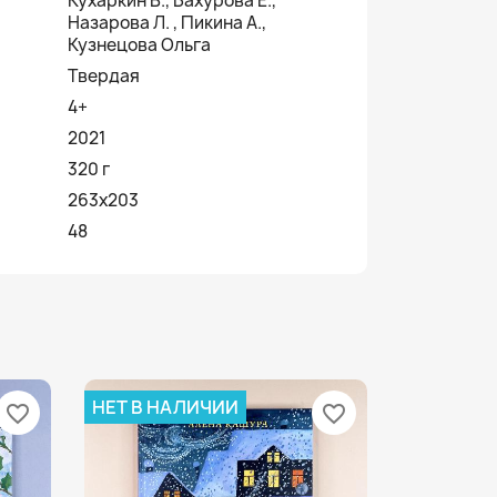
Кухаркин В., Бахурова Е.,
Назарова Л. , Пикина А.,
Кузнецова Ольга
Твердая
4+
2021
320 г
263x203
48
НЕТ В НАЛИЧИИ
favorite_border
favorite_border