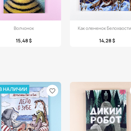
Просмотр
Просмотр


Волчонок
Как олененок Белохвостик
15,48 $
14,28 $
 В НАЛИЧИИ
favorite_border