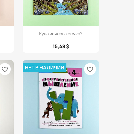
Просмотр

Куда исчезла речка?
15,48 $
НЕТ В НАЛИЧИИ
favorite_border
favorite_border