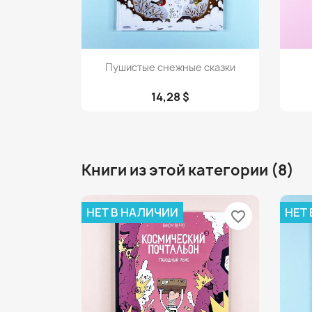
Просмотр

Пушистые снежные сказки
14,28 $
Книги из этой категории (8)
НЕТ В НАЛИЧИИ
НЕТ
favorite_border