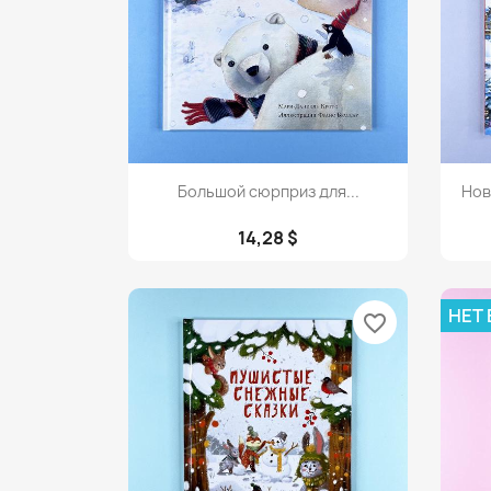
Просмотр

Большой сюрприз для...
Нов
14,28 $
НЕТ
favorite_border