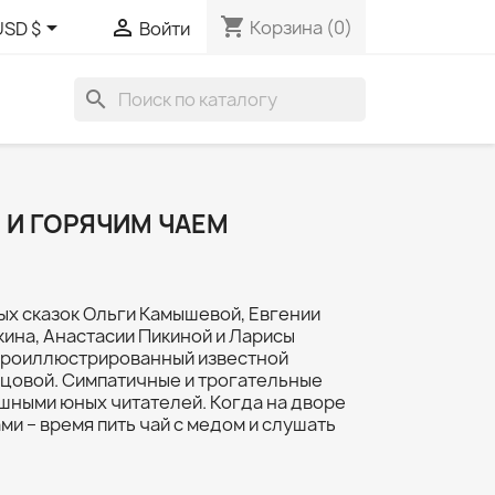
shopping_cart


Корзина
(0)
USD $
Войти
search
 И ГОРЯЧИМ ЧАЕМ
ых сказок Ольги Камышевой, Евгении
кина, Анастасии Пикиной и Ларисы
проиллюстрированный известной
цовой. Симпатичные и трогательные
шными юных читателей. Когда на дворе
ми – время пить чай с медом и слушать