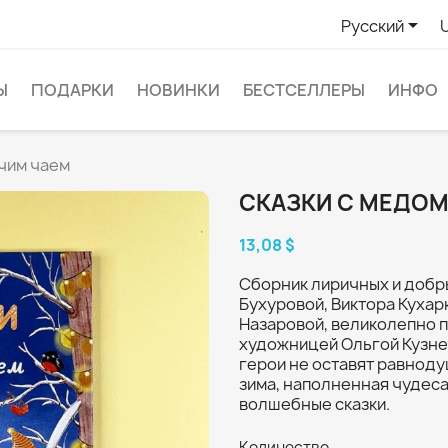

Русский
Ы
ПОДАРКИ
НОВИНКИ
БЕСТСЕЛЛЕРЫ
ИНФО
ячим чаем
СКАЗКИ С МЕДОМ
13,08 $
Сборник лиричных и добр
Бухуровой, Виктора Кухар
Назаровой, великолепно 
художницей Ольгой Кузне
герои не оставят равноду
зима, наполненная чудеса
волшебные сказки.
Количество