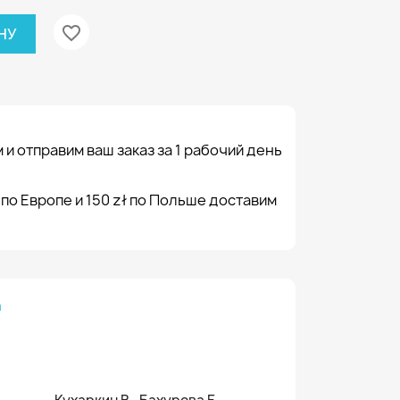
favorite_border
НУ
 и отправим ваш заказ за 1 рабочий день
 по Европе и 150 zł по Польше доставим
а