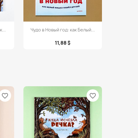
Просмотр

...
Чудо в Новый год: как Белый...
11,88 $
favorite_border
favorite_border