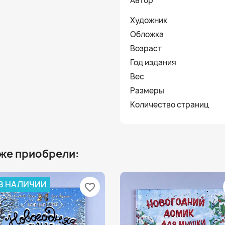
Автор
Художник
Обложка
Возраст
Год издания
Вес
Размеры
Количество страниц
 же приобрели:
 В НАЛИЧИИ
favorite_border