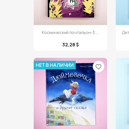
Просмотр

Космический почтальон-3....
Дет
32,28 $
НЕТ В НАЛИЧИИ
favorite_border