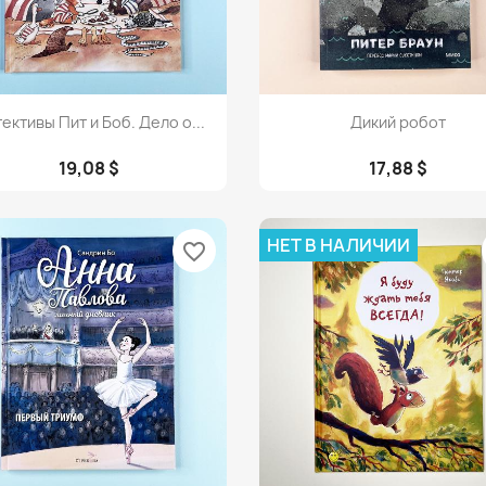
Просмотр
Просмотр


ективы Пит и Боб. Дело о...
Дикий робот
19,08 $
17,88 $
НЕТ В НАЛИЧИИ
favorite_border