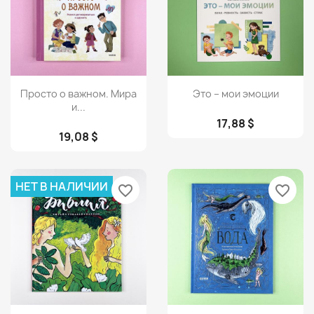
Просмотр
Просмотр


Просто о важном. Мира
Это – мои эмоции
и...
17,88 $
19,08 $
НЕТ В НАЛИЧИИ
favorite_border
favorite_border