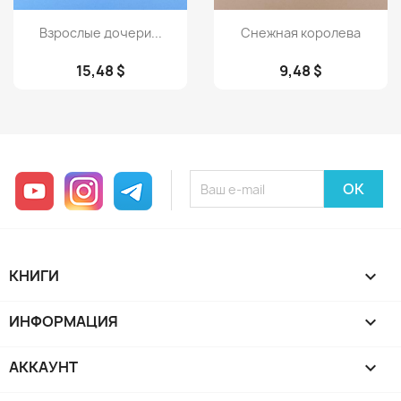
Просмотр
Просмотр


Взрослые дочери...
Снежная королева
15,48 $
9,48 $
YouTube
Instagram
Telegram
КНИГИ

ИНФОРМАЦИЯ

АККАУНТ
