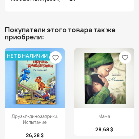
Покупатели этого товара так же
приобрели:
НЕТ В НАЛИЧИИ
favorite_border
favorite_border
Просмотр
Просмотр


Друзья-динозаврики.
Мама
Испытание
28,68 $
26,28 $