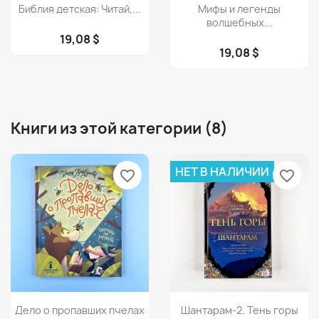
Просмотр
Просмотр


Библия детская: Читай,...
Мифы и легенды
волшебных...
19,08 $
19,08 $
Книги из этой категории (8)
НЕТ В НАЛИЧИИ
favorite_border
favorite_border
Просмотр
Просмотр


Дело о пропавших пчелах
Шантарам-2. Тень горы