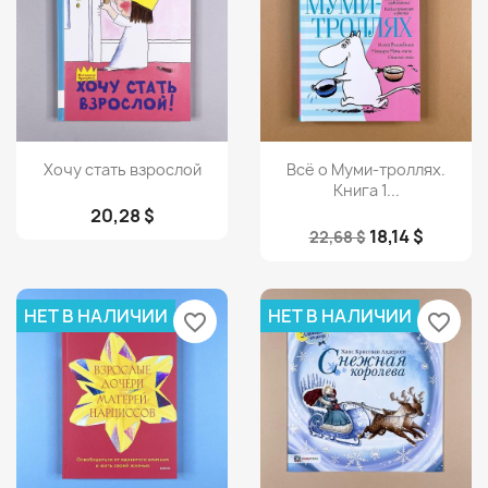
Просмотр
Просмотр


Хочу стать взрослой
Всё о Муми-троллях.
Книга 1...
20,28 $
18,14 $
22,68 $
НЕТ В НАЛИЧИИ
НЕТ В НАЛИЧИИ
favorite_border
favorite_border