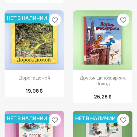
НЕТ В НАЛИЧИИ
favorite_border
favorite_border
Просмотр
Просмотр


Дорога домой
Друзья-динозаврики.
Поход
19,08 $
26,28 $
НЕТ В НАЛИЧИИ
НЕТ В НАЛИЧИИ
favorite_border
favorite_border