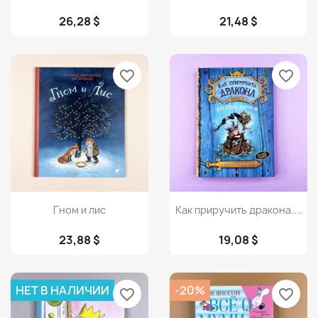
26,28 $
21,48 $
favorite_border
favorite_border
Просмотр
Просмотр


Гном и лис
Как приручить дракона....
23,88 $
19,08 $
НЕТ В НАЛИЧИИ
-20%
favorite_border
favorite_border