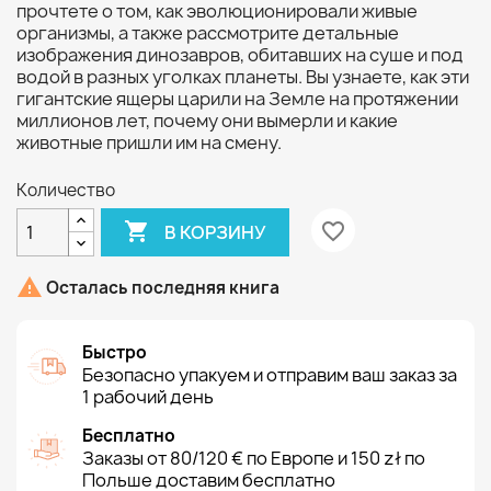
прочтете о том, как эволюционировали живые
организмы, а также рассмотрите детальные
изображения динозавров, обитавших на суше и под
водой в разных уголках планеты. Вы узнаете, как эти
гигантские ящеры царили на Земле на протяжении
миллионов лет, почему они вымерли и какие
животные пришли им на смену.
Количество

favorite_border
В КОРЗИНУ

Осталась последняя книга
Быстро
Безопасно упакуем и отправим ваш заказ за
1 рабочий день
Бесплатно
Заказы от 80/120 € по Европе и 150 zł по
Польше доставим бесплатно