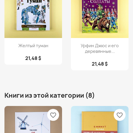
Просмотр
Просмотр


Желтый туман
Урфин Джюс и его
деревянные...
21,48 $
21,48 $
Книги из этой категории (8)
favorite_border
favorite_border