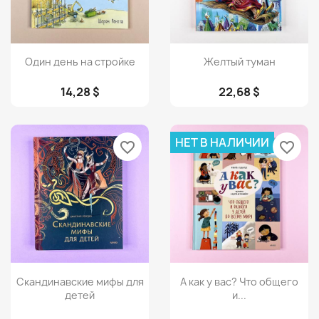
Просмотр
Просмотр


Один день на стройке
Желтый туман
14,28 $
22,68 $
НЕТ В НАЛИЧИИ
favorite_border
favorite_border
Просмотр
Просмотр


Скандинавские мифы для
А как у вас? Что общего
детей
и...