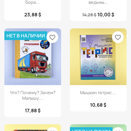
Бора....
ведьмы...
23,88 $
10,00 $
14,28 $
НЕТ В НАЛИЧИИ
favorite_border
favorite_border
Просмотр
Просмотр


Что? Почему? Зачем?
Мышкин тетрис....
Малышу....
10,68 $
17,88 $