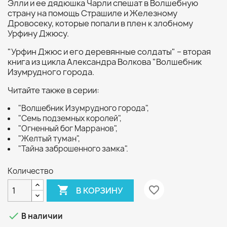
Элли и ее дядюшка Чарли спешат в Волшебную
страну на помощь Страшиле и Железному
Дровосеку, которые попали в плен к злобному
Урфину Джюсу.
"Урфин Джюс и его деревянные солдаты" – вторая
книга из цикла Александра Волкова "Волшебник
Изумрудного города.
Читайте также в серии:
"Волшебник Изумрудного города",
"Семь подземных королей",
"Огненный бог Марранов",
"Желтый туман",
"Тайна заброшенного замка".
Количество

favorite_border
В КОРЗИНУ

В наличии