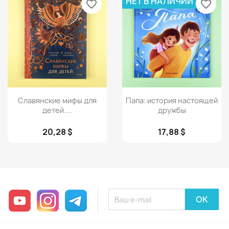
НЕТ В НАЛИЧИИ
favorite_border
favorite_border
Просмотр
Просмотр


Славянские мифы для
Папа: история настоящей
детей....
дружбы
20,28 $
17,88 $
YouTube
Instagram
Telegram