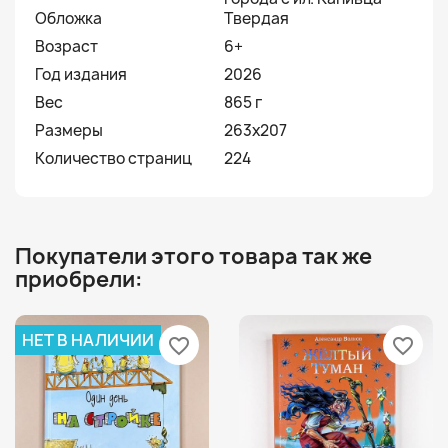
Обложка
Твердая
Возраст
6+
Год издания
2026
Вес
865 г
Размеры
263x207
Количество страниц
224
Покупатели этого товара так же
приобрели:
НЕТ В НАЛИЧИИ
favorite_border
favorite_border