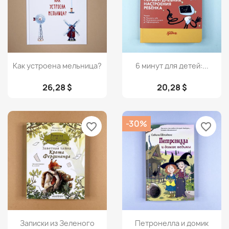
Просмотр
Просмотр


Как устроена мельница?
6 минут для детей:...
26,28 $
20,28 $
-30%
favorite_border
favorite_border
Просмотр
Просмотр


Записки из Зеленого
Петронелла и домик