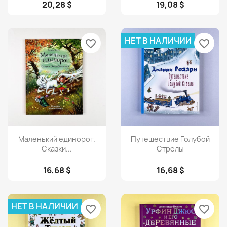
20,28 $
19,08 $
НЕТ В НАЛИЧИИ
favorite_border
favorite_border
Просмотр
Просмотр


Маленький единорог.
Путешествие Голубой
Сказки...
Стрелы
16,68 $
16,68 $
НЕТ В НАЛИЧИИ
favorite_border
favorite_border