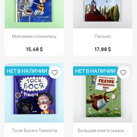
Просмотр
Просмотр


Моя мама сломалась
Письмо
15,48 $
17,88 $
НЕТ В НАЛИЧИИ
НЕТ В НАЛИЧИИ
favorite_border
favorite_border
Просмотр
Просмотр


Тося-Бося и Темнота
Большая книга сказок...