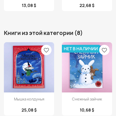
13,08 $
22,68 $
Книги из этой категории (8)
НЕТ В НАЛИЧИИ
favorite_border
favorite_border
Просмотр
Просмотр


Мышка колдунья
Снежный зайчик
25,08 $
10,68 $