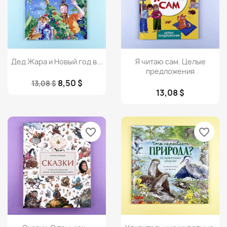
Просмотр
Просмотр


Дед Жара и Новый год в...
Я читаю сам. Целые
предложения
8,50 $
13,08 $
13,08 $
favorite_border
favorite_border
Просмотр
Просмотр

