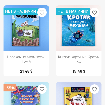
НЕТ В НАЛИЧИИ
НЕТ В НАЛИЧИИ
favorite_border
favorite_border
Просмотр
Просмотр


Насекомые в комиксах.
Книжки-картинки. Кротик
Том 4
и...
21,48 $
15,48 $
-35%
favorite_border
favorite_border