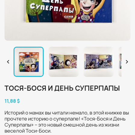


ТОСЯ-БОСЯ И ДЕНЬ СУПЕРПАПЫ
11,88 $
Историй о мамах вы читали немало, в этой книжке вы
прочтете историю о суперпапе! «Тося-Бося и День
Суперпапы» – это новый смешной день из жизни
веселой Тоси-Боси.