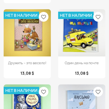
НЕТ В НАЛИЧИИ
НЕТ В НАЛИЧИИ
favorite_border
favorite_border
Просмотр
Просмотр


Дружить – это весело!
Один день на почте
13,08 $
13,08 $
НЕТ В НАЛИЧИИ
favorite_border
favorite_border