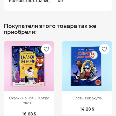
Количество страниц
40
Покупатели этого товара так же
приобрели:
favorite_border
favorite_border
Просмотр
Просмотр


Сказки на ночь. Когда
Спать, как акула
твоя...
14,28 $
16,68 $