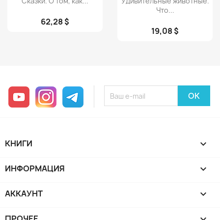
Сказки. О том, как...
Удивительные животные.
Что...
62,28 $
19,08 $
YouTube
Instagram
Telegram
КНИГИ

ИНФОРМАЦИЯ

АККАУНТ

ПРОЧЕЕ
