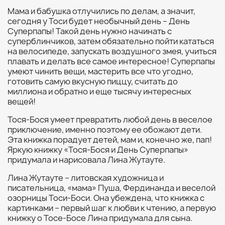
Мама и бабушка отлучились по делам, а значит,
сегодня у Тоси будет необычный день – День
Суперпапы! Такой день нужно начинать с
суперблинчиков, затем обязательно пойти кататься
на велосипеде, запускать воздушного змея, учиться
плавать и делать все самое интересное! Суперпапы
умеют чинить вещи, мастерить все что угодно,
готовить самую вкусную пиццу, считать до
миллиона и обратно и еще тысячу интересных
вещей!
Тося-Бося умеет превратить любой день в веселое
приключение, именно поэтому ее обожают дети.
Эта книжка порадует детей, мам и, конечно же, пап!
Яркую книжку «Тося-Бося и День Суперпапы»
придумала и нарисовала Лина Жутауте.
Лина Жутауте – литовская художница и
писательница, «мама» Пуша, Фердинанда и веселой
озорницы Тоси-Боси. Она убеждена, что книжка с
картинками – первый шаг к любви к чтению, а первую
книжку о Тосе-Босе Лина придумала для сына.