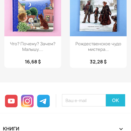
Просмотр
Просмотр


Что? Почему? Зачем?
Рождественское чудо
Малышу....
мистера...
16,68 $
32,28 $
YouTube
Instagram
Telegram
КНИГИ
