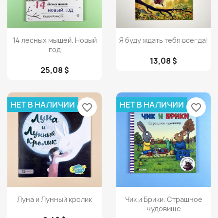
Просмотр
Просмотр


14 лесных мышей. Новый
Я буду ждать тебя всегда!
год
13,08 $
25,08 $
НЕТ В НАЛИЧИИ
НЕТ В НАЛИЧИИ
favorite_border
favorite_border
Просмотр
Просмотр


Луна и Лунный кролик
Чик и Брики. Страшное
чудовище