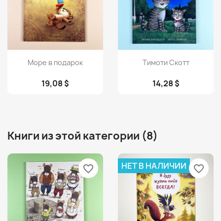
Просмотр
Просмотр


Море в подарок
Тимоти Скотт
19,08 $
14,28 $
Книги из этой категории (8)
НЕТ В НАЛИЧИИ
favorite_border
favorite_border