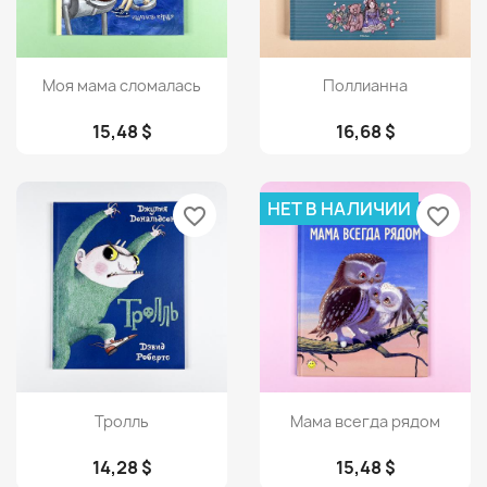
Просмотр
Просмотр


Моя мама сломалась
Поллианна
15,48 $
16,68 $
НЕТ В НАЛИЧИИ
favorite_border
favorite_border
Просмотр
Просмотр


Тролль
Мама всегда рядом
14,28 $
15,48 $