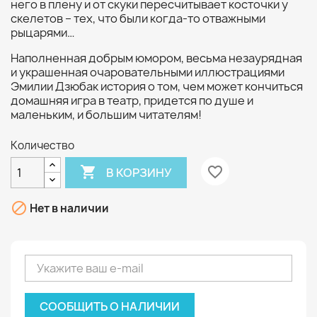
него в плену и от скуки пересчитывает косточки у
скелетов – тех, что были когда-то отважными
рыцарями…
Наполненная добрым юмором, весьма незаурядная
и украшенная очаровательными иллюстрациями
Эмилии Дзюбак история о том, чем может кончиться
домашняя игра в театр, придется по душе и
маленьким, и большим читателям!
Количество

favorite_border
В КОРЗИНУ

Нет в наличии
СООБЩИТЬ О НАЛИЧИИ