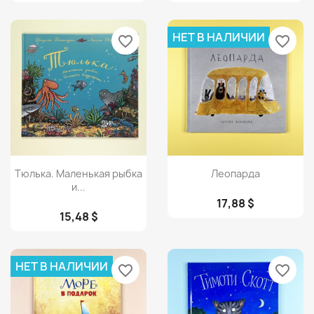
НЕТ В НАЛИЧИИ
favorite_border
favorite_border
Просмотр
Просмотр


Тюлька. Маленькая рыбка
Леопарда
и...
17,88 $
15,48 $
НЕТ В НАЛИЧИИ
favorite_border
favorite_border