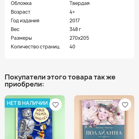
Обложка
Твердая
Возраст
4+
Год издания
2017
Вес
348 г
Размеры
270х205
Количество страниц
40
Покупатели этого товара так же
приобрели:
НЕТ В НАЛИЧИИ
favorite_border
favorite_border