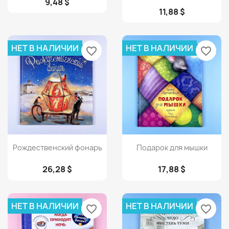
9,48 $
11,88 $
НЕТ В НАЛИЧИИ
НЕТ В НАЛИЧИИ
favorite_border
favorite_border
Просмотр
Просмотр


Рождественский фонарь
Подарок для мышки
26,28 $
17,88 $
НЕТ В НАЛИЧИИ
НЕТ В НАЛИЧИИ
favorite_border
favorite_border