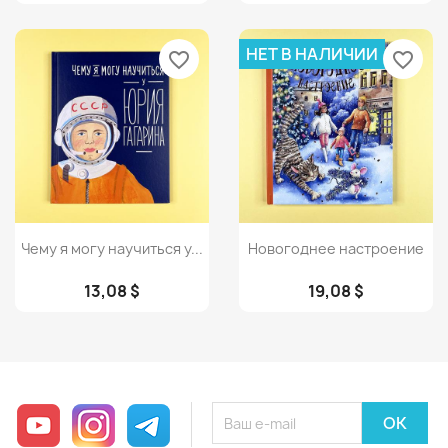
НЕТ В НАЛИЧИИ
favorite_border
favorite_border
Просмотр
Просмотр


Чему я могу научиться у...
Новогоднее настроение
13,08 $
19,08 $
YouTube
Instagram
Telegram