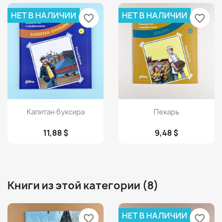
НЕТ В НАЛИЧИИ
НЕТ В НАЛИЧИИ
favorite_border
favorite_border
Просмотр
Просмотр


Капитан буксира
Пекарь
11,88 $
9,48 $
Книги из этой категории (8)
НЕТ В НАЛИЧИИ
favorite_border
favorite_border