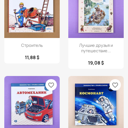
Просмотр
Просмотр


Строитель
Лучшие друзья и
путешествие...
11,88 $
19,08 $
favorite_border
favorite_border