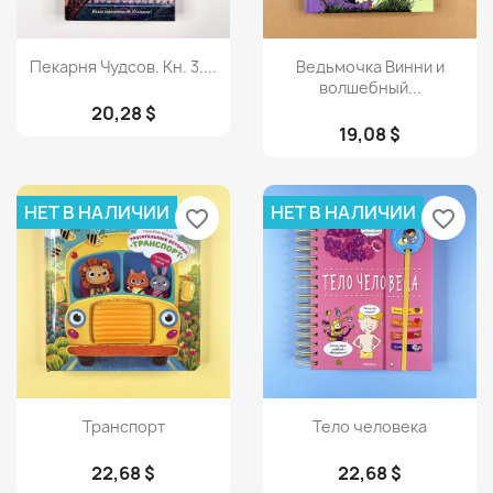
Просмотр
Просмотр


Пекарня Чудсов. Кн. 3....
Ведьмочка Винни и
волшебный...
20,28 $
19,08 $
НЕТ В НАЛИЧИИ
НЕТ В НАЛИЧИИ
favorite_border
favorite_border
Просмотр
Просмотр


Транспорт
Тело человека
22,68 $
22,68 $