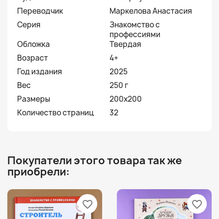
Переводчик
Маркелова Анастасия
Серия
Знакомство с
профессиями
Обложка
Твердая
Возраст
4+
Год издания
2025
Вес
250 г
Размеры
200x200
Количество страниц
32
Покупатели этого товара так же
приобрели:
favorite_border
favorite_border