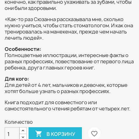
конечно, как правильно ухаживать за зубами, чтобы
они были здоровыми.
«Как-то раз Сюзанна рассказывала мне, сколько
нужно учиться, чтобы стать стоматологом. И как она
тренировалась на манекенах, прежде чем начать
лечить людей».
Особенности:
Полноцветные иллюстрации, интересные факты о
разных профессиях, повествование от первого лица
ребенка, друга главных героев книг.
Для кого:
Для детей от 4 лет, мальчиков и девочек, которые
хотят больше узнать о разных профессиях.
Книга подходит для совместного или
самостоятельного чтения ребятам от четырех лет.
Количество

favorite_border
В КОРЗИНУ