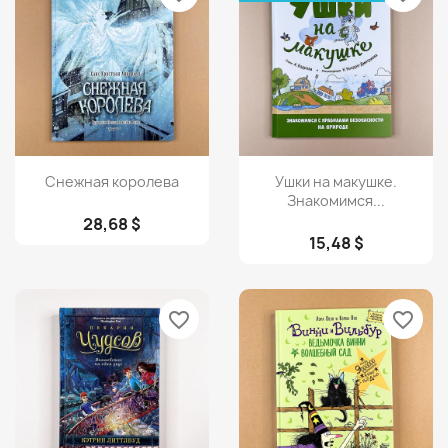
Просмотр
Просмотр


Снежная королева
Ушки на макушке.
Знакомимся...
28,68 $
15,48 $
favorite_border
favorite_border