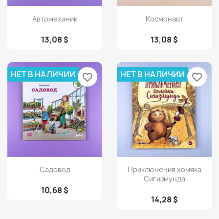
Просмотр
Просмотр


Автомеханик
Космонавт
13,08 $
13,08 $
НЕТ В НАЛИЧИИ
НЕТ В НАЛИЧИИ
favorite_border
favorite_border
Просмотр
Просмотр


Садовод
Приключения хомяка
Сигизмунда
10,68 $
14,28 $