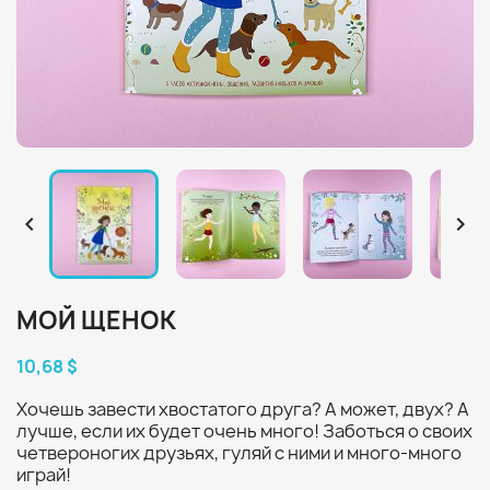


МОЙ ЩЕНОК
10,68 $
Хочешь завести хвостатого друга? А может, двух? А
лучше, если их будет очень много! Заботься о своих
четвероногих друзьях, гуляй с ними и много-много
играй!