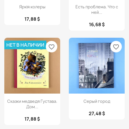
Просмотр
Просмотр


Яркiя колеры
Есть проблема. Что с
ней...
17,88 $
16,68 $
НЕТ В НАЛИЧИИ
favorite_border
favorite_border
Просмотр
Просмотр


Сказки медведя Густава.
Серый город
Дом...
27,48 $
17,88 $