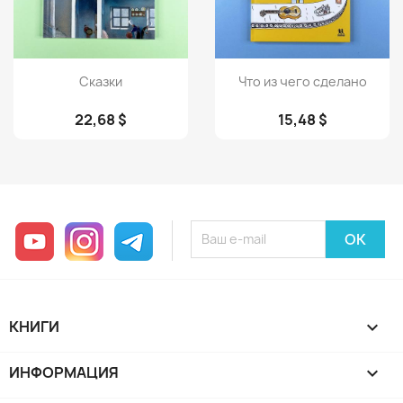
Просмотр
Просмотр


Сказки
Что из чего сделано
22,68 $
15,48 $
YouTube
Instagram
Telegram
КНИГИ

ИНФОРМАЦИЯ
