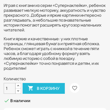
Играя с книгами из серии «Супернаклейки», ребенок
развивает мелкую моторику, аккуратность и чувство
прекрасного. Добрые и яркие картинки интересно
разглядывать, а небольшие познавательные
истории помогают расширять кругозор маленьких
читателей.
Книги яркие и качественные: у них плотные
страницы, глянцевая бумага и приятная обложка.
Ребенок сможет играть с книжкой в течение пяти
часов, а благодаря удобному формату взять
любимую историю с собой в поездку.
«Супернаклейки» точно понравятся и детям, и их
родителям!
Количество

favorite_border
В КОРЗИНУ

В наличии