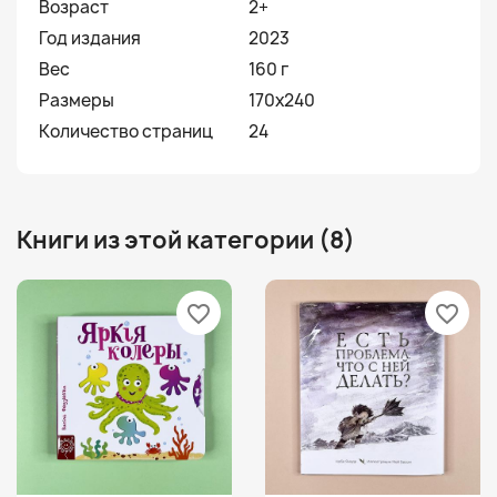
Возраст
2+
Год издания
2023
Вес
160 г
Размеры
170х240
Количество страниц
24
Книги из этой категории (8)
favorite_border
favorite_border