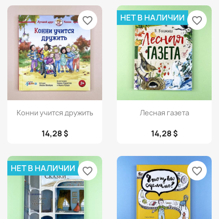
НЕТ В НАЛИЧИИ
favorite_border
favorite_border
Просмотр
Просмотр


Конни учится дружить
Лесная газета
14,28 $
14,28 $
НЕТ В НАЛИЧИИ
favorite_border
favorite_border