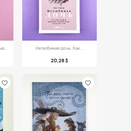
Просмотр

е...
Нелюбимая дочь. Как...
20,28 $
favorite_border
favorite_border