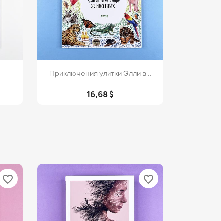
Просмотр

Приключения улитки Элли в...
16,68 $
favorite_border
favorite_border