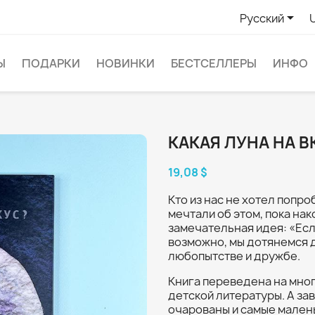

Русский
Ы
ПОДАРКИ
НОВИНКИ
БЕСТСЕЛЛЕРЫ
ИНФО
КАКАЯ ЛУНА НА В
19,08 $
Кто из нас не хотел попро
мечтали об этом, пока на
замечательная идея: «Если
возможно, мы дотянемся д
любопытстве и дружбе.
Книга переведена на мног
детской литературы. А з
очарованы и самые малень