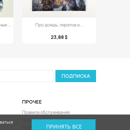
Просмотр

ые...
Про дождь, пиратов и...
23,88 $
ПРОЧЕЕ
Правила обслуживания
Политика конфиденциальности
ваться
ПРИНЯТЬ ВСЕ
Карта сайта