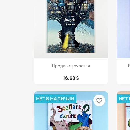
Просмотр

Продавец счастья
В
16,68 $
НЕТ В НАЛИЧИИ
НЕТ
favorite_border