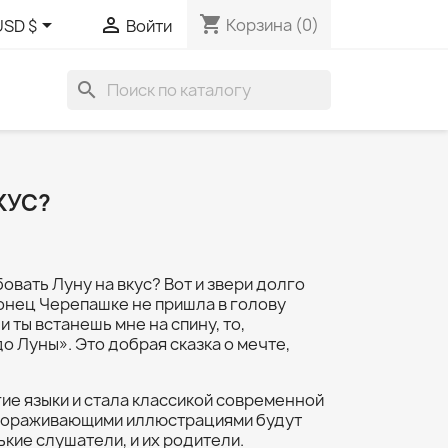
shopping_cart


Корзина
(0)
USD $
Войти
search
КУС?
бовать Луну на вкус? Вот и звери долго
конец Черепашке не пришла в голову
 ты встанешь мне на спину, то,
о Луны». Это добрая сказка о мечте,
ие языки и стала классикой современной
авораживающими иллюстрациями будут
кие слушатели, и их родители.