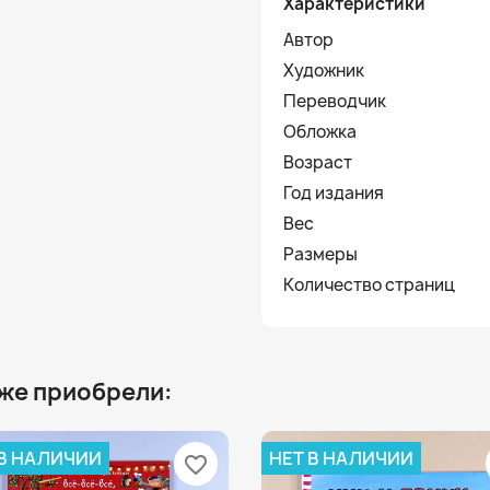
Характеристики
Автор
Художник
Переводчик
Обложка
Возраст
Год издания
Вес
Размеры
Количество страниц
 же приобрели:
 В НАЛИЧИИ
НЕТ В НАЛИЧИИ
favorite_border