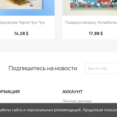
Просмотр
Просмотр


аровозик Чарли Чух-Чух
Подарок малышу. Колыбельн
14,28 $
17,88 $
Подпишитесь на новости
ОРМАЦИЯ
АККАУНТ
Личные данные
ия оплаты
История заказов
работы сайта и персональных рекомендаций. Продолжая пользо
ка и возврат
Ваши адреса