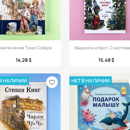
Просмотр
Просмотр


риключения Тома Сойера
Мышонок и Крот. Счастливы
14,28 $
15,48 $
 В НАЛИЧИИ
НЕТ В НАЛИЧИИ
favorite_border