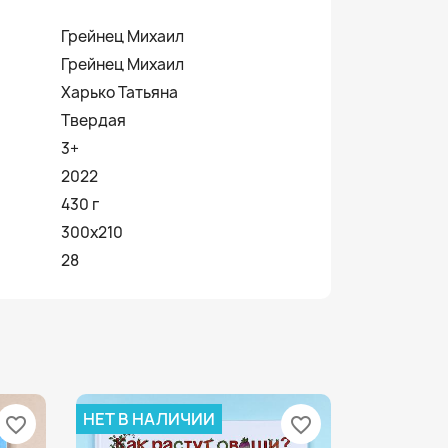
Грейнец Михаил
Грейнец Михаил
Харько Татьяна
Твердая
3+
2022
430 г
300x210
28
НЕТ В НАЛИЧИИ
favorite_border
favorite_border