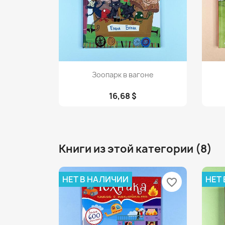
Просмотр

Зоопарк в вагоне
16,68 $
Книги из этой категории (8)
НЕТ В НАЛИЧИИ
НЕТ
favorite_border