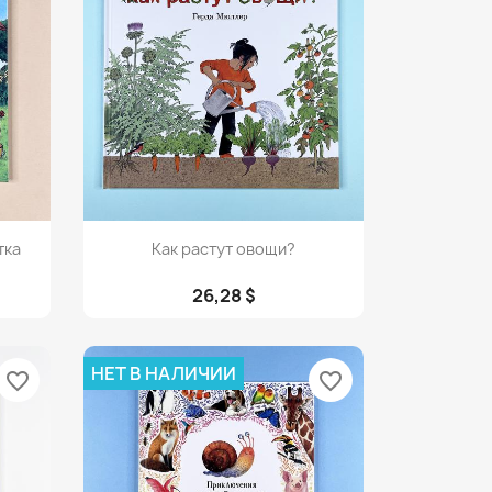
Просмотр

тка
Как растут овощи?
26,28 $
НЕТ В НАЛИЧИИ
favorite_border
favorite_border