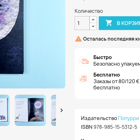
Количество

В КОРЗИ

Осталась последняя к
Быстро
Безопасно упакуем
Бесплатно
Заказы от 80/120 €
бесплатно

Издательство
Попурри
ISBN
978-985-15-5312-5