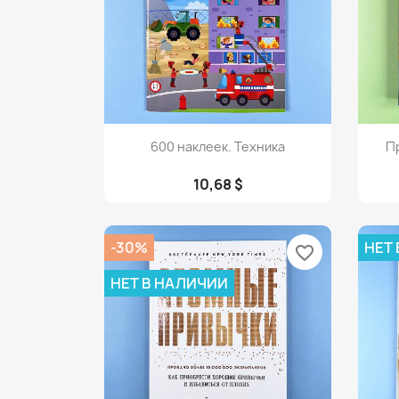
Просмотр

600 наклеек. Техника
П
10,68 $
-30%
НЕТ
favorite_border
НЕТ В НАЛИЧИИ