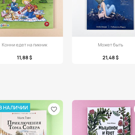
Просмотр
Просмотр


Конни едет на пикник
Может быть
11,88 $
21,48 $
 В НАЛИЧИИ
favorite_border