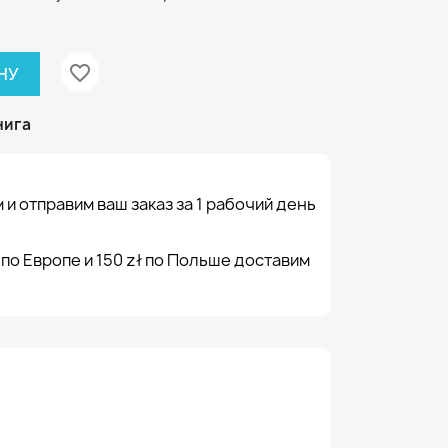
favorite_border
НУ
нига
 и отправим ваш заказ за 1 рабочий день
 по Европе и 150 zł по Польше доставим