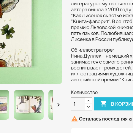
литературному творчеству
автора вышла в 2010 году.
"Как Лисенок счастье иск
"Книга-фаворит". В сентяб
премию Львовской книжно
пять языков. Полюбившаяс
Лисенка в России публику
Об иллюстраторе:
Нина Дуллек – немецкий 
занимается с самого ранн
воспитывает троих детей. 
иллюстрациями художницы
австрийской премии "Книг
Количество

В КОРЗИ


Осталась последняя к