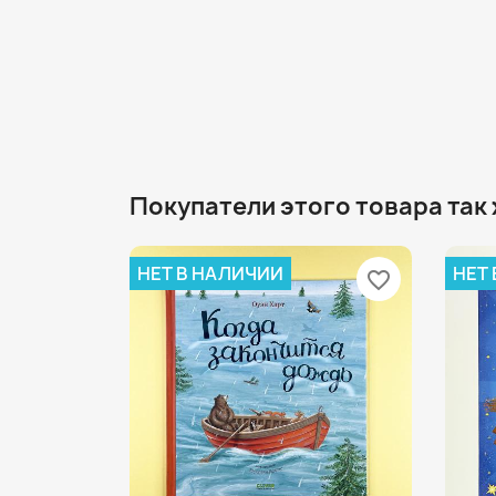
Покупатели этого товара так
НЕТ В НАЛИЧИИ
НЕТ
favorite_border