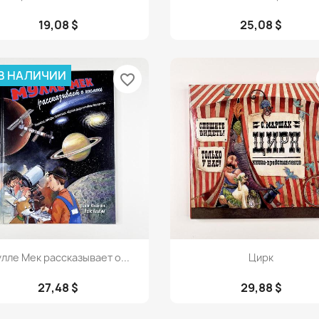
19,08 $
25,08 $
 В НАЛИЧИИ
favorite_border
Просмотр
Просмотр


лле Мек рассказывает о...
Цирк
27,48 $
29,88 $