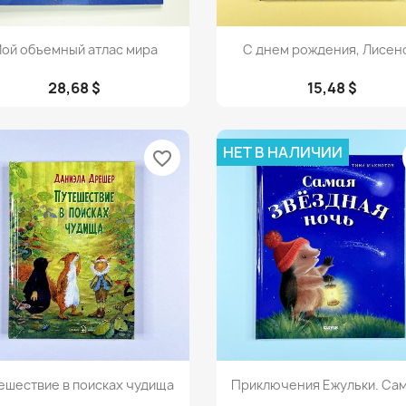
Просмотр
Просмотр


ой объемный атлас мира
С днем рождения, Лисен
28,68 $
15,48 $
НЕТ В НАЛИЧИИ
favorite_border
Просмотр
Просмотр


ешествие в поисках чудища
Приключения Ежульки. Сама