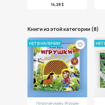
14,28 $
Книги из этой категории (8)
НЕТ В НАЛИЧИИ
НЕТ
favorite_border
Просмотр

Потрогай сказку. Игрушки