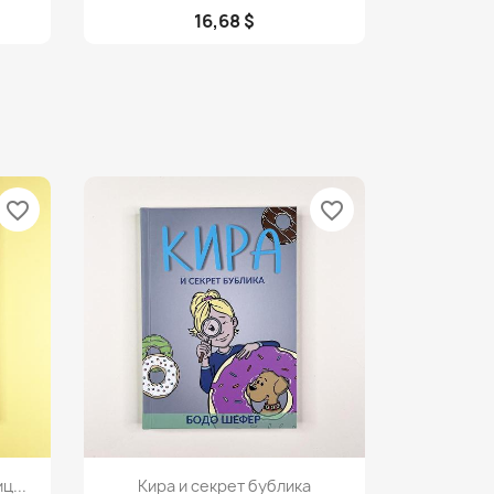
16,68 $
favorite_border
favorite_border
Просмотр

ц...
Кира и секрет бублика