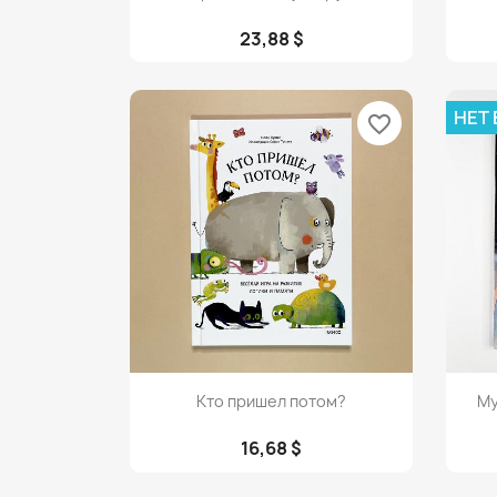
23,88 $
НЕТ
favorite_border
Просмотр

Кто пришел потом?
Му
16,68 $