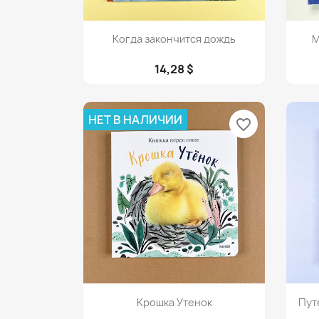
Просмотр

Когда закончится дождь
М
14,28 $
НЕТ В НАЛИЧИИ
favorite_border
Просмотр

Крошка Утенок
Пут