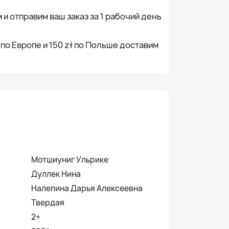
 и отправим ваш заказ за 1 рабочий день
 по Европе и 150 zł по Польше доставим
Мотшиуниг Ульрике
Дуллек Нина
Налепина Дарья Алексеевна
Твердая
2+