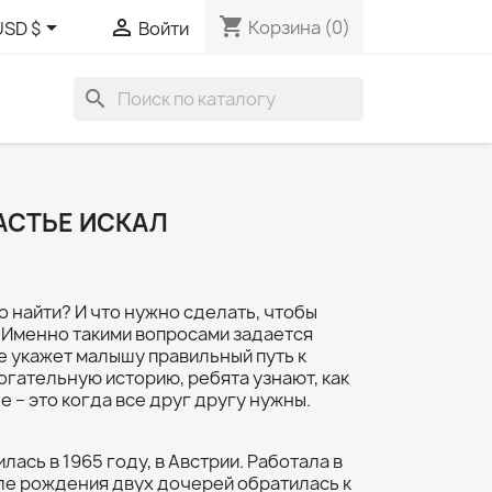
shopping_cart


Корзина
(0)
USD $
Войти
search
АСТЬЕ ИСКАЛ
о найти? И что нужно сделать, чтобы
 Именно такими вопросами задается
е укажет малышу правильный путь к
огательную историю, ребята узнают, как
е – это когда все друг другу нужны.
ась в 1965 году, в Австрии. Работала в
ле рождения двух дочерей обратилась к