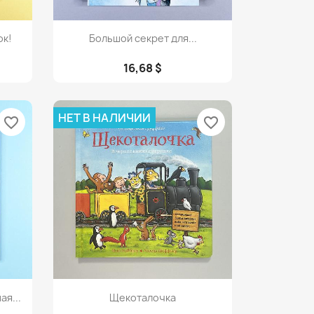
Просмотр

ок!
Большой секрет для...
16,68 $
НЕТ В НАЛИЧИИ
favorite_border
favorite_border
Просмотр

я...
Щекоталочка