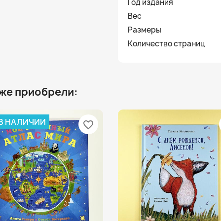
Год издания
Вес
Размеры
Количество страниц
 же приобрели:
 В НАЛИЧИИ
favorite_border