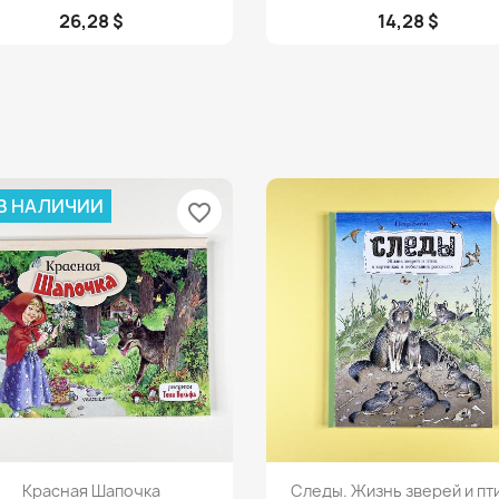
26,28 $
14,28 $
 В НАЛИЧИИ
favorite_border
Просмотр
Просмотр


Красная Шапочка
Следы. Жизнь зверей и пти