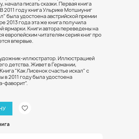
, начала писать сказки. Первая книга
 В 2011 году книга Ульрике Мотшиуниг
ал" была удостоена австрийской премии
ре 2013 года эта же книга получила
й ярмарки. Книги автора переведены на
я европейским читателям серия книг про
ется впервые.
художник-иллюстратор. Иллюстрацией
его детства. Живет в Германии,
Книга "Как Лисенок счастье искал" с
 в 2011 году была удостоена
а-фаворит".
favorite_border
НУ
нига