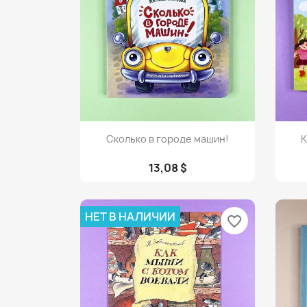
Просмотр

Сколько в городе машин!
К
13,08 $
НЕТ В НАЛИЧИИ
favorite_border