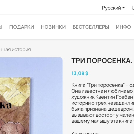

Русский
Ы
ПОДАРКИ
НОВИНКИ
БЕСТСЕЛЛЕРЫ
ИНФО
нная история
ТРИ ПОРОСЕНКА.
13,08 $
Книга “Три поросенка” – о
Она известна и любима во
художник Квентин Гребан
истории о трех незадачли
была признана шедевром.
вызывают восторг у мален
вашему малышу эта книга 
Количество