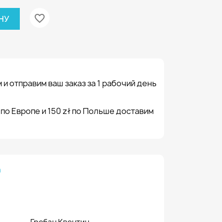
favorite_border
НУ
 и отправим ваш заказ за 1 рабочий день
 по Европе и 150 zł по Польше доставим
а