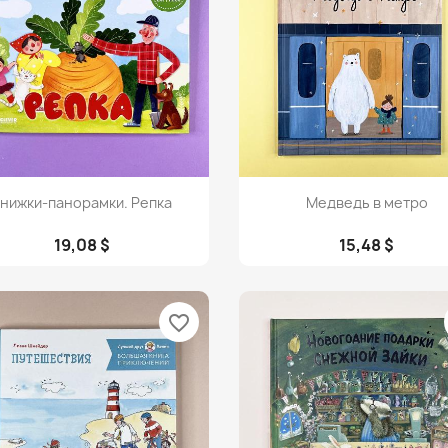
Просмотр
Просмотр


нижки-панорамки. Репка
Медведь в метро
19,08 $
15,48 $
favorite_border