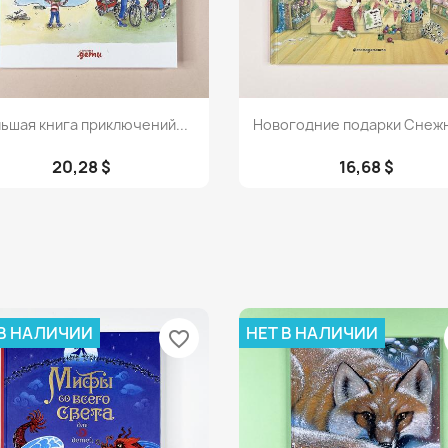
Просмотр
Просмотр


ьшая книга приключений...
Новогодние подарки Снежн
20,28 $
16,68 $
 В НАЛИЧИИ
НЕТ В НАЛИЧИИ
favorite_border