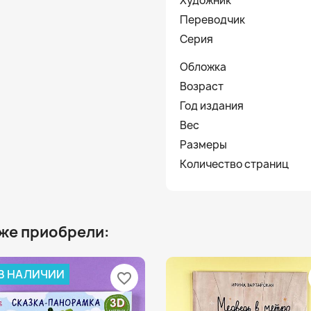
Художник
Переводчик
Серия
Обложка
Возраст
Год издания
Вес
Размеры
Количество страниц
 же приобрели:
 В НАЛИЧИИ
favorite_border