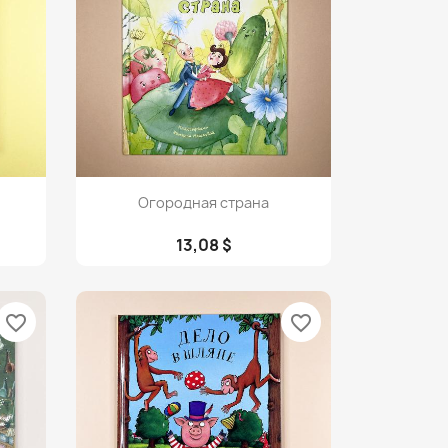
Просмотр

Огородная страна
13,08 $
favorite_border
favorite_border