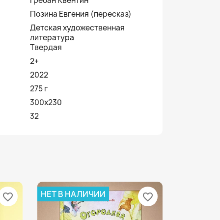
Гребан Квентин
Позина Евгения (пересказ)
Детская художественная
литература
Твердая
2+
2022
275 г
300x230
32
НЕТ В НАЛИЧИИ
favorite_border
favorite_border