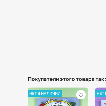
Покупатели этого товара так
НЕТ В НАЛИЧИИ
НЕТ
favorite_border