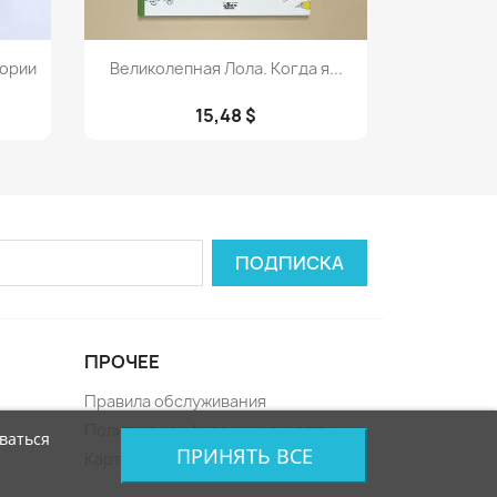
Просмотр

тории
Великолепная Лола. Когда я...
15,48 $
ПРОЧЕЕ
Правила обслуживания
Политика конфиденциальности
ваться
ПРИНЯТЬ ВСЕ
Карта сайта