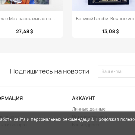
Просмотр
Просмотр


лле Мек рассказывает о...
Великий Гэтсби. Вечные ис
27,48 $
13,08 $
Подпишитесь на новости
ОРМАЦИЯ
АККАУНТ
Личные данные
ия оплаты
История заказов
работы сайта и персональных рекомендаций. Продолжая пользо
ка и возврат
Ваши адреса