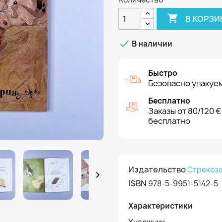

В КОРЗИ

В наличии
Быстро
Безопасно упакуем
Бесплатно
Заказы от 80/120 €
бесплатно
Издательство
Стрекоз

ISBN
978-5-9951-5142-5
Характеристики