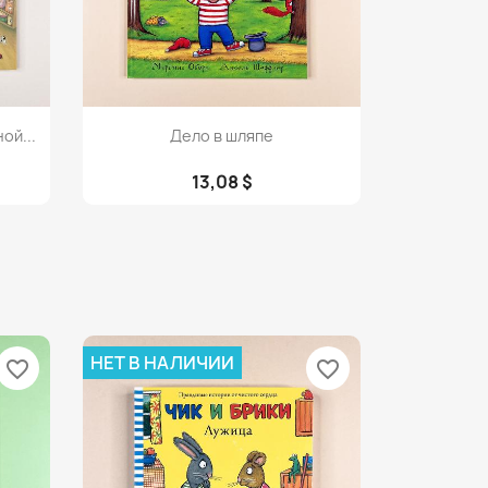
Просмотр

ой...
Дело в шляпе
13,08 $
НЕТ В НАЛИЧИИ
favorite_border
favorite_border