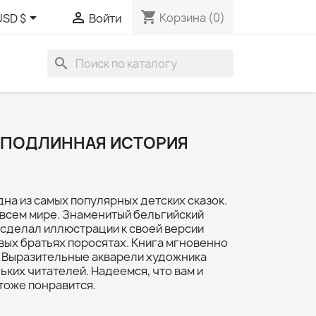
shopping_cart


Корзина
(0)
USD $
Войти
search
 ПОДЛИННАЯ ИСТОРИЯ
дна из самых популярных детских сказок.
 всем мире. Знаменитый бельгийский
 сделал иллюстрации к своей версии
вых братьях поросятах. Книга мгновенно
 Выразительные акварели художника
ьких читателей. Надеемся, что вам и
тоже понравится.