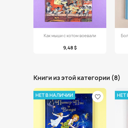
Просмотр

Как мыши с котом воевали
Бол
9,48 $
Книги из этой категории (8)
НЕТ В НАЛИЧИИ
НЕТ
favorite_border