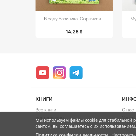
Просмотр

В саду Базилика. Сорняков...
Му
14,28 $
YouTube
Instagram
Telegram
КНИГИ
ИНФ
Все книги
О нас
Бестселлеры
Услов
Мы используем файлы cookie для стабильной 
Новинки
Достав
сайтом, вы соглашаетесь с их использованием.
Политика конфиденциальности
Настроить