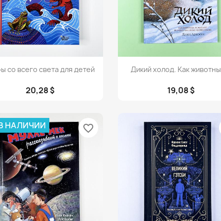
Просмотр
Просмотр


ы со всего света для детей
Дикий холод. Как животные
20,28 $
19,08 $
 В НАЛИЧИИ
favorite_border