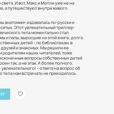
света. И вот, Макс и Молли уже не на
а, а путешествуют внутри живого
ы анатомии» издавалась по-русски и
сятых. Этот увлекательный триллер-
веческого тела моментально стал
ы и папы, выросшие на этой книге, долго
бственных детей – по библиотекам, в
у друзей и знакомых. Мы решили ее
 и родителям наших читателей, тоже
бесконечные вопросы собственных детей
оен так, а не этак. А более полного,
 увлекательного! – ответа на вопрос об
 тела нам встречать не приходилось.
favorite_border
НУ