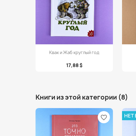
Просмотр

Квак и Жаб круглый год
17,88 $
Книги из этой категории (8)
НЕТ
favorite_border