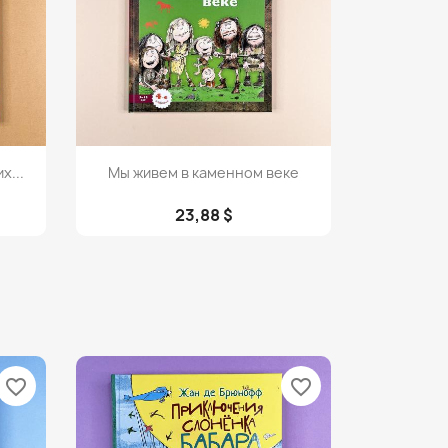
Просмотр

х...
Мы живем в каменном веке
23,88 $
favorite_border
favorite_border