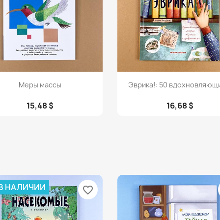
Просмотр
Просмотр


Меры массы
Эврика!: 50 вдохновляющи
15,48 $
16,68 $
 В НАЛИЧИИ
favorite_border