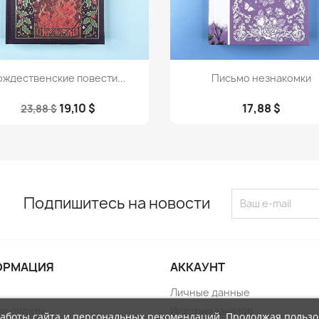
Просмотр
Просмотр


ождественские повести...
Письмо незнакомки
19,10 $
17,88 $
23,88 $
Подпишитесь на новости
ОРМАЦИЯ
АККАУНТ
Личные данные
ия оплаты
История заказов
работы сайта и персональных рекомендаций. Продолжая пользо