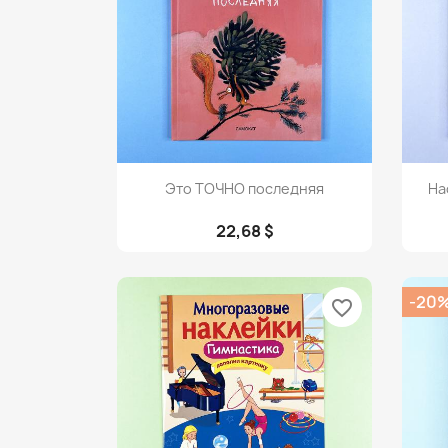
Просмотр

Это ТОЧНО последняя
На
22,68 $
-20
favorite_border