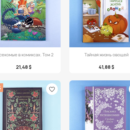
Просмотр
Просмотр


секомые в комиксах. Том 2
Тайная жизнь овощей
21,48 $
41,88 $
%
favorite_border