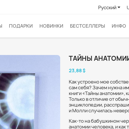

Русский
Ы
ПОДАРКИ
НОВИНКИ
БЕСТСЕЛЛЕРЫ
ИНФО
ТАЙНЫ АНАТОМИ
23,88 $
Как устроено мое собств
сам себя? Зачем нужна им
книги «Тайны анатомии», к
Только в отличие от обыч
энциклопедии, расспраши
и Молли случилась неверо
Как-то на бабушкином чер
анатомии человека, и как 