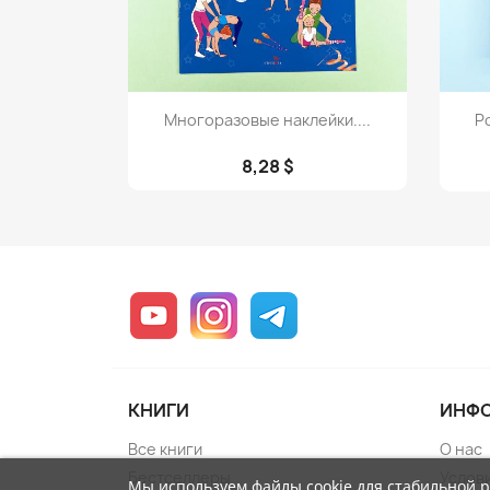
Просмотр

Многоразовые наклейки....
Р
8,28 $
YouTube
Instagram
Telegram
КНИГИ
ИНФ
Все книги
О нас
Бестселлеры
Услов
Мы используем файлы cookie для стабильной 