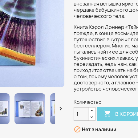
внезапная вспышка яркого 
чердаке бабушкиного дом
человеческого тела.
Книга Кэрол Доннер «Тайн
прежде, в конце восьмиде
путешествие внутри чело
бестселлером. Многие мам
пытались найти ее для со
букинистических лавках, 
переиздать, ведь нам, как
приходится отвечать на 
о том, почему человек устр
достоверного, а главное –
устройстве человеческого
Количество


В КОРЗИ

Нет в наличии