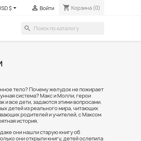
shopping_cart


Корзина
(0)
USD $
Войти
search
И
енное тело? Почему желудок не пожирает
унная система? Макс и Молли, герои
ак и все дети, задаются этими вопросами.
ных детей из реального мира, читающих
вающих родителей и учителей, с Максом
ятная история.
даке они нашли старую книгу об
только они открыли книгу, детей ослепила