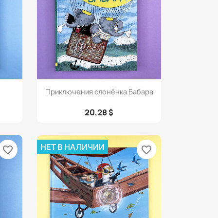
Просмотр

Приключения слонёнка Бабара
20,28 $
НЕТ В НАЛИЧИИ
favorite_border
favorite_border