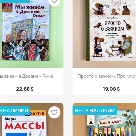
favorite_border
Просмотр
Просмотр


ы живем в Древнем Риме
Просто о важном. Про Миру 
22,68 $
19,08 $
 В НАЛИЧИИ
НЕТ В НАЛИЧИИ
favorite_border