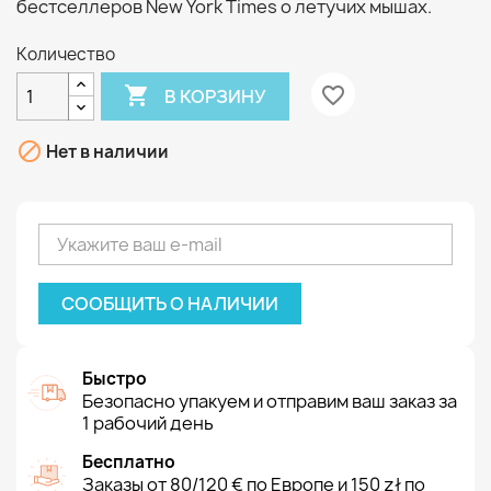
бестселлеров New York Times о летучих мышах.
Количество

favorite_border
В КОРЗИНУ

Нет в наличии
СООБЩИТЬ О НАЛИЧИИ
Быстро
Безопасно упакуем и отправим ваш заказ за
1 рабочий день
Бесплатно
Заказы от 80/120 € по Европе и 150 zł по