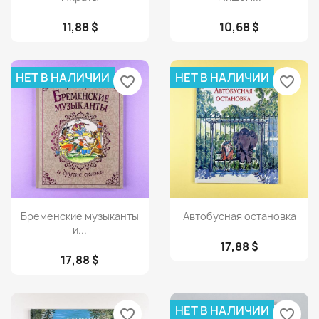
11,88 $
10,68 $
НЕТ В НАЛИЧИИ
НЕТ В НАЛИЧИИ
favorite_border
favorite_border
Просмотр
Просмотр


Бременские музыканты
Автобусная остановка
и...
17,88 $
17,88 $
НЕТ В НАЛИЧИИ
favorite_border
favorite_border