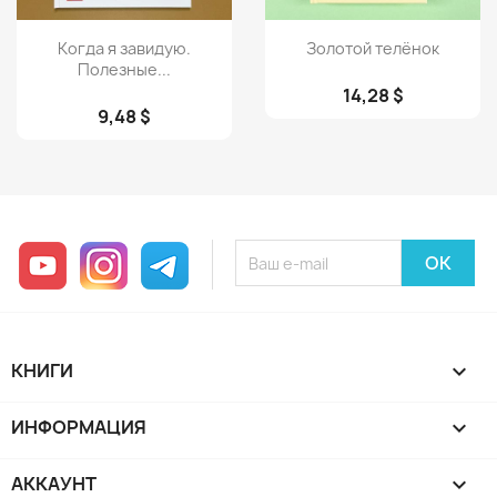
Просмотр
Просмотр


Когда я завидую.
Золотой телёнок
Полезные...
14,28 $
9,48 $
YouTube
Instagram
Telegram
КНИГИ

ИНФОРМАЦИЯ

АККАУНТ
