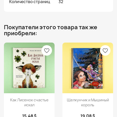
Количество страниц
32
Покупатели этого товара так же
приобрели:
favorite_border
favorite_border
Просмотр
Просмотр


Как Лисенок счастье
Щелкунчик и Мышиный
искал
король
15,48 $
19,08 $