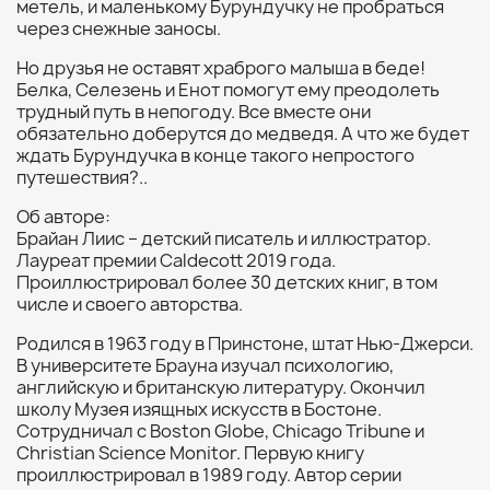
метель, и маленькому Бурундучку не пробраться
через снежные заносы.
Но друзья не оставят храброго малыша в беде!
Белка, Селезень и Енот помогут ему преодолеть
трудный путь в непогоду. Все вместе они
обязательно доберутся до медведя. А что же будет
ждать Бурундучка в конце такого непростого
путешествия?..
Об авторе:
Брайан Лиис – детский писатель и иллюстратор.
Лауреат премии Caldecott 2019 года.
Проиллюстрировал более 30 детских книг, в том
числе и своего авторства.
Родился в 1963 году в Принстоне, штат Нью-Джерси.
В университете Брауна изучал психологию,
английскую и британскую литературу. Окончил
школу Музея изящных искусств в Бостоне.
Сотрудничал с Boston Globe, Chicago Tribune и
Christian Science Monitor. Первую книгу
проиллюстрировал в 1989 году. Автор серии