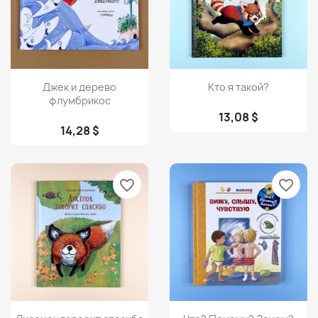
Просмотр
Просмотр


Джек и дерево
Кто я такой?
флумбрикос
13,08 $
14,28 $
favorite_border
favorite_border
Просмотр
Просмотр

