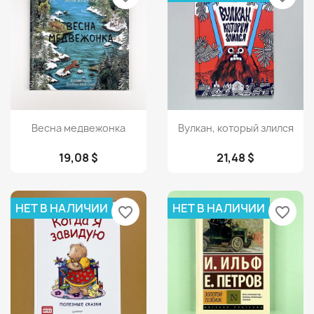
Просмотр
Просмотр


Весна медвежонка
Вулкан, который злился
19,08 $
21,48 $
НЕТ В НАЛИЧИИ
НЕТ В НАЛИЧИИ
favorite_border
favorite_border