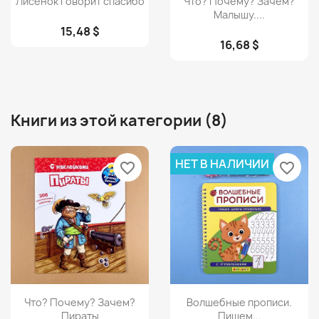
Лисенок говорит спасибо
Что? Почему? Зачем?
Малышу....
15,48 $
16,68 $
Книги из этой категории (8)
НЕТ В НАЛИЧИИ
favorite_border
favorite_border
Просмотр
Просмотр


Что? Почему? Зачем?
Волшебные прописи.
Пираты
Пишем...