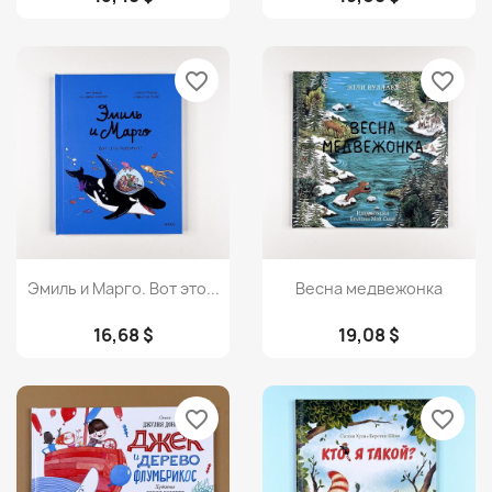
favorite_border
favorite_border
Просмотр
Просмотр


Эмиль и Марго. Вот это...
Весна медвежонка
16,68 $
19,08 $
favorite_border
favorite_border