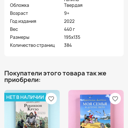
Обложка
Твердая
Возраст
9+
Год издания
2022
Вес
440 г
Размеры
195x135
Количество страниц
384
Покупатели этого товара так же
приобрели:
НЕТ В НАЛИЧИИ
favorite_border
favorite_border