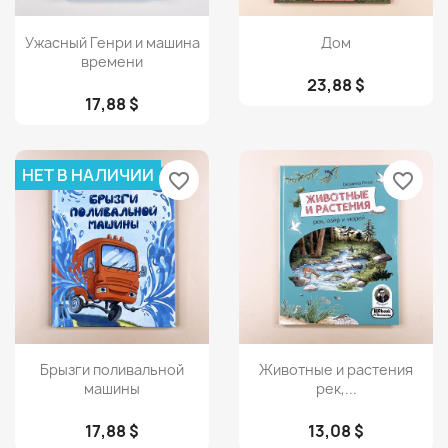
Просмотр
Просмотр


Ужасный Генри и машина
Дом
времени
23,88 $
17,88 $
НЕТ В НАЛИЧИИ
favorite_border
favorite_border
Просмотр
Просмотр


Брызги поливальной
Животные и растения
машины
рек,...
17,88 $
13,08 $