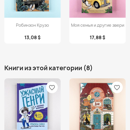
Просмотр
Просмотр


Робинзон Крузо
Моя семья и другие звери
13,08 $
17,88 $
Книги из этой категории (8)
favorite_border
favorite_border