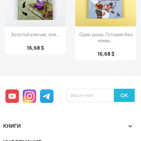
Просмотр
Просмотр


Золотой ключик, или...
Один дома. Готовим без
мамы...
16,68 $
16,68 $
YouTube
Instagram
Telegram
КНИГИ
