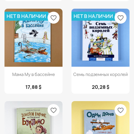
НЕТ В НАЛИЧИИ
НЕТ В НАЛИЧИИ
favorite_border
favorite_border
Просмотр
Просмотр


Мама Му в бассейне
Семь подземных королей
17,88 $
20,28 $
favorite_border
favorite_border