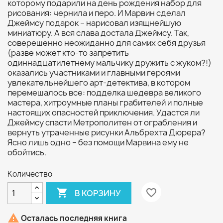
которому подарили на день рождения набор для
рисования: чернила и перо. И Марвин сделал
Джеймсу подарок – нарисовал изящнейшую
миниатюру. А вся слава достала Джеймсу. Так,
соверешенно неожиданно для самих себя друзья
(разве может кто-то запретить
одиннадцатилетнему мальчику дружить с жуком?!)
оказались участниками и главными героями
увлекательнейшего арт-детектива, в котором
перемешалось все: подделка шедевра великого
мастера, хитроумные планы грабителей и полные
настоящих опасностей приключения. Удастся ли
Джеймсу спасти Метрополитен от ограбления и
вернуть утраченные рисунки Альбрехта Дюрера?
Ясно лишь одно – без помощи Марвина ему не
обойтись.
Количество

favorite_border
В КОРЗИНУ

Осталась последняя книга