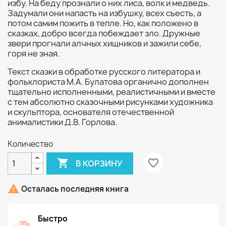
избу. На беду прознали о них лиса, волк и медведь.
Задумали они напасть на избушку, всех съесть, а
потом самим пожить в тепле. Но, как положено в
сказках, добро всегда побеждает зло. Дружные
звери прогнали алчных хищников и зажили себе,
горя не зная.
Текст сказки в обработке русского литератора и
фольклориста М.А. Булатова органично дополнен
тщательно исполненными, реалистичными и вместе
с тем абсолютно сказочными рисунками художника
и скульптора, основателя отечественной
анималистики Д.В. Горлова.
Количество

favorite_border
В КОРЗИНУ

Осталась последняя книга
Быстро