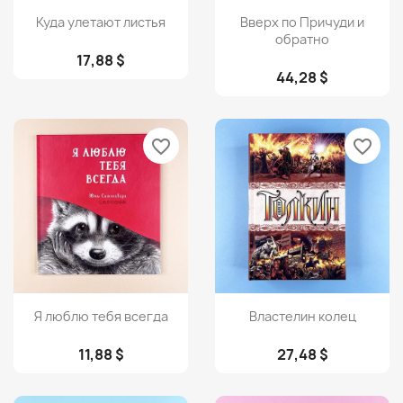
Просмотр
Просмотр


Куда улетают листья
Вверх по Причуди и
обратно
17,88 $
44,28 $
favorite_border
favorite_border
Просмотр
Просмотр


Я люблю тебя всегда
Властелин колец
11,88 $
27,48 $