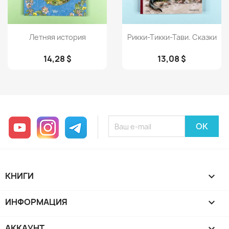
Просмотр
Просмотр


Летняя история
Рикки-Тикки-Тави. Сказки
14,28 $
13,08 $
YouTube
Instagram
Telegram
КНИГИ

ИНФОРМАЦИЯ

АККАУНТ
