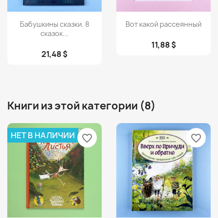
Просмотр
Просмотр


Бабушкины сказки. 8
Вот какой рассеянный
сказок...
11,88 $
21,48 $
Книги из этой категории (8)
НЕТ В НАЛИЧИИ
favorite_border
favorite_border