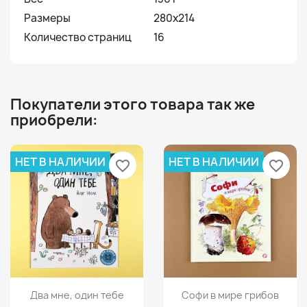
Размеры
280х214
Количество страниц
16
Покупатели этого товара так же
приобрели:
НЕТ В НАЛИЧИИ
НЕТ В НАЛИЧИИ
favorite_border
favorite_border
Просмотр
Просмотр


Два мне, один тебе
Софи в мире грибов