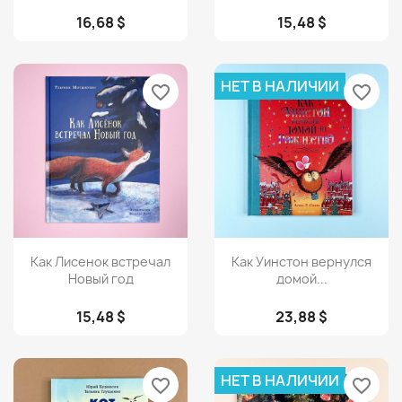
16,68 $
15,48 $
НЕТ В НАЛИЧИИ
favorite_border
favorite_border
Просмотр
Просмотр


Как Лисенок встречал
Как Уинстон вернулся
Новый год
домой...
15,48 $
23,88 $
НЕТ В НАЛИЧИИ
favorite_border
favorite_border