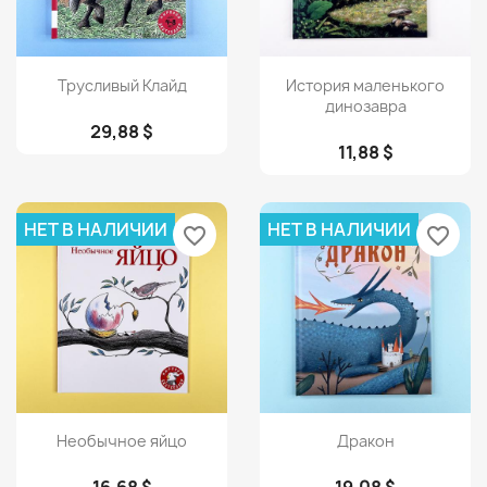
Просмотр
Просмотр


Трусливый Клайд
История маленького
динозавра
29,88 $
11,88 $
НЕТ В НАЛИЧИИ
НЕТ В НАЛИЧИИ
favorite_border
favorite_border
Просмотр
Просмотр


Необычное яйцо
Дракон
16,68 $
19,08 $