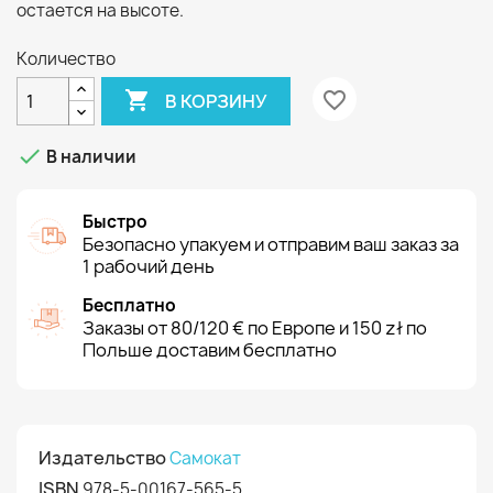
остается на высоте.
Количество

favorite_border
В КОРЗИНУ

В наличии
Быстро
Безопасно упакуем и отправим ваш заказ за
1 рабочий день
Бесплатно
Заказы от 80/120 € по Европе и 150 zł по
Польше доставим бесплатно
Издательство
Самокат
ISBN
978-5-00167-565-5