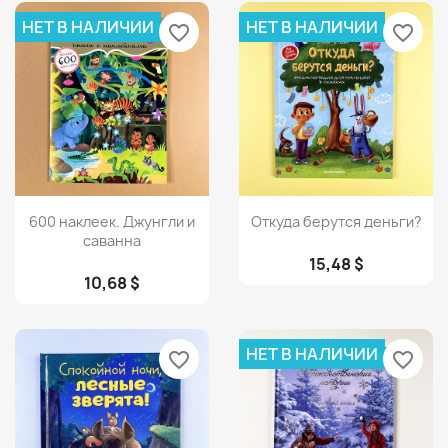
НЕТ В НАЛИЧИИ
НЕТ В НАЛИЧИИ
favorite_border
favorite_border
Просмотр
Просмотр


600 наклеек. Джунгли и
Откуда берутся деньги?
саванна
15,48 $
10,68 $
НЕТ В НАЛИЧИИ
favorite_border
favorite_border