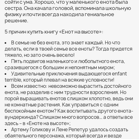
сойти с ума. Хорошо, что у маленького енота была
сестра. Она качала головой, вспоминала школьную
физику и почти всегда находила гениальное
решение.
5 причин купить книгу «Енот на высоте»:
В семье не без енота, это знает каждый. Но что
делать, если в твоей семье все еноты? Тогда придется
тяжело, но зато очень весело!
Пять подвигов маленького и любопытного енота,
сразившегося с большим и непонятным миром;
Удивительные приключения выдающегося enfant
terrible, который плевал на всякие условности!
Всем известно: невозможно вырастить достойного
енота, не разделив с ним трудности взросления. Но
порой выращивать енотов слишком хлопотно, ведь они
не комнатные растения. Как управиться с одним
беспокойным енотом? Как воспитывать другого енота-
вундеркинда? Слишком много вопросов… а ответы все
здесь – в «Еноте на высоте»;
Артему Голикову и Лене Репетур удалось создать
обаятельного персонажа, который всегда и везде