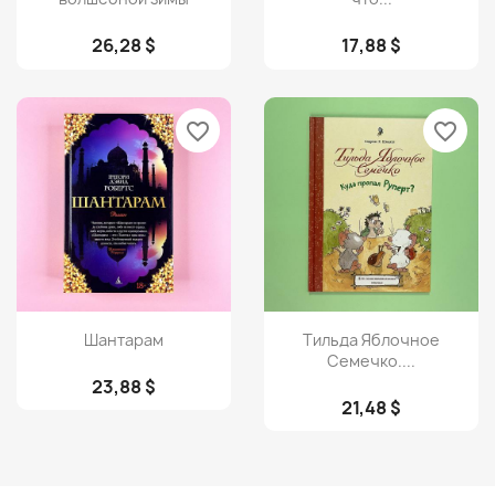
26,28 $
17,88 $
favorite_border
favorite_border
Просмотр
Просмотр


Шантарам
Тильда Яблочное
Семечко....
23,88 $
21,48 $