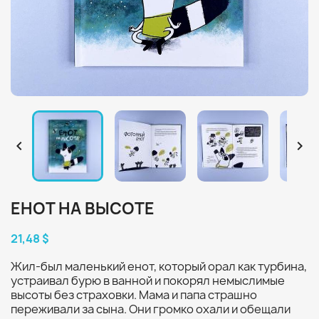


ЕНОТ НА ВЫСОТЕ
21,48 $
Жил-был маленький енот, который орал как турбина,
устраивал бурю в ванной и покорял немыслимые
высоты без страховки. Мама и папа страшно
переживали за сына. Они громко охали и обещали