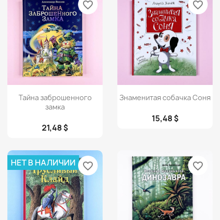
favorite_border
favorite_border
Просмотр
Просмотр


Тайна заброшенного
Знаменитая собачка Соня
замка
15,48 $
21,48 $
НЕТ В НАЛИЧИИ
favorite_border
favorite_border