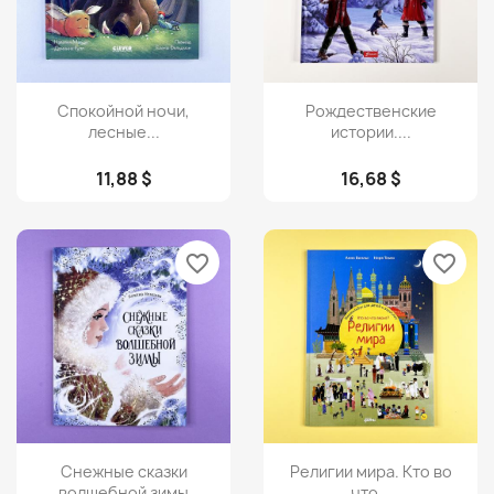
Просмотр
Просмотр


Спокойной ночи,
Рождественские
лесные...
истории....
11,88 $
16,68 $
favorite_border
favorite_border
Просмотр
Просмотр


Снежные сказки
Религии мира. Кто во
волшебной зимы
что...