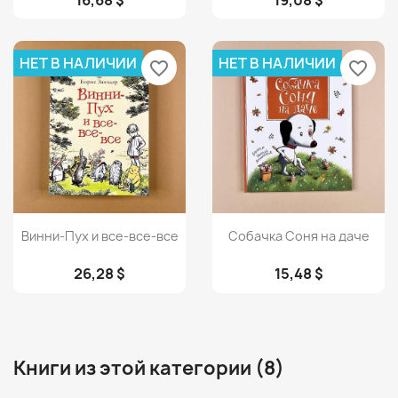
НЕТ В НАЛИЧИИ
НЕТ В НАЛИЧИИ
favorite_border
favorite_border
Просмотр
Просмотр


Винни-Пух и все-все-все
Собачка Соня на даче
26,28 $
15,48 $
Книги из этой категории (8)