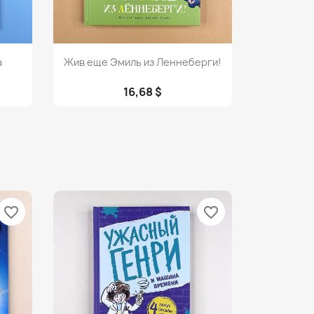
Просмотр

а
Жив еще Эмиль из Леннеберги!
16,68 $
favorite_border
favorite_border