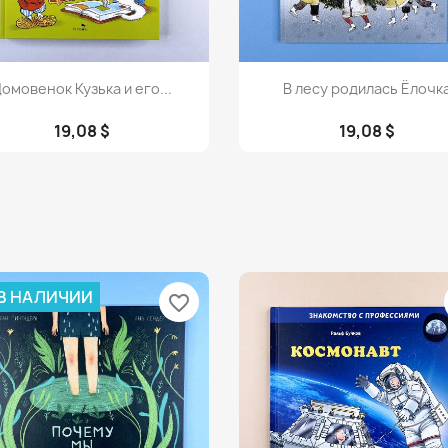
Просмотр
Просмотр


омовенок Кузька и его...
В лесу родилась Ёлочк
19,08 $
19,08 $
 В НАЛИЧИИ
favorite_border