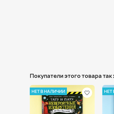
Покупатели этого товара так
НЕТ В НАЛИЧИИ
НЕТ
favorite_border