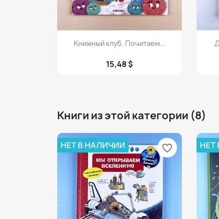
Просмотр

Книжный клуб. Почитаем...
Д
15,48 $
Книги из этой категории (8)
НЕТ В НАЛИЧИИ
НЕТ
favorite_border