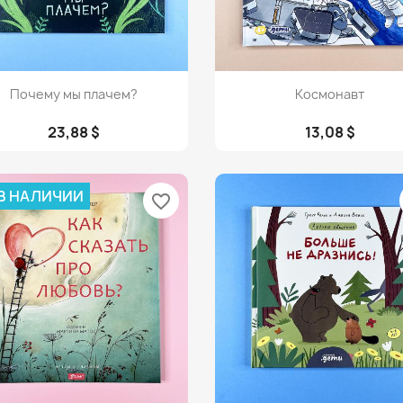
Просмотр
Просмотр


Почему мы плачем?
Космонавт
23,88 $
13,08 $
 В НАЛИЧИИ
favorite_border