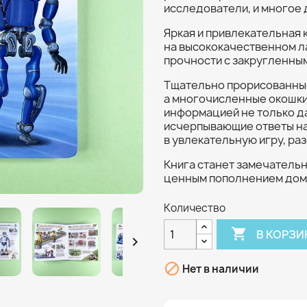
исследователи, и многое 
Яркая и привлекательная
на высококачественном 
прочности с закругленным
Тщательно прорисованные
а многочисленные окошки
информацией не только д
исчерпывающие ответы на 
в увлекательную игру, ра
Книга станет замечатель
ценным пополнением дом
Количество

В КОРЗИ


Нет в наличии