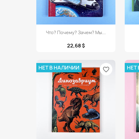
Просмотр

Что? Почему? Зачем? Мы...
22,68 $
НЕТ В НАЛИЧИИ
НЕТ
favorite_border