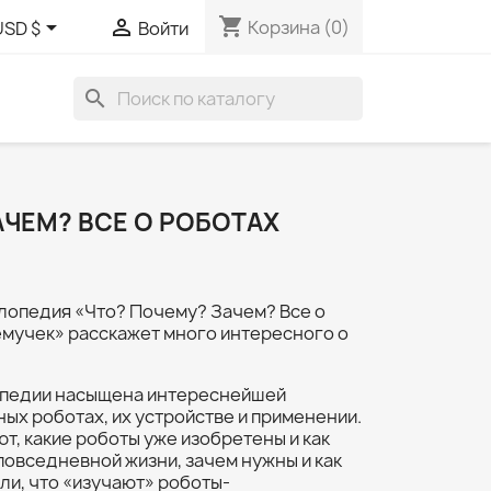
shopping_cart


Корзина
(0)
USD $
Войти
search
АЧЕМ? ВСЕ О РОБОТАХ
опедия «Что? Почему? Зачем? Все о
емучек» расскажет много интересного о
опедии насыщена интереснейшей
х роботах, их устройстве и применении.
т, какие роботы уже изобретены и как
повседневной жизни, зачем нужны и как
ли, что «изучают» роботы-