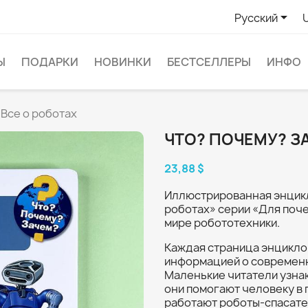

Русский
Ы
ПОДАРКИ
НОВИНКИ
БЕСТСЕЛЛЕРЫ
ИНФО
Все о роботах
ЧТО? ПОЧЕМУ? З
23,88 $
Иллюстрированная энцикл
роботах» серии «Для поч
мире робототехники.
Каждая страница энцикл
информацией о современны
Маленькие читатели узнаю
они помогают человеку в 
работают роботы-спасате