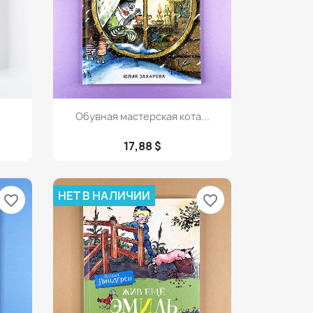
Просмотр

Обувная мастерская кота...
17,88 $
НЕТ В НАЛИЧИИ
favorite_border
favorite_border