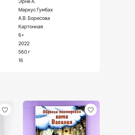
Эрне А.
Маркус Гумбах
А.В. Борисова
Картонная
6+
2022
560 г
16
favorite_border
favorite_border