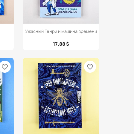
Просмотр

Ужасный Генри и машина времени
17,88 $
favorite_border
favorite_border