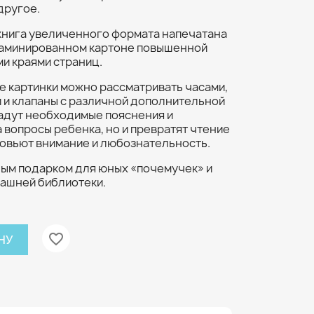
другое.
 книга увеличенного формата напечатана
ламинированном картоне повышенной
и краями страниц.
 картинки можно рассматривать часами,
 и клапаны с различной дополнительной
адут необходимые пояснения и
вопросы ребенка, но и превратят чтение
зовьют внимание и любознательность.
ным подарком для юных «почемучек» и
ашней библиотеки.
favorite_border
НУ