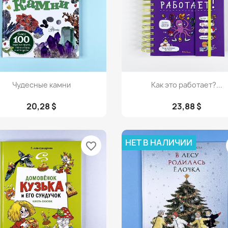
Просмотр
Просмотр


Чудесные камни
Как это работает?...
20,28 $
23,88 $
НЕТ В НАЛИЧИИ
favorite_border