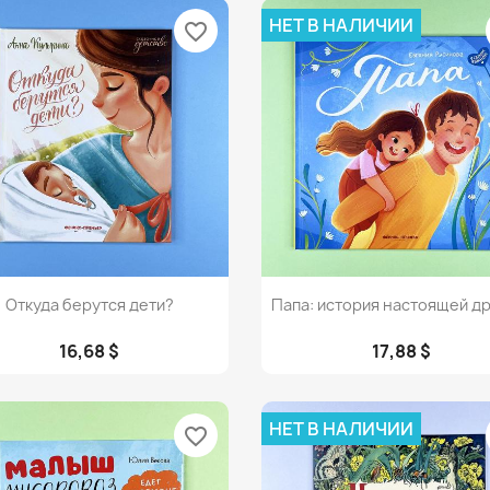
НЕТ В НАЛИЧИИ
favorite_border
Просмотр
Просмотр


Откуда берутся дети?
Папа: история настоящей д
16,68 $
17,88 $
НЕТ В НАЛИЧИИ
favorite_border