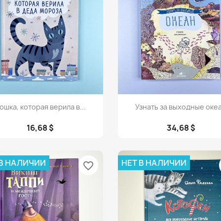
Просмотр
Просмотр


ошка, которая верила в...
Узнать за выходные оке
16,68 $
34,68 $
 В НАЛИЧИИ
НЕТ В НАЛИЧИИ
favorite_border