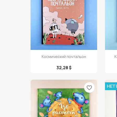
Просмотр

Космический почтальон
К
32,28 $
НЕТ
favorite_border