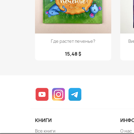
Просмотр

Где растет печенье?
Ви
15,48 $
YouTube
Instagram
Telegram
КНИГИ
ИНФ
Все книги
О нас