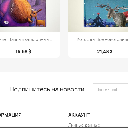
Просмотр
Просмотр


кинг Таппи и загадочный...
Котофеи. Все новогодние
16,68 $
21,48 $
Подпишитесь на новости
ОРМАЦИЯ
АККАУНТ
Личные данные