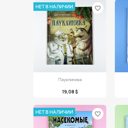
НЕТ В НАЛИЧИИ
favorite_border
Просмотр

Пауклиника
19,08 $
НЕТ В НАЛИЧИИ
favorite_border