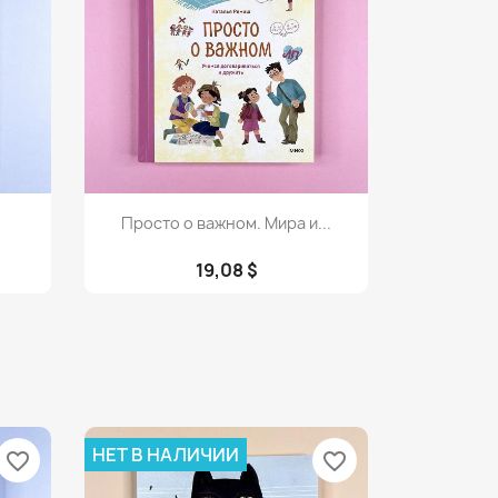
Просмотр

Просто о важном. Мира и...
19,08 $
НЕТ В НАЛИЧИИ
favorite_border
favorite_border