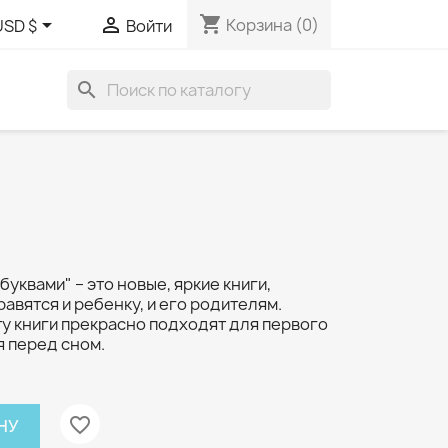
shopping_cart


Корзина
(0)
USD $
Войти
search
буквами" – это новые, яркие книги,
авятся и ребенку, и его родителям.
у книги прекрасно подходят для первого
я перед сном.
favorite_border
НУ