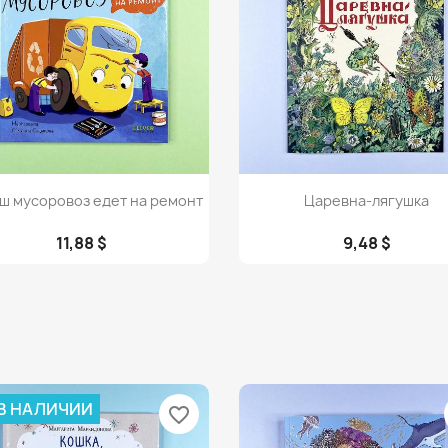
Просмотр
Просмотр


ш мусоровоз едет на ремонт
Царевна-лягушка
11,88 $
9,48 $
 В НАЛИЧИИ
favorite_border