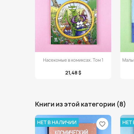
Просмотр

Насекомые в комиксах. Том 1
Малы
21,48 $
Книги из этой категории (8)
НЕТ В НАЛИЧИИ
НЕТ
favorite_border