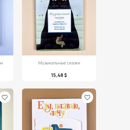
Просмотр

ан
Музыкальные сказки
15,48 $
favorite_border
favorite_border