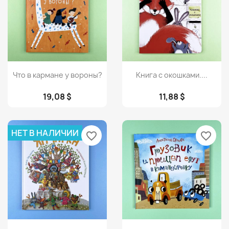
Просмотр
Просмотр


Что в кармане у вороны?
Книга с окошками....
19,08 $
11,88 $
НЕТ В НАЛИЧИИ
favorite_border
favorite_border