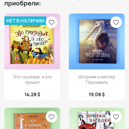
приобрели:
НЕТ В НАЛИЧИИ
favorite_border
favorite_border
Просмотр
Просмотр


Это грузовик, а это
Штормик и мистер
прицеп
Персиваль
14,28 $
19,08 $
favorite_border
favorite_border