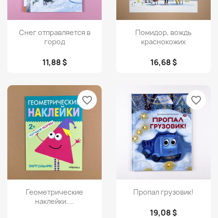
Просмотр
Просмотр


Снег отправляется в
Помидор, вождь
город
краснокожих
11,88 $
16,68 $
favorite_border
favorite_border
Просмотр
Просмотр


Геометрические
Пропал грузовик!
наклейки....
19,08 $