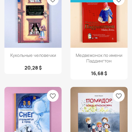
Просмотр
Просмотр


Кукольные человечки
Медвежонок по имени
Паддингтон
20,28 $
16,68 $
favorite_border
favorite_border