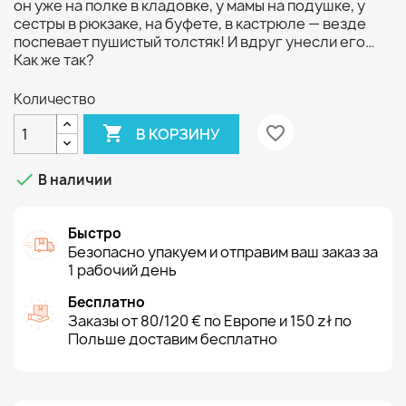
он уже на полке в кладовке, у мамы на подушке, у
сестры в рюкзаке, на буфете, в кастрюле — везде
поспевает пушистый толстяк! И вдруг унесли его…
Как же так?
Количество

favorite_border
В КОРЗИНУ

В наличии
Быстро
Безопасно упакуем и отправим ваш заказ за
1 рабочий день
Бесплатно
Заказы от 80/120 € по Европе и 150 zł по
Польше доставим бесплатно