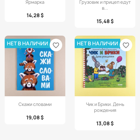
Просмотр
Просмотр


Ярмарка
Грузовик и прицеп едут
в...
14,28 $
15,48 $
НЕТ В НАЛИЧИИ
НЕТ В НАЛИЧИИ
favorite_border
favorite_border
Просмотр
Просмотр


Скажи словами
Чик и Брики. День
рождения
19,08 $
13,08 $