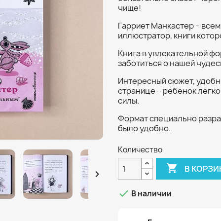
чище!
Гарриет Манкастер – всем
иллюстратор, книги котор
Книга в увлекательной фо
заботиться о нашей чудес
Интересный сюжет, удобн
странице – ребенок легко 
силы.
Формат специально разра
было удобно.
Количество

В КОРЗИ


В наличии