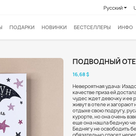

Русский
Ы
ПОДАРКИ
НОВИНКИ
БЕСТСЕЛЛЕРЫ
ИНФО
ПОДВОДНЫЙ ОТЕ
16,68 $
Невероятная удача: Изадо
качестве приза ей достал
чудес ждет девочку и ее 
живут в отеле и загорают 
отдыхе свою подругу, рус
курорте, но она очень вз
еще она нашла бедную чер
Беднягу не освободить бе
обязательно спасет чере