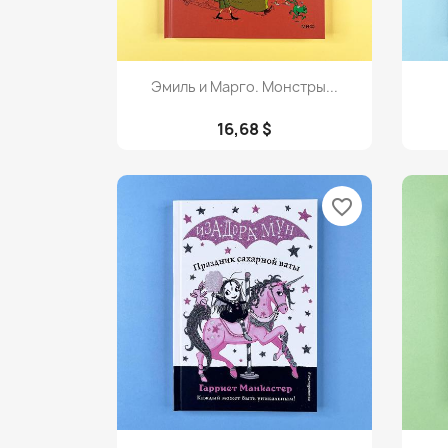
Просмотр

Эмиль и Марго. Монстры...
16,68 $
favorite_border