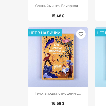
Просмотр

Сонный мишка. Вечерняя...
15,48 $
НЕТ В НАЛИЧИИ
НЕТ
favorite_border
Просмотр

Тело, эмоции, отношения,...
16,68 $