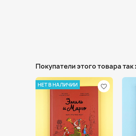
Покупатели этого товара так
НЕТ В НАЛИЧИИ
favorite_border