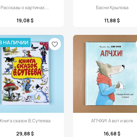
Просмотр
Просмотр


Рассказы о картинах....
Басни Крылова
19,08 $
11,88 $
 В НАЛИЧИИ
favorite_border
Просмотр
Просмотр


Книга сказок В.Сутеева
АПЧХИ! А вот и волк
29,88 $
16,68 $