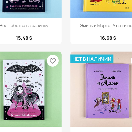
Просмотр
Просмотр


Волшебство в крапинку
Эмиль и Марго. А вот и не
15,48 $
16,68 $
НЕТ В НАЛИЧИИ
favorite_border