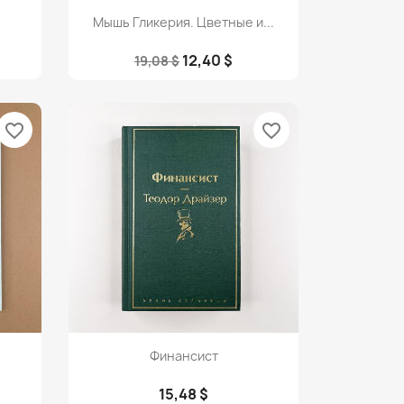
Просмотр

Мышь Гликерия. Цветные и...
12,40 $
19,08 $
favorite_border
favorite_border
Просмотр

Финансист
15,48 $