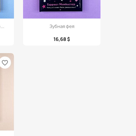
Просмотр

...
Зубная фея
16,68 $
favorite_border