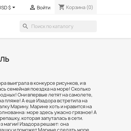
shopping_cart


Корзина
(0)
USD $
Войти
search
ЛЬ
ра выиграла в конкурсе рисунков, и в
ась семейная поездка на море! Сколько
родных! Они впервые летят на самолете,
на пляже! А еще Изадора встретила на
алку Марину. Марине хоть и нравится на
волнованна: море здесь ужасно грязное! А
епашку, которая запуталась в сети.
з магии! Изадора решает: она
пашку и поможет Марине сделать море