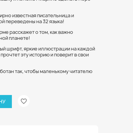
ирно известная писательница и
ой переведены на 32 языка!
рме расскажет о том, как важно
ной планете!
ый шрифт, яркие иллюстрации на каждой
прочтет эту историю и поверит в свои
ботан так, чтобы маленькому читателю
favorite_border
НУ