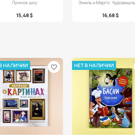
Просмотр
Просмотр


Лунное шоу
Эмиль и Марго. Чудовищны
15,48 $
16,68 $
 В НАЛИЧИИ
НЕТ В НАЛИЧИИ
favorite_border