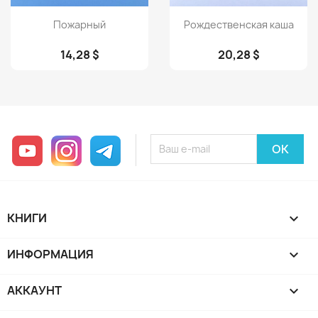
Просмотр
Просмотр


Пожарный
Рождественская каша
14,28 $
20,28 $
YouTube
Instagram
Telegram
КНИГИ

ИНФОРМАЦИЯ

АККАУНТ
