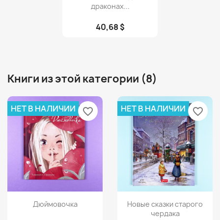
драконах...
40,68 $
Книги из этой категории (8)
НЕТ В НАЛИЧИИ
НЕТ В НАЛИЧИИ
favorite_border
favorite_border
Просмотр
Просмотр


Дюймовочка
Новые сказки старого
чердака