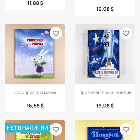
11,88 $
19,08 $
favorite_border
favorite_border
Просмотр
Просмотр


Сюрприз для мамы
Продавец приключений
16,68 $
19,08 $
НЕТ В НАЛИЧИИ
favorite_border
favorite_border