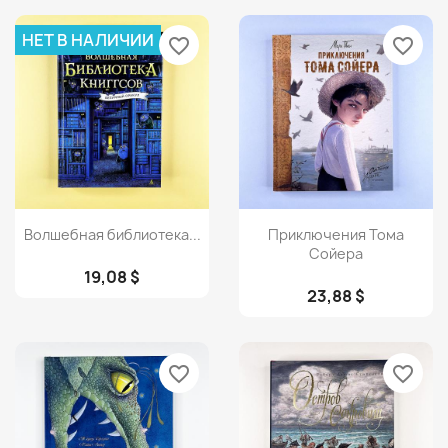
НЕТ В НАЛИЧИИ
favorite_border
favorite_border
Просмотр
Просмотр


Волшебная библиотека...
Приключения Тома
Сойера
19,08 $
23,88 $
favorite_border
favorite_border