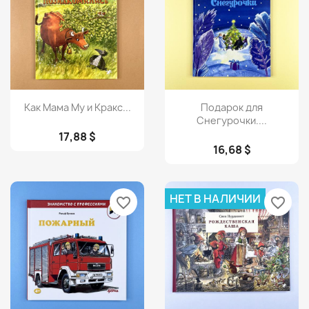
Просмотр
Просмотр


Как Мама Му и Кракс...
Подарок для
Снегурочки....
17,88 $
16,68 $
НЕТ В НАЛИЧИИ
favorite_border
favorite_border