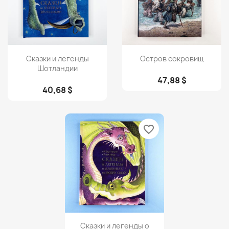
Просмотр
Просмотр


Сказки и легенды
Остров сокровищ
Шотландии
47,88 $
40,68 $
favorite_border
Просмотр

Сказки и легенды о