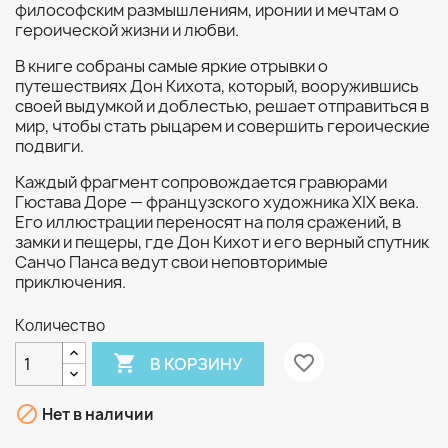
философским размышлениям, иронии и мечтам о
героической жизни и любви.
В книге собраны самые яркие отрывки о
путешествиях Дон Кихота, который, вооружившись
своей выдумкой и доблестью, решает отправиться в
мир, чтобы стать рыцарем и совершить героические
подвиги.
Каждый фрагмент сопровождается гравюрами
Гюстава Доре — французского художника XIX века.
Его иллюстрации переносят на поля сражений, в
замки и пещеры, где Дон Кихот и его верный спутник
Санчо Панса ведут свои неповторимые
приключения.
Количество

favorite_border
В КОРЗИНУ

Нет в наличии