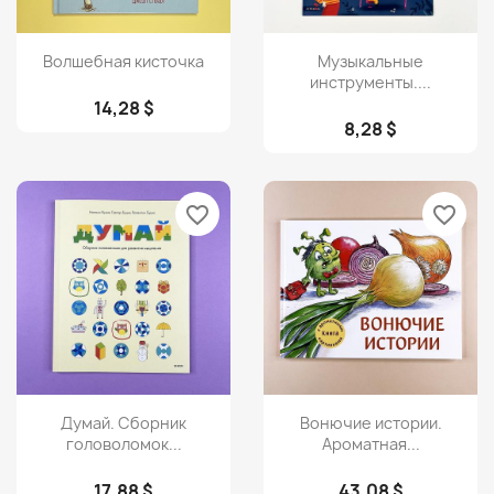
Просмотр
Просмотр


Волшебная кисточка
Музыкальные
инструменты....
14,28 $
8,28 $
favorite_border
favorite_border
Просмотр
Просмотр


Думай. Сборник
Вонючие истории.
головоломок...
Ароматная...
17,88 $
43,08 $