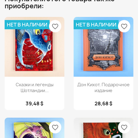
приобрели:
НЕТ В НАЛИЧИИ
НЕТ В НАЛИЧИИ
favorite_border
favorite_border
Просмотр
Просмотр


Сказки и легенды
Дон Кихот. Подарочное
Шотландии...
издание
39,48 $
28,68 $
favorite_border
favorite_border