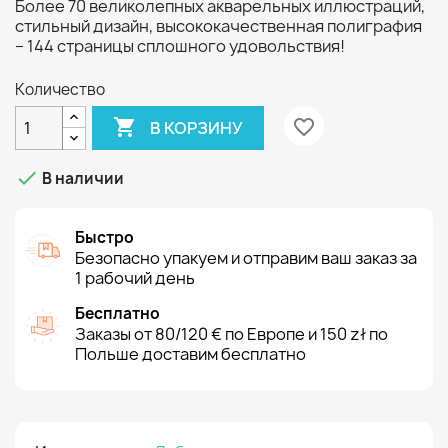
Более 70 великолепных акварельных иллюстраций,
стильный дизайн, высококачественная полиграфия
– 144 страницы сплошного удовольствия!
Количество

favorite_border
В КОРЗИНУ

В наличии
Быстро
Безопасно упакуем и отправим ваш заказ за
1 рабочий день
Бесплатно
Заказы от 80/120 € по Европе и 150 zł по
Польше доставим бесплатно