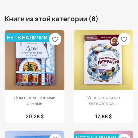
Книги из этой категории (8)
НЕТ В НАЛИЧИИ
favorite_border
favorite_border
Просмотр
Просмотр


Дом с волшебными
Увлекательная
окнами
литература....
20,28 $
17,88 $