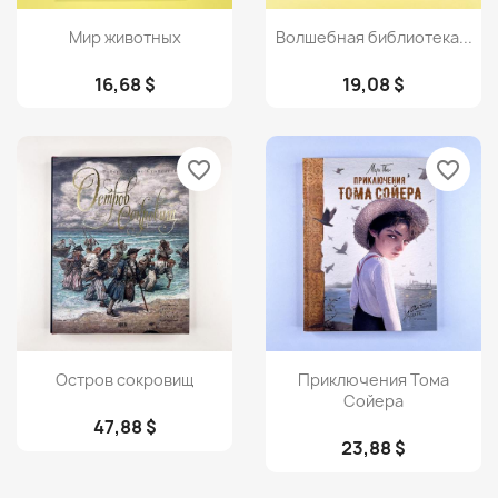
Просмотр
Просмотр


Мир животных
Волшебная библиотека...
16,68 $
19,08 $
favorite_border
favorite_border
Просмотр
Просмотр


Остров сокровищ
Приключения Тома
Сойера
47,88 $
23,88 $