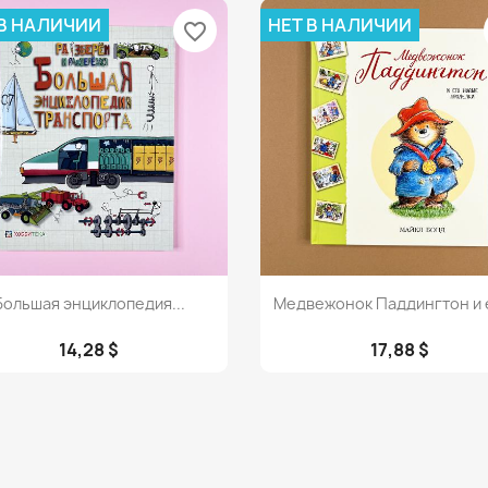
 В НАЛИЧИИ
НЕТ В НАЛИЧИИ
favorite_border
Просмотр
Просмотр


Большая энциклопедия...
Медвежонок Паддингтон и е
14,28 $
17,88 $