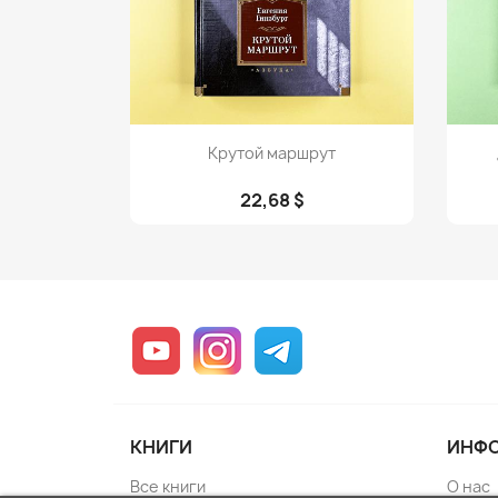
Просмотр

Крутой маршрут
22,68 $
YouTube
Instagram
Telegram
КНИГИ
ИНФ
Все книги
О нас