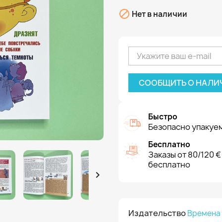

Нет в наличии
СООБЩИТЬ О НАЛИ
Быстро
Безопасно упакуем
Бесплатно
Заказы от 80/120 €
бесплатно

Издательство
Времена