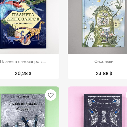
Просмотр
Просмотр


Планета динозавров....
Фасольки
20,28 $
23,88 $
favorite_border