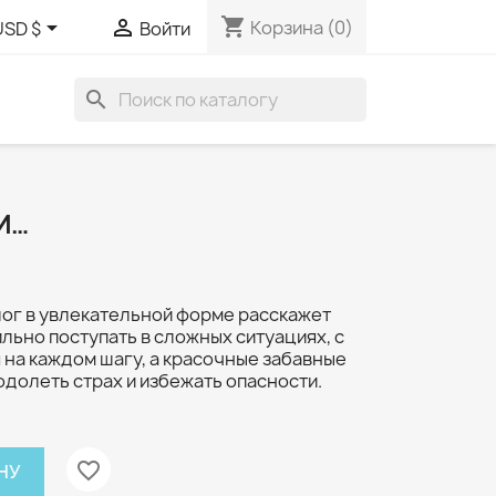
shopping_cart


Корзина
(0)
USD $
Войти
search
И…
лог в увлекательной форме расскажет
ильно поступать в сложных ситуациях, с
 на каждом шагу, а красочные забавные
одолеть страх и избежать опасности.
favorite_border
НУ