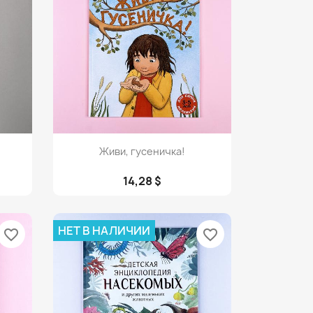
Просмотр

Живи, гусеничка!
14,28 $
НЕТ В НАЛИЧИИ
favorite_border
favorite_border