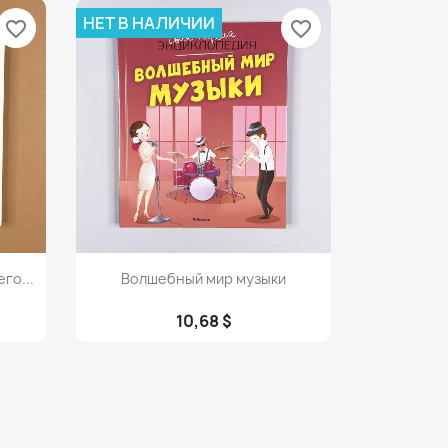
НЕТ В НАЛИЧИИ
favorite_border
favorite_border
Просмотр

го...
Волшебный мир музыки
10,68 $