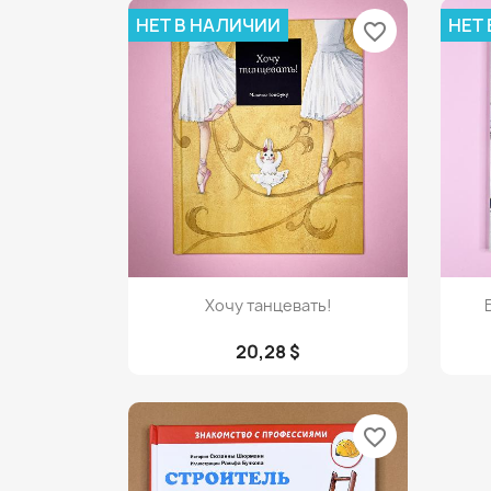
НЕТ В НАЛИЧИИ
НЕТ
favorite_border
Просмотр

Хочу танцевать!
20,28 $
favorite_border