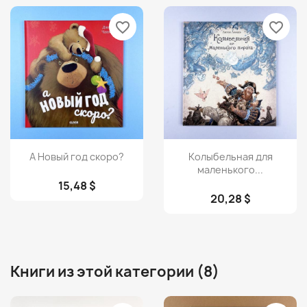
favorite_border
favorite_border
Просмотр
Просмотр


А Новый год скоро?
Колыбельная для
маленького...
15,48 $
20,28 $
Книги из этой категории (8)