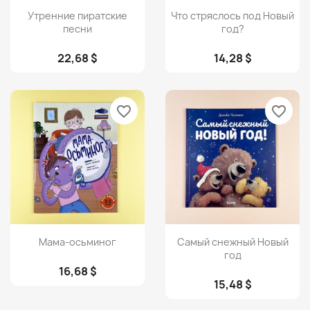
Просмотр
Просмотр


Утренние пиратские
Что стряслось под Новый
песни
год?
22,68 $
14,28 $
favorite_border
favorite_border
Просмотр
Просмотр


Мама-осьминог
Самый снежный Новый
год
16,68 $
15,48 $