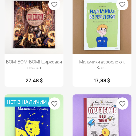
favorite_border
favorite_border
Просмотр
Просмотр


БОМ-БОМ-БОМ! Цирковая
Мальчики взрослеют.
сказка
Как...
27,48 $
17,88 $
НЕТ В НАЛИЧИИ
favorite_border
favorite_border