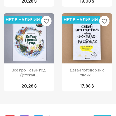
20,28 $
19,08 $
НЕТ В НАЛИЧИИ
НЕТ В НАЛИЧИИ
favorite_border
favorite_border
Просмотр
Просмотр


Всё про Новый год.
Давай поговорим о
Детская...
твоих...
20,28 $
17,88 $