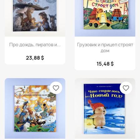
Просмотр
Просмотр


Про дождь, пиратов и...
Грузовик и прицеп строят
дом
23,88 $
15,48 $
favorite_border
favorite_border