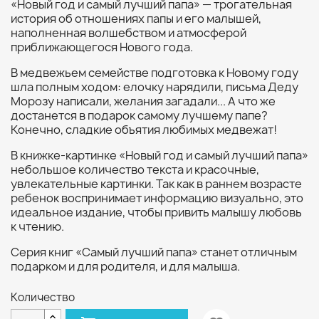
«Новый год и самый лучший папа» — трогательная
история об отношениях папы и его малышей,
наполненная волшебством и атмосферой
приближающегося Нового года.
В медвежьем семействе подготовка к Новому году
шла полным ходом: елочку нарядили, письма Деду
Морозу написали, желания загадали... А что же
достанется в подарок самому лучшему папе?
Конечно, сладкие объятия любимых медвежат!
В книжке-картинке «Новый год и самый лучший папа»
небольшое количество текста и красочные,
увлекательные картинки. Так как в раннем возрасте
ребенок воспринимает информацию визуально, это
идеальное издание, чтобы привить малышу любовь
к чтению.
Серия книг «Самый лучший папа» станет отличным
подарком и для родителя, и для малыша.
Количество