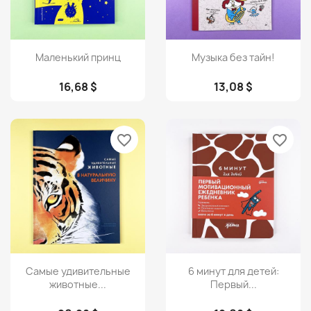
Просмотр
Просмотр


Маленький принц
Музыка без тайн!
16,68 $
13,08 $
favorite_border
favorite_border
Просмотр
Просмотр


Самые удивительные
6 минут для детей:
животные...
Первый...