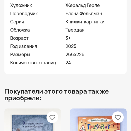
Художник
Жеральд Герле
Переводчик
Елена Фельдман
Серия
Книжки-картинки
Обложка
Твердая
Возраст
3+
Год издания
2025
Размеры
266х226
Количество страниц
24
Покупатели этого товара так же
приобрели:
favorite_border
favorite_border