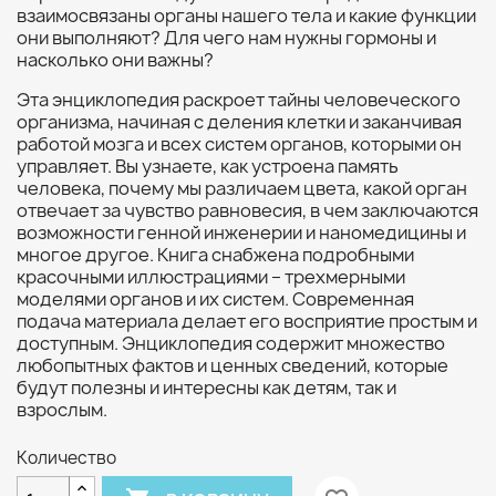
взаимосвязаны органы нашего тела и какие функции
они выполняют? Для чего нам нужны гормоны и
насколько они важны?
Эта энциклопедия раскроет тайны человеческого
организма, начиная с деления клетки и заканчивая
работой мозга и всех систем органов, которыми он
управляет. Вы узнаете, как устроена память
человека, почему мы различаем цвета, какой орган
отвечает за чувство равновесия, в чем заключаются
возможности генной инженерии и наномедицины и
многое другое. Книга снабжена подробными
красочными иллюстрациями – трехмерными
моделями органов и их систем. Современная
подача материала делает его восприятие простым и
доступным. Энциклопедия содержит множество
любопытных фактов и ценных сведений, которые
будут полезны и интересны как детям, так и
взрослым.
Количество