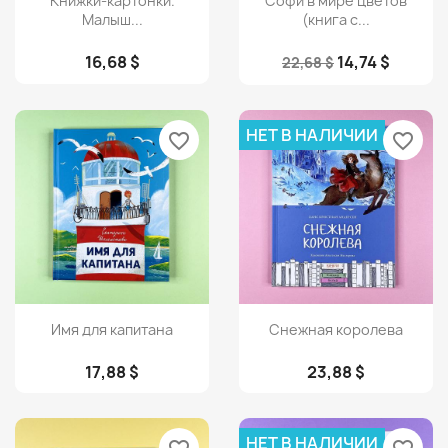
Книжки-картонки.
Софи в мире цветов
Малыш...
(книга с...
16,68 $
14,74 $
22,68 $
НЕТ В НАЛИЧИИ
favorite_border
favorite_border
Просмотр
Просмотр


Имя для капитана
Снежная королева
17,88 $
23,88 $
НЕТ В НАЛИЧИИ