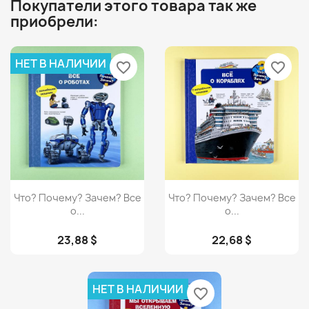
Покупатели этого товара так же
приобрели:
НЕТ В НАЛИЧИИ
favorite_border
favorite_border
Просмотр
Просмотр


Что? Почему? Зачем? Все
Что? Почему? Зачем? Все
о...
о...
23,88 $
22,68 $
НЕТ В НАЛИЧИИ
favorite_border