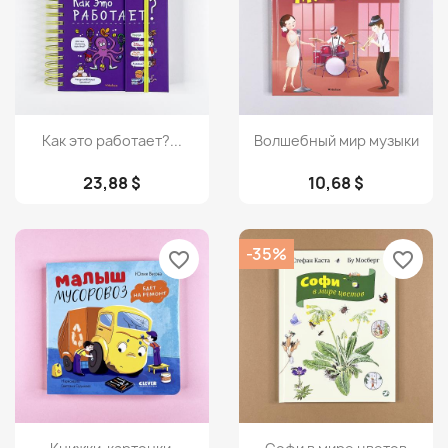
Просмотр
Просмотр


Как это работает?...
Волшебный мир музыки
23,88 $
10,68 $
-35%
favorite_border
favorite_border
Просмотр
Просмотр

