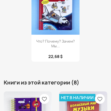
Просмотр

Что? Почему? Зачем?
Мы...
22,68 $
Книги из этой категории (8)
НЕТ В НАЛИЧИИ
favorite_border
favorite_border