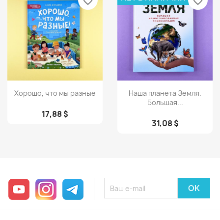
favorite_border
favorite_border
Просмотр
Просмотр


Хорошо, что мы разные
Наша планета Земля.
Большая...
17,88 $
31,08 $
YouTube
Instagram
Telegram