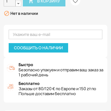

favorite_border
В КОРЗИНУ

Нет в наличии
СООБЩИТЬ О НАЛИЧИИ
Быстро
Безопасно упакуем и отправим ваш заказ за
1 рабочий день
Бесплатно
Заказы от 80/120 € по Европе и 150 zł по
Польше доставим бесплатно