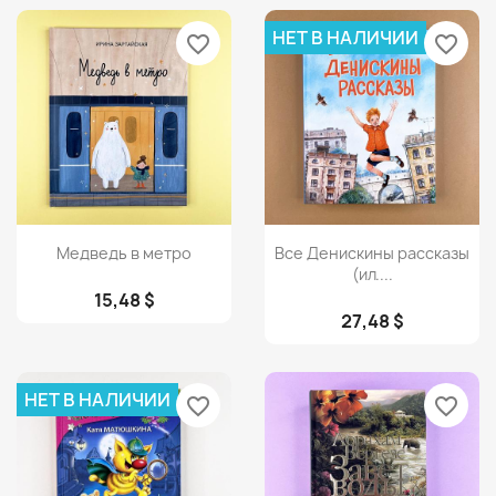
НЕТ В НАЛИЧИИ
favorite_border
favorite_border
Просмотр
Просмотр


Медведь в метро
Все Денискины рассказы
(ил....
15,48 $
27,48 $
НЕТ В НАЛИЧИИ
favorite_border
favorite_border