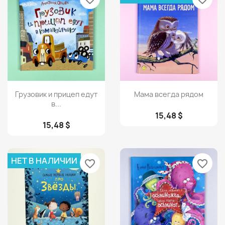
Просмотр
Просмотр


Грузовик и прицеп едут
Мама всегда рядом
в...
15,48 $
15,48 $
НЕТ В НАЛИЧИИ
favorite_border
favorite_border