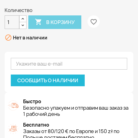
Количество

favorite_border
В КОРЗИНУ

Нет в наличии
СООБЩИТЬ О НАЛИЧИИ
Быстро
Безопасно упакуем и отправим ваш заказ за
1 рабочий день
Бесплатно
Заказы от 80/120 € по Европе и 150 zł по
Польше доставим бесплатно