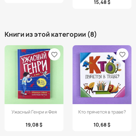
15,48 $
Книги из этой категории (8)
favorite_border
favorite_border
Просмотр
Просмотр


Ужасный Генри и Фея
Кто прячется в траве?
19,08 $
10,68 $