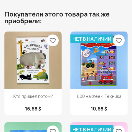
Покупатели этого товара так же
приобрели:
НЕТ В НАЛИЧИИ
favorite_border
favorite_border
Просмотр
Просмотр


Кто пришел потом?
600 наклеек. Техника
16,68 $
10,68 $
НЕТ В НАЛИЧИИ
favorite_border
favorite_border