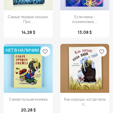
Просмотр
Просмотр


Самые первые окошки.
Если мама –
Про...
осьминожка,...
14,28 $
13,08 $
НЕТ В НАЛИЧИИ
favorite_border
favorite_border
Просмотр
Просмотр


Самая лучшая книжка
Как хорошо, когда папа
с...
20,28 $