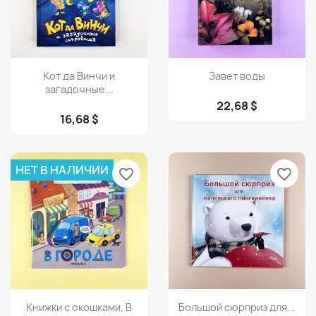
Просмотр
Просмотр


Кот да Винчи и
Завет воды
загадочные...
22,68 $
16,68 $
НЕТ В НАЛИЧИИ
favorite_border
favorite_border
Просмотр
Просмотр


Книжки с окошками. В
Большой сюрприз для...