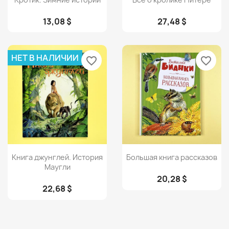
13,08 $
27,48 $
НЕТ В НАЛИЧИИ
favorite_border
favorite_border
Просмотр
Просмотр


Книга джунглей. История
Большая книга рассказов
Маугли
20,28 $
22,68 $