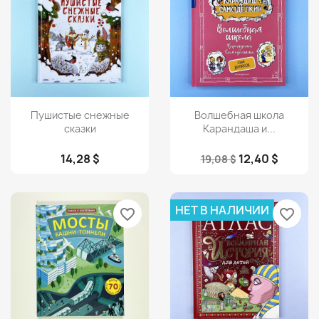
Просмотр
Просмотр


Пушистые снежные
Волшебная школа
сказки
Карандаша и...
14,28 $
12,40 $
19,08 $
НЕТ В НАЛИЧИИ
favorite_border
favorite_border