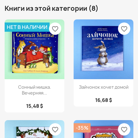
Книги из этой категории (8)
НЕТ В НАЛИЧИИ
favorite_border
favorite_border
Просмотр
Просмотр


Сонный мишка.
Зайчонок хочет домой
Вечерняя...
16,68 $
15,48 $
-35%
favorite_border
favorite_border