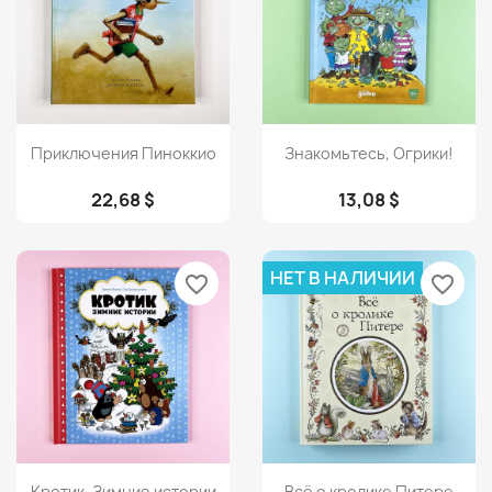
Просмотр
Просмотр


Приключения Пиноккио
Знакомьтесь, Огрики!
22,68 $
13,08 $
НЕТ В НАЛИЧИИ
favorite_border
favorite_border
Просмотр
Просмотр


Кротик. Зимние истории
Всё о кролике Питере