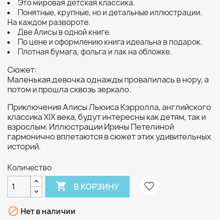
Это мировая детская классика.
Понятные, крупные, но и детальные иллюстрации.
На каждом развороте.
Две Алисы в одной книге.
По цене и оформлению книга идеальна в подарок.
Плотная бумага, фольга и лак на обложке.
Сюжет:
Маленькая девочка однажды провалилась в нору, а
потом и прошла сквозь зеркало.
Приключения Алисы Льюиса Кэрролла, английского
классика XIX века, будут интересны как детям, так и
взрослым. Иллюстрации Ирины Петелиной
гармонично вплетаются в сюжет этих удивительных
историй.
Количество

favorite_border
В КОРЗИНУ

Нет в наличии