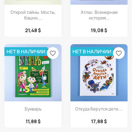
Просмотр
Просмотр


Открой тайны. Мосты,
Атлас. Всемирная
башни,...
история...
21,48 $
19,08 $
НЕТ В НАЛИЧИИ
НЕТ В НАЛИЧИИ
favorite_border
favorite_border
Просмотр
Просмотр


Букварь
Откуда берутся дети....
11,88 $
17,88 $