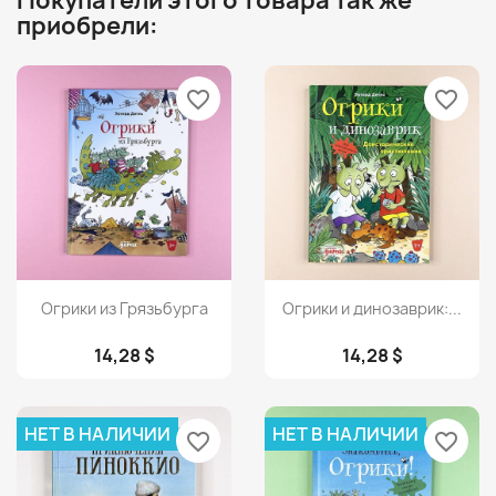
Покупатели этого товара так же
приобрели:
favorite_border
favorite_border
Просмотр
Просмотр


Огрики из Грязьбурга
Огрики и динозаврик:...
14,28 $
14,28 $
НЕТ В НАЛИЧИИ
НЕТ В НАЛИЧИИ
favorite_border
favorite_border