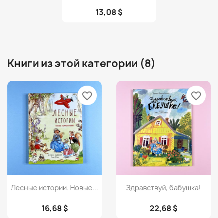
13,08 $
Книги из этой категории (8)
favorite_border
favorite_border
Просмотр
Просмотр


Лесные истории. Новые...
Здравствуй, бабушка!
16,68 $
22,68 $