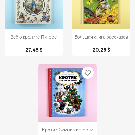
Просмотр
Просмотр


Всё о кролике Питере
Большая книга рассказов
27,48 $
20,28 $
favorite_border
Просмотр

Кротик. Зимние истории