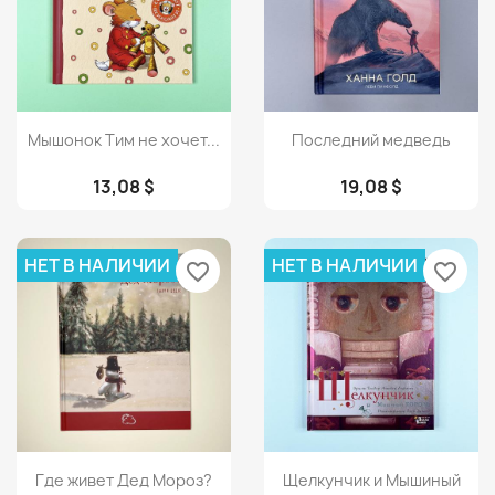
Просмотр
Просмотр


Мышонок Тим не хочет...
Последний медведь
13,08 $
19,08 $
НЕТ В НАЛИЧИИ
НЕТ В НАЛИЧИИ
favorite_border
favorite_border
Просмотр
Просмотр


Где живет Дед Мороз?
Щелкунчик и Мышиный