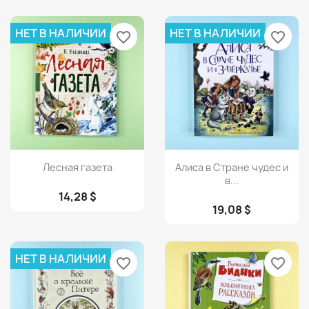
НЕТ В НАЛИЧИИ
НЕТ В НАЛИЧИИ
favorite_border
favorite_border
Просмотр
Просмотр


Лесная газета
Алиса в Стране чудес и
в...
14,28 $
19,08 $
НЕТ В НАЛИЧИИ
favorite_border
favorite_border