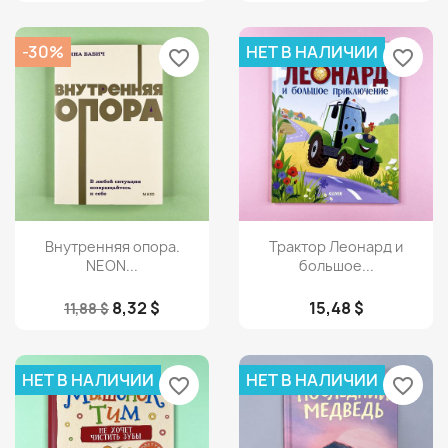
-30%
НЕТ В НАЛИЧИИ
favorite_border
favorite_border
Просмотр
Просмотр


Внутренняя опора.
Трактор Леонард и
NEON...
большое...
8,32 $
15,48 $
11,88 $
НЕТ В НАЛИЧИИ
НЕТ В НАЛИЧИИ
favorite_border
favorite_border