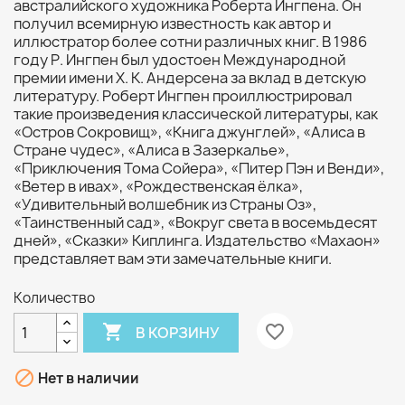
австралийского художника Роберта Ингпена. Он
получил всемирную известность как автор и
иллюстратор более сотни различных книг. В 1986
году Р. Ингпен был удостоен Международной
премии имени Х. К. Андерсена за вклад в детскую
литературу. Роберт Ингпен проиллюстрировал
такие произведения классической литературы, как
«Остров Сокровищ», «Книга джунглей», «Алиса в
Стране чудес», «Алиса в Зазеркалье»,
«Приключения Тома Сойера», «Питер Пэн и Венди»,
«Ветер в ивах», «Рождественская ёлка»,
«Удивительный волшебник из Страны Оз»,
«Таинственный сад», «Вокруг света в восемьдесят
дней», «Сказки» Киплинга. Издательство «Махаон»
представляет вам эти замечательные книги.
Количество

favorite_border
В КОРЗИНУ

Нет в наличии