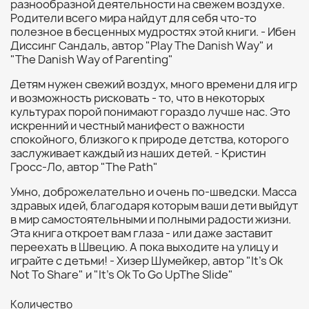
разнообразной деятельности на свежем воздухе.
Родители всего мира найдут для себя что-то
полезное в бесценных мудростях этой книги. - Ибен
Диссинг Сандаль, автор "Play The Danish Way" и
"The Danish Way of Parenting"
Детям нужен свежий воздух, много времени для игр
и возможность рисковать - то, что в некоторых
культурах порой понимают гораздо лучше нас. Это
искренний и честный манифест о важности
спокойного, близкого к природе детства, которого
заслуживает каждый из наших детей. - Кристин
Гросс-Ло, автор "The Path"
Умно, доброжелательно и очень по-шведски. Масса
здравых идей, благодаря которым ваши дети выйдут
в мир самостоятельными и полными радости жизни.
Эта книга откроет вам глаза - или даже заставит
переехать в Швецию. А пока выходите на улицу и
играйте с детьми! - Хизер Шумейкер, автор "It's Ok
Not To Share" и "It's Ok To Go UpThe Slide"
Количество