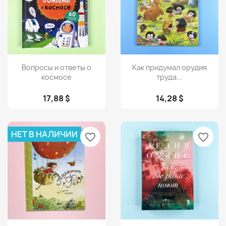
Просмотр
Просмотр


Вопросы и ответы о
Как придумал орудия
космосе
труда...
17,88 $
14,28 $
НЕТ В НАЛИЧИИ
favorite_border
favorite_border