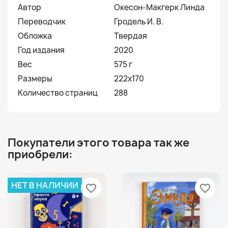
Автор
Окесон-Макгерк Линда
Переводчик
Гродель И. В.
Обложка
Твердая
Год издания
2020
Вес
575 г
Размеры
222x170
Количество страниц
288
Покупатели этого товара так же
приобрели:
НЕТ В НАЛИЧИИ
favorite_border
favorite_border