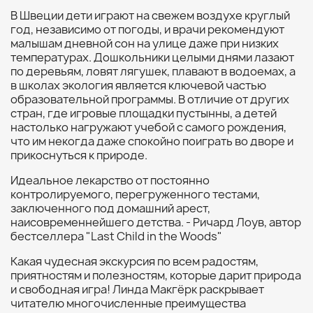
В Швеции дети играют на свежем воздухе круглый
год, независимо от погоды, и врачи рекомендуют
малышам дневной сон на улице даже при низких
температурах. Дошкольники целыми днями лазают
по деревьям, ловят лягушек, плавают в водоемах, а
в школах экология является ключевой частью
образовательной программы. В отличие от других
стран, где игровые площадки пустынны, а детей
настолько нагружают учебой с самого рождения,
что им некогда даже спокойно поиграть во дворе и
прикоснуться к природе.
Идеальное лекарство от постоянно
контролируемого, перегруженного тестами,
заключенного под домашний арест,
наисовременнейшего детства. - Ричард Лоув, автор
бестселлера "Last Child in the Woods"
Какая чудесная экскурсия по всем радостям,
приятностям и полезностям, которые дарит природа
и свободная игра! Линда Макгёрк раскрывает
читателю многочисленные преимущества