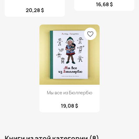
16,68 $
20,28 $
favorite_border
Просмотр

Мы все из Бюллербю
19,08 $
Книги из этой категории (8)