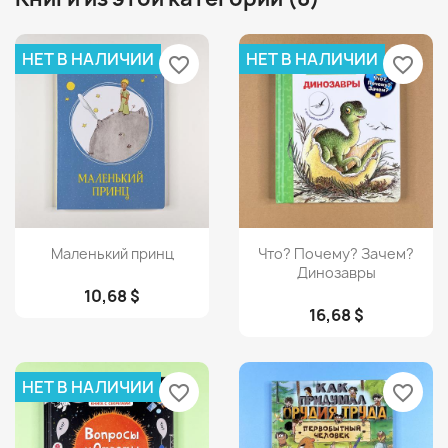
НЕТ В НАЛИЧИИ
НЕТ В НАЛИЧИИ
favorite_border
favorite_border
Просмотр
Просмотр


Маленький принц
Что? Почему? Зачем?
Динозавры
10,68 $
16,68 $
НЕТ В НАЛИЧИИ
favorite_border
favorite_border