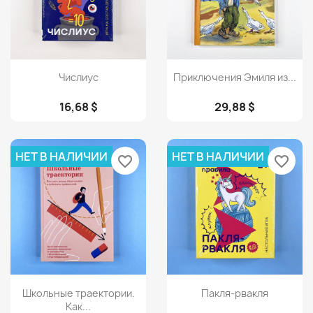
Просмотр
Просмотр


Числиус
Приключения Эмиля из...
16,68 $
29,88 $
НЕТ В НАЛИЧИИ
НЕТ В НАЛИЧИИ
favorite_border
favorite_border
Просмотр
Просмотр


Школьные траектории.
Пакля-рвакля
Как...