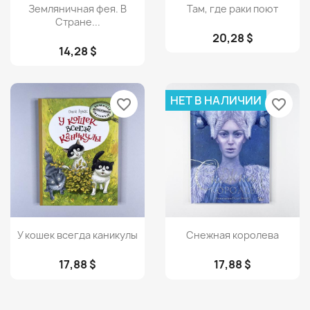
Просмотр
Просмотр


Земляничная фея. В
Там, где раки поют
Стране...
20,28 $
14,28 $
НЕТ В НАЛИЧИИ
favorite_border
favorite_border
Просмотр
Просмотр


У кошек всегда каникулы
Снежная королева
17,88 $
17,88 $