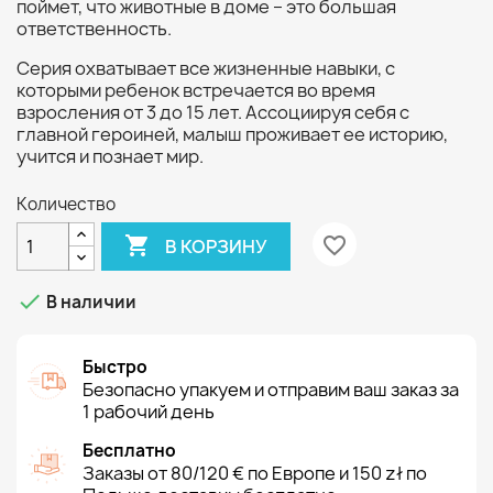
поймет, что животные в доме – это большая
ответственность.
Серия охватывает все жизненные навыки, с
которыми ребенок встречается во время
взросления от 3 до 15 лет. Ассоциируя себя с
главной героиней, малыш проживает ее историю,
учится и познает мир.
Количество

favorite_border
В КОРЗИНУ

В наличии
Быстро
Безопасно упакуем и отправим ваш заказ за
1 рабочий день
Бесплатно
Заказы от 80/120 € по Европе и 150 zł по