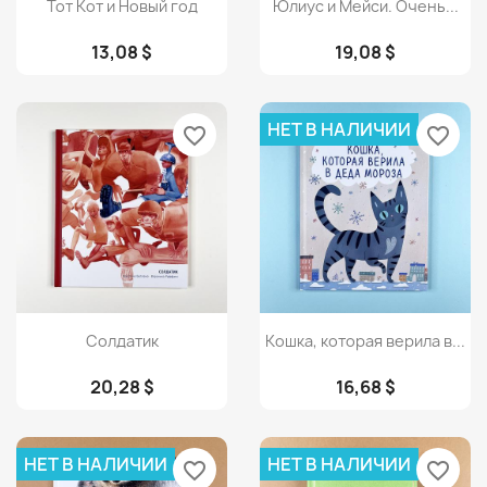
Просмотр
Просмотр


Тот Кот и Новый год
Юлиус и Мейси. Очень...
13,08 $
19,08 $
НЕТ В НАЛИЧИИ
favorite_border
favorite_border
Просмотр
Просмотр


Солдатик
Кошка, которая верила в...
20,28 $
16,68 $
НЕТ В НАЛИЧИИ
НЕТ В НАЛИЧИИ
favorite_border
favorite_border