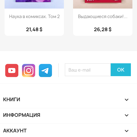
Просмотр
Просмотр


Наука в комиксах. Том 2
Выдающиеся собаки!...
21,48 $
26,28 $
YouTube
Instagram
Telegram
КНИГИ

ИНФОРМАЦИЯ

АККАУНТ
