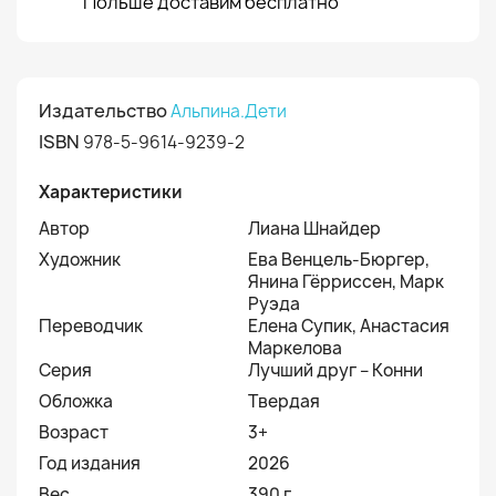
Польше доставим бесплатно
Издательство
Альпина.Дети
ISBN
978-5-9614-9239-2
Характеристики
Автор
Лиана Шнайдер
Художник
Ева Венцель-Бюргер,
Янина Гёрриссен, Марк
Руэда
Переводчик
Елена Супик, Анастасия
Маркелова
Серия
Лучший друг – Конни
Обложка
Твердая
Возраст
3+
Год издания
2026
Вес
390 г