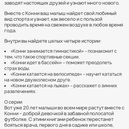
заводят настоящих друзей и узнают много нового.
Вместе с Конни ваш малыш найдет свой любимый
вид спорта и узнает, как весело и с пользой
проводить время на свежем воздухе в любое время
года.
Внутри вы найдете целых четыре истории:
«Конни занимается гимнастикой» – познакомит с
тем, что такое спортивные секции.
«Конни идет в бассейн» – поможет преодолеть
страх воды.
«Конни катается на велосипеде» – научит кататься
на новом двухколесном друге.
«Конни катается на лыжах» – расскажет о зимних
развлечениях.
О серии
Вот уже 20 лет малыши во всем мире растут вместе с
Конни – доброй девочкой в забавной полосатой
футболке. С этими книгами ребенок перестанет
бояться врача, первого дня в садике или школе,