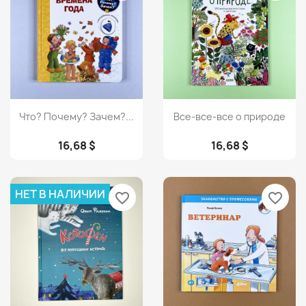
Просмотр
Просмотр


Что? Почему? Зачем?...
Все-все-все о природе
16,68 $
16,68 $
НЕТ В НАЛИЧИИ
favorite_border
favorite_border