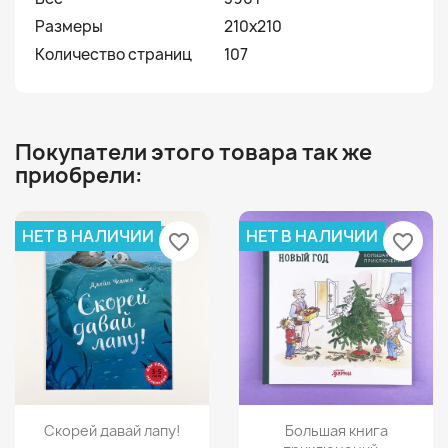
Размеры
210x210
Количество страниц
107
Покупатели этого товара так же
приобрели:
НЕТ В НАЛИЧИИ
НЕТ В НАЛИЧИИ
favorite_border
favorite_border
Просмотр
Просмотр


Скорей давай лапу!
Большая книга