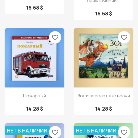
приключений...
16,68 $
16,68 $
favorite_border
favorite_border
Просмотр
Просмотр


Пожарный
Зог и перелетные врачи
14,28 $
14,28 $
НЕТ В НАЛИЧИИ
НЕТ В НАЛИЧИИ
favorite_border
favorite_border