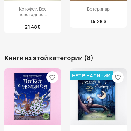
Просмотр
Просмотр


Котофеи. Все
Ветеринар
новогодние...
14,28 $
21,48 $
Книги из этой категории (8)
НЕТ В НАЛИЧИИ
favorite_border
favorite_border