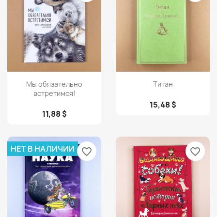
Просмотр
Просмотр


Мы обязательно
Титан
встретимся!
15,48 $
11,88 $
НЕТ В НАЛИЧИИ
favorite_border
favorite_border