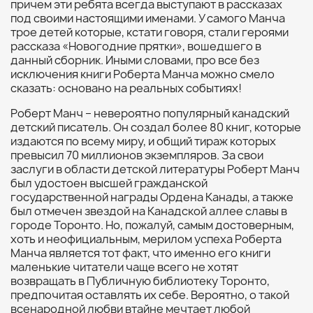
причем эти ребята всегда выступают в рассказах
под своими настоящими именами. У самого Манча
трое детей которые, кстати говоря, стали героями
рассказа «Новогодние прятки», вошедшего в
данный сборник. Иными словами, про все без
исключения книги Роберта Манча можно смело
сказать: основано на реальных событиях!
Роберт Манч – невероятно популярный канадский
детский писатель. Он создал более 80 книг, которые
издаются по всему миру, и общий тираж которых
превысил 70 миллионов экземпляров. За свои
заслуги в области детской литературы Роберт Манч
был удостоен высшей гражданской
государственной награды Ордена Канады, а также
был отмечен звездой на Канадской аллее славы в
городе Торонто. Но, пожалуй, самым достоверным,
хоть и неофициальным, мерилом успеха Роберта
Манча является тот факт, что именно его книги
маленькие читатели чаще всего не хотят
возвращать в Публичную библиотеку Торонто,
предпочитая оставлять их себе. Вероятно, о такой
всенародной любви втайне мечтает любой