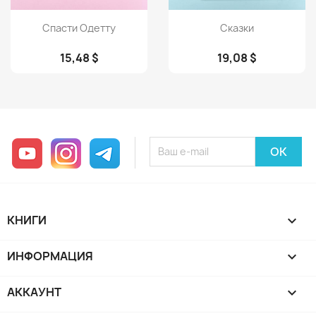
Просмотр
Просмотр


Спасти Одетту
Сказки
15,48 $
19,08 $
YouTube
Instagram
Telegram
КНИГИ

ИНФОРМАЦИЯ

АККАУНТ
