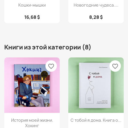
Просмотр
Просмотр


Кошки-мышки
Новогодние чудеса....
16,68 $
8,28 $
Книги из этой категории (8)
favorite_border
favorite_border
Просмотр
Просмотр


История моей жизни.
С тобой я дома. Книга о...
Хокинг