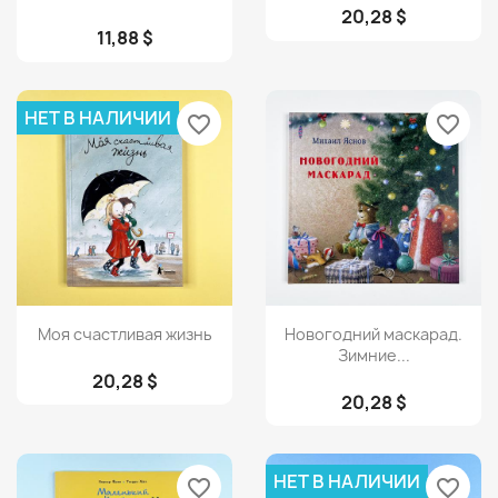
20,28 $
11,88 $
НЕТ В НАЛИЧИИ
favorite_border
favorite_border
Просмотр
Просмотр


Моя счастливая жизнь
Новогодний маскарад.
Зимние...
20,28 $
20,28 $
НЕТ В НАЛИЧИИ
favorite_border
favorite_border