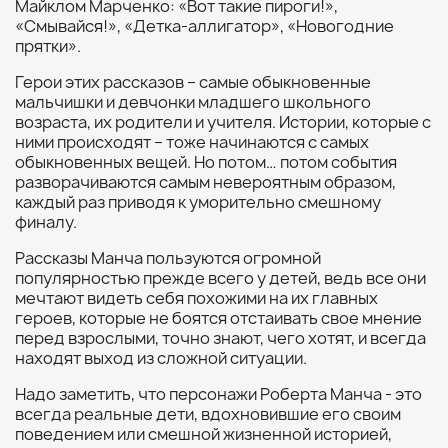
Майклом Марченко: «Вот такие пироги!»,
«Смывайся!», «Детка-аллигатор», «Новогодние
прятки».
Герои этих рассказов – самые обыкновенные
мальчишки и девчонки младшего школьного
возраста, их родители и учителя. Истории, которые с
ними происходят – тоже начинаются с самых
обыкновенных вещей. Но потом… потом события
разворачиваются самым невероятным образом,
каждый раз приводя к уморительно смешному
финалу.
Рассказы Манча пользуются огромной
популярностью прежде всего у детей, ведь все они
мечтают видеть себя похожими на их главных
героев, которые не боятся отстаивать свое мнение
перед взрослыми, точно знают, чего хотят, и всегда
находят выход из сложной ситуации.
Надо заметить, что персонажи Роберта Манча - это
всегда реальные дети, вдохновившие его своим
поведением или смешной жизненной историей,