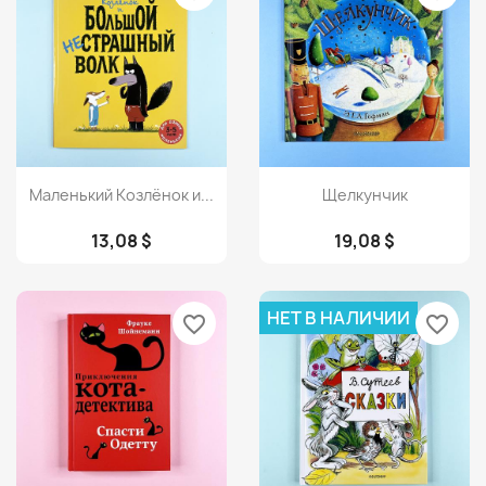
Просмотр
Просмотр


Маленький Козлёнок и...
Щелкунчик
13,08 $
19,08 $
НЕТ В НАЛИЧИИ
favorite_border
favorite_border