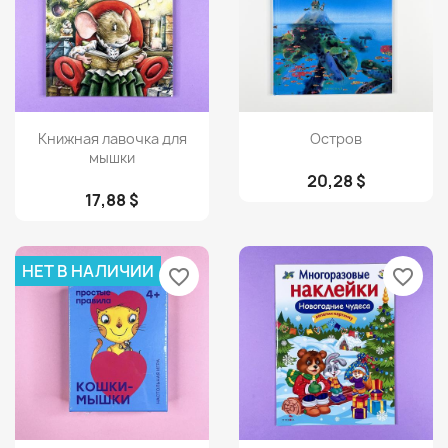
Просмотр
Просмотр


Книжная лавочка для
Остров
мышки
20,28 $
17,88 $
НЕТ В НАЛИЧИИ
favorite_border
favorite_border