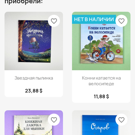
приобрели:
НЕТ В НАЛИЧИИ
favorite_border
favorite_border
Просмотр
Просмотр


Звездная пылинка
Конни катается на
велосипеде
23,88 $
11,88 $
favorite_border
favorite_border