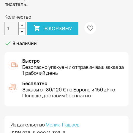
писатель.
Количество

favorite_border
В КОРЗИНУ

В наличии
Быстро
Безопасно упакуем и отправим ваш заказ за
1 рабочий день
Бесплатно
Заказы от 80/120 € по Европе и 150 zł по
Польше доставим бесплатно
Издательство
Мелик-Пашаев