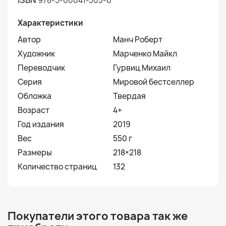
ISBN
978-5-00041-303-6
Характеристики
Автор
Манч Роберт
Художник
Марченко Майкл
Переводчик
Гурвиц Михаил
Серия
Мировой бестселлер
Обложка
Твердая
Возраст
4+
Год издания
2019
Вес
550 г
Размеры
218×218
Количество страниц
132
Покупатели этого товара так же