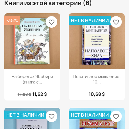
Книги из этой категории (8)
-35%
НЕТ В НАЛИЧИИ
favorite_border
favorite_border
Просмотр
Просмотр


На берегах Ябебири
Позитивное мышление:
(книга с...
10...
11,62 $
10,68 $
17,88 $
НЕТ В НАЛИЧИИ
НЕТ В НАЛИЧИИ
favorite_border
favorite_border