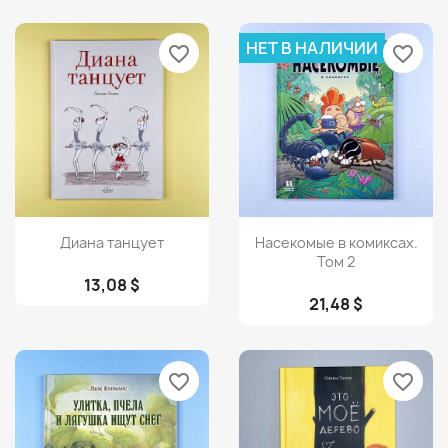
НЕТ В НАЛИЧИИ
favorite_border
favorite_border
Просмотр
Просмотр


Диана танцует
Насекомые в комиксах.
Том 2
13,08 $
21,48 $
favorite_border
favorite_border