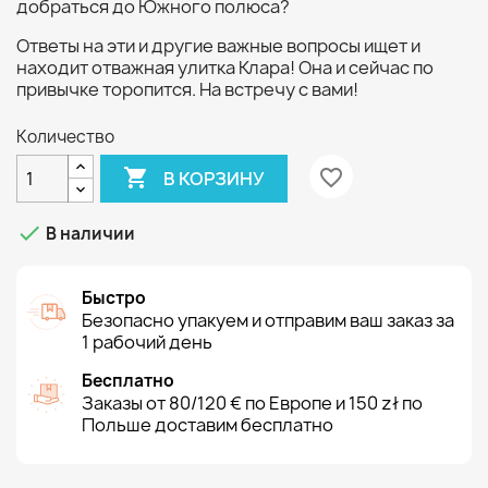
добраться до Южного полюса?
Ответы на эти и другие важные вопросы ищет и
находит отважная улитка Клара! Она и сейчас по
привычке торопится. На встречу с вами!
Количество

favorite_border
В КОРЗИНУ

В наличии
Быстро
Безопасно упакуем и отправим ваш заказ за
1 рабочий день
Бесплатно
Заказы от 80/120 € по Европе и 150 zł по
Польше доставим бесплатно