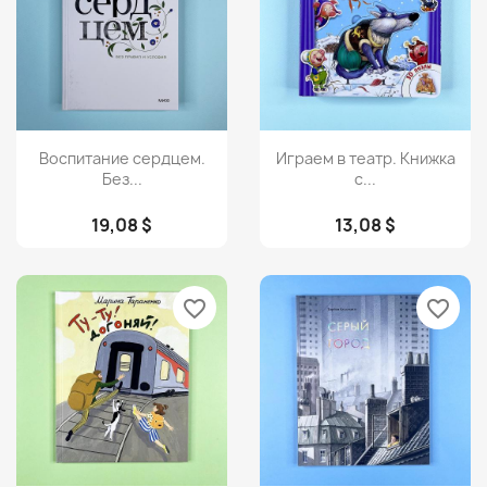
Просмотр
Просмотр


Воспитание сердцем.
Играем в театр. Книжка
Без...
с...
19,08 $
13,08 $
favorite_border
favorite_border