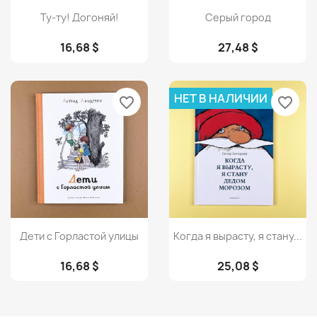
Просмотр
Просмотр


Ту-ту! Догоняй!
Серый город
16,68 $
27,48 $
НЕТ В НАЛИЧИИ
favorite_border
favorite_border
Просмотр
Просмотр


Дети с Горластой улицы
Когда я вырасту, я стану...
16,68 $
25,08 $