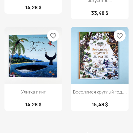
искусство...
14,28 $
33,48 $
favorite_border
favorite_border
Просмотр
Просмотр


Улитка и кит
Веселимся круглый год....
14,28 $
15,48 $