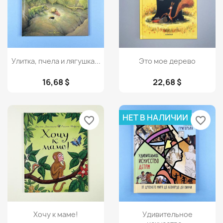
Просмотр
Просмотр


Улитка, пчела и лягушка...
Это мое дерево
16,68 $
22,68 $
НЕТ В НАЛИЧИИ
favorite_border
favorite_border
Просмотр
Просмотр


Хочу к маме!
Удивительное