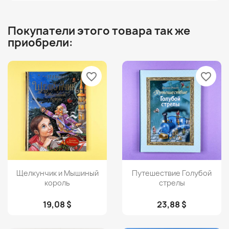
Покупатели этого товара так же
приобрели:
favorite_border
favorite_border
Просмотр
Просмотр


Щелкунчик и Мышиный
Путешествие Голубой
король
стрелы
19,08 $
23,88 $