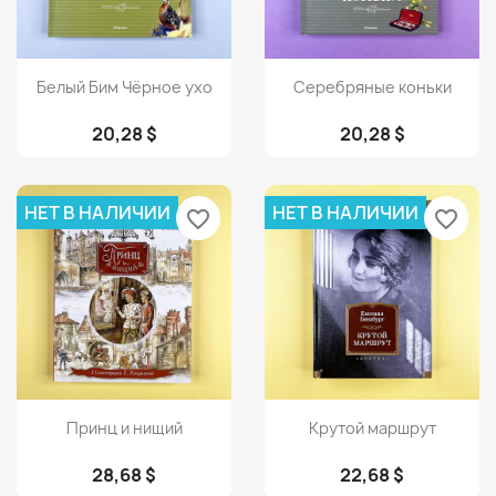
Просмотр
Просмотр


Белый Бим Чёрное ухо
Серебряные коньки
20,28 $
20,28 $
НЕТ В НАЛИЧИИ
НЕТ В НАЛИЧИИ
favorite_border
favorite_border
Просмотр
Просмотр


Принц и нищий
Крутой маршрут
28,68 $
22,68 $