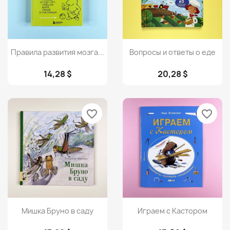
Просмотр
Просмотр


Правила развития мозга...
Вопросы и ответы о еде
14,28 $
20,28 $
favorite_border
favorite_border
Просмотр
Просмотр


Мишка Бруно в саду
Играем с Кастором