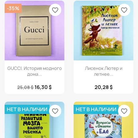
-35%
favorite_border
favorite_border
Просмотр
Просмотр


GUCCI. История модного
Лисенок Лютер и
дома...
летнее...
16,30 $
20,28 $
25,08 $
НЕТ В НАЛИЧИИ
НЕТ В НАЛИЧИИ
favorite_border
favorite_border