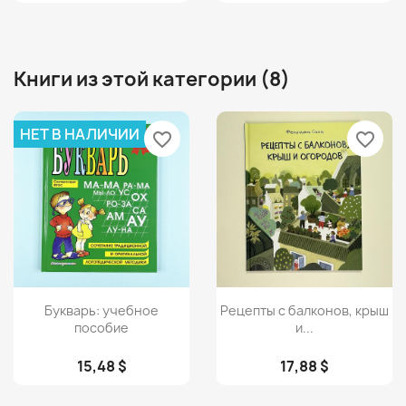
Книги из этой категории (8)
НЕТ В НАЛИЧИИ
favorite_border
favorite_border
Просмотр
Просмотр


Букварь: учебное
Рецепты с балконов, крыш
пособие
и...
15,48 $
17,88 $