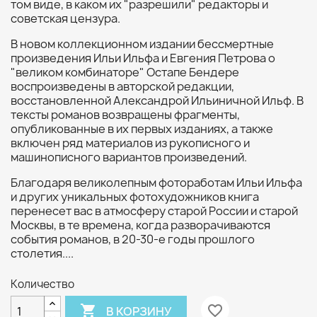
том виде, в каком их "разрешили" редакторы и
советская цензура.
В новом коллекционном издании бессмертные
произведения Ильи Ильфа и Евгения Петрова о
"великом комбинаторе" Остапе Бендере
воспроизведены в авторской редакции,
восстановленной Александрой Ильиничной Ильф. В
тексты романов возвращены фрагменты,
опубликованные в их первых изданиях, а также
включен ряд материалов из рукописного и
машинописного вариантов произведений.
Благодаря великолепным фотоработам Ильи Ильфа
и других уникальных фотохудожников книга
перенесет вас в атмосферу старой России и старой
Москвы, в те времена, когда разворачиваются
события романов, в 20-30-е годы прошлого
столетия....
Количество

favorite_border
В КОРЗИНУ