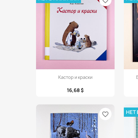
favorite_border
Просмотр

Кастор и краски
16,68 $
НЕТ
favorite_border