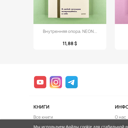
Просмотр

Внутренняя опора. NEON...
11,88 $
YouTube
Instagram
Telegram
КНИГИ
ИНФ
Все книги
О нас
Бестселлеры
Услов
Мы используем файлы cookie для стабильной 