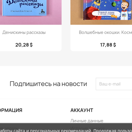
Просмотр
Просмотр


Денискины рассказы
Волшебные окошки. Кос
20,28 $
17,88 $
Подпишитесь на новости
ОРМАЦИЯ
АККАУНТ
Личные данные
ия оплаты
История заказов
работы сайта и персональных рекомендаций. Продолжая пользо