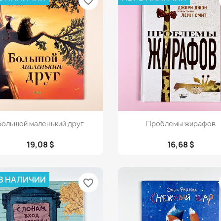
favorite_border
Просмотр
Просмотр


Большой маленький друг
Проблемы жирафов
19,08 $
16,68 $
 В НАЛИЧИИ
favorite_border