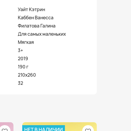
Уайт Кэтрин
Каббен Ванесса
Филатова Галина
Для самых маленьких
Мягкая
3+
2019
190 г
210х260
32
НЕТ В НАЛИЧИИ