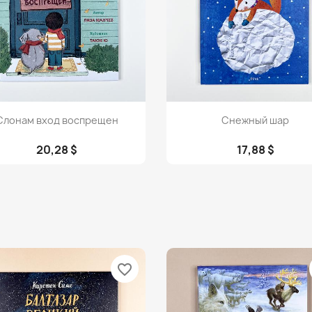
Просмотр
Просмотр


Слонам вход воспрещен
Снежный шар
20,28 $
17,88 $
favorite_border