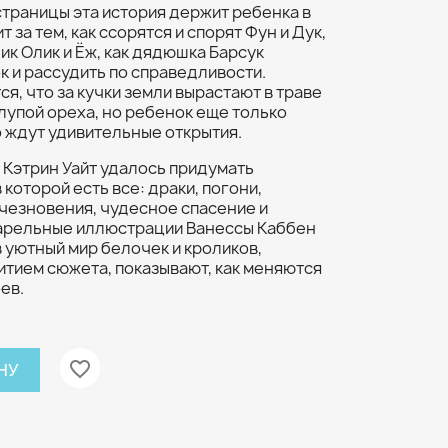
страницы эта история держит ребенка в
за тем, как ссорятся и спорят Фун и Дук,
ик Олик и Ёж, как дядюшка Барсук
к и рассудить по справедливости.
я, что за кучки земли вырастают в траве
рлупой ореха, но ребенок еще только
о ждут удивительные открытия.
 Кэтрин Уайт удалось придумать
которой есть все: драки, погони,
чезновения, чудесное спасение и
арельные иллюстрации Ванессы Каббен
 уютный мир белочек и кроликов,
итием сюжета, показывают, как меняются
ев.
favorite_border
НУ