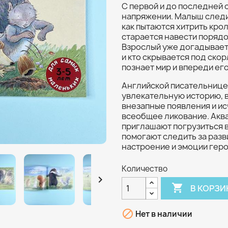
С первой и до последней 
напряжении. Малыш следит 
как пытаются хитрить крол
старается навести порядо
Взрослый уже догадываетс
и кто скрывается под ско
познает мир и впереди ег
Английской писательнице
увлекательную историю, в 
внезапные появления и ис
всеобщее ликование. Акв
приглашают погрузиться в
помогают следить за разв
настроение и эмоции геро
Количество


В КОРЗИ

Нет в наличии