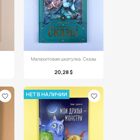
Просмотр

Малахитовая шкатулка. Сказы
20,28 $
НЕТ В НАЛИЧИИ
favorite_border
favorite_border