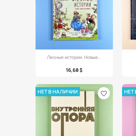
Просмотр

Лесные истории. Новые...
16,68 $
НЕТ В НАЛИЧИИ
НЕТ
favorite_border