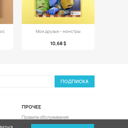
Просмотр

мос
Мои друзья – монстры
10,68 $
ПРОЧЕЕ
Правила обслуживания
Политика конфиденциальности
ваться