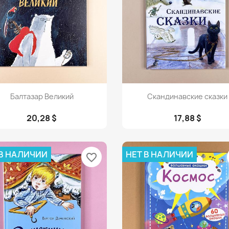
Просмотр
Просмотр


Балтазар Великий
Скандинавские сказки
20,28 $
17,88 $
 В НАЛИЧИИ
НЕТ В НАЛИЧИИ
favorite_border