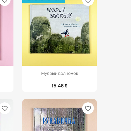
favorite_border
favorite_border
Просмотр

Мудрый волчонок
15,48 $
favorite_border
favorite_border