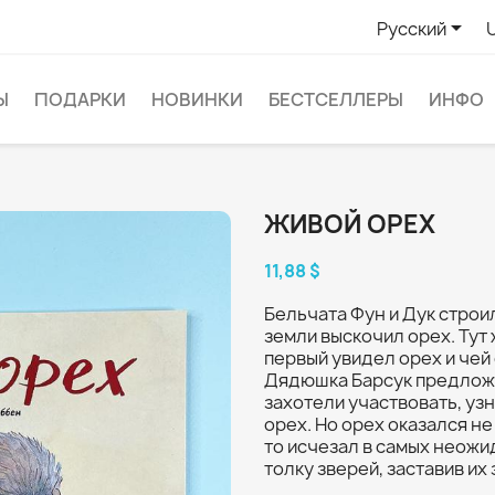

Русский
Ы
ПОДАРКИ
НОВИНКИ
БЕСТСЕЛЛЕРЫ
ИНФО
ЖИВОЙ ОРЕХ
11,88 $
Бельчата Фун и Дук строи
земли выскочил орех. Тут
первый увидел орех и чей
Дядюшка Барсук предложи
захотели участвовать, уз
орех. Но орех оказался не
то исчезал в самых неожи
толку зверей, заставив их 