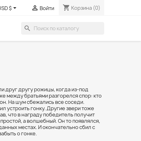
shopping_cart


Корзина
(0)
USD $
Войти
search
ли друг другу рожицы, когда из-под
 же между братьями разгорелся спор: кто
 он. На шум сбежались все соседи.
л устроить гонку. Другие звери тоже
нав, что в награду победитель получит
 простой, а волшебный. Он то появлялся,
данных местах. И окончательно сбил с
забыть о гонке.