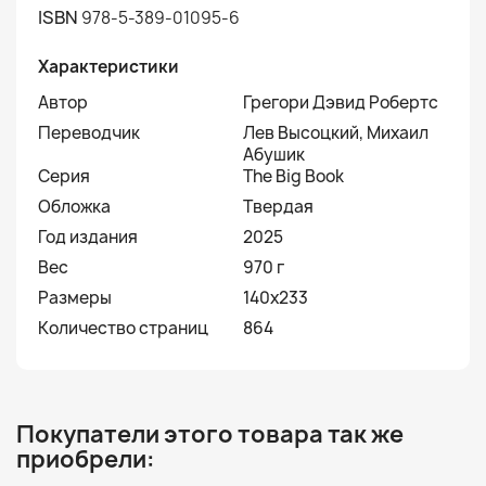
ISBN
978-5-389-01095-6
Характеристики
Автор
Грегори Дэвид Робертс
Переводчик
Лев Высоцкий, Михаил
Абушик
Серия
The Big Book
Обложка
Твердая
Год издания
2025
Вес
970 г
Размеры
140х233
Количество страниц
864
Покупатели этого товара так же
приобрели: