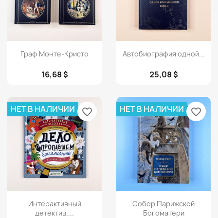
Просмотр
Просмотр


Граф Монте-Кристо
Автобиография одной...
16,68 $
25,08 $
НЕТ В НАЛИЧИИ
НЕТ В НАЛИЧИИ
favorite_border
favorite_border
Просмотр
Просмотр


Интерактивный
Собор Парижской
детектив....
Богоматери