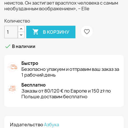
неистов. Он застигает врасплох человека с самым
необузданным воображением», – Elle
Количество

favorite_border
В КОРЗИНУ

В наличии
Быстро
Безопасно упакуем и отправим ваш заказ за
1 рабочий день
Бесплатно
Заказы от 80/120 € по Европе и 150 zł по
Польше доставим бесплатно
Издательство
Азбука