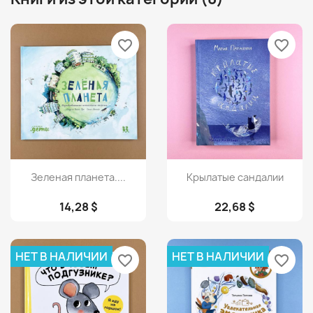
favorite_border
favorite_border
Просмотр
Просмотр


Зеленая планета....
Крылатые сандалии
14,28 $
22,68 $
НЕТ В НАЛИЧИИ
НЕТ В НАЛИЧИИ
favorite_border
favorite_border