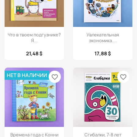
Просмотр
Просмотр


Что в твоем подгузнике?
Увлекательная
Я...
экономика....
21,48 $
17,88 $
НЕТ В НАЛИЧИИ
favorite_border
favorite_border
Просмотр
Просмотр


Времена года с Конни
Сгибалки, 7-8 лет