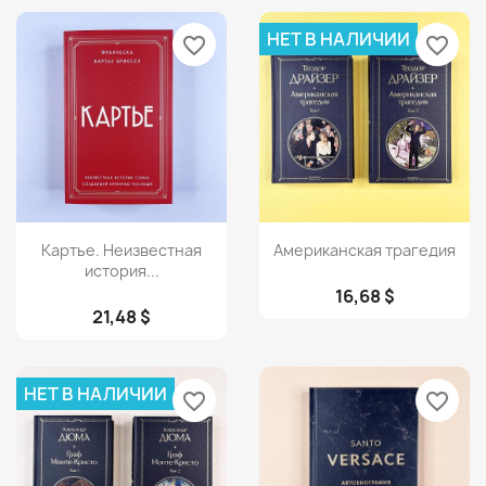
НЕТ В НАЛИЧИИ
favorite_border
favorite_border
Просмотр
Просмотр


Картье. Неизвестная
Американская трагедия
история...
16,68 $
21,48 $
НЕТ В НАЛИЧИИ
favorite_border
favorite_border