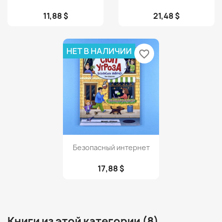
11,88 $
21,48 $
НЕТ В НАЛИЧИИ
favorite_border
Просмотр

Безопасный интернет
17,88 $
Книги из этой категории (8)