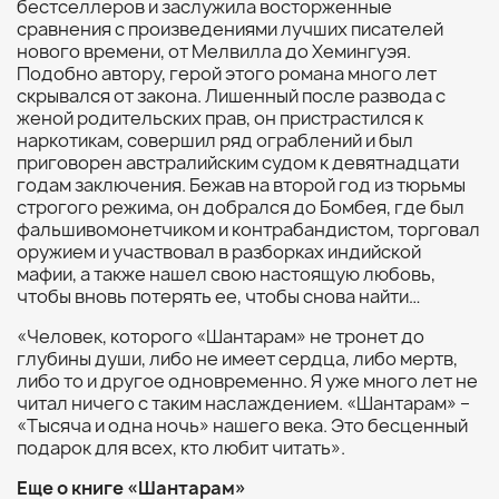
бестселлеров и заслужила восторженные
сравнения с произведениями лучших писателей
нового времени, от Мелвилла до Хемингуэя.
Подобно автору, герой этого романа много лет
скрывался от закона. Лишенный после развода с
женой родительских прав, он пристрастился к
наркотикам, совершил ряд ограблений и был
приговорен австралийским судом к девятнадцати
годам заключения. Бежав на второй год из тюрьмы
строгого режима, он добрался до Бомбея, где был
фальшивомонетчиком и контрабандистом, торговал
оружием и участвовал в разборках индийской
мафии, а также нашел свою настоящую любовь,
чтобы вновь потерять ее, чтобы снова найти…
«Человек, которого «Шантарам» не тронет до
глубины души, либо не имеет сердца, либо мертв,
либо то и другое одновременно. Я уже много лет не
читал ничего с таким наслаждением. «Шантарам» –
«Тысяча и одна ночь» нашего века. Это бесценный
подарок для всех, кто любит читать».
Еще о книге «Шантарам»