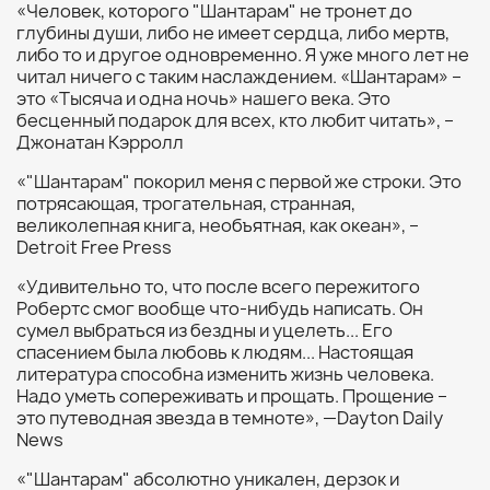
«Человек, которого "Шантарам" не тронет до
глубины души, либо не имеет сердца, либо мертв,
либо то и другое одновременно. Я уже много лет не
читал ничего с таким наслаждением. «Шантарам» –
это «Тысяча и одна ночь» нашего века. Это
бесценный подарок для всех, кто любит читать», –
Джонатан Кэрролл
«"Шантарам" покорил меня с первой же строки. Это
потрясающая, трогательная, странная,
великолепная книга, необъятная, как океан», –
Detroit Free Press
«Удивительно то, что после всего пережитого
Робертс смог вообще что-нибудь написать. Он
сумел выбраться из бездны и уцелеть... Его
спасением была любовь к людям... Настоящая
литература способна изменить жизнь человека.
Надо уметь сопереживать и прощать. Прощение –
это путеводная звезда в темноте», —Dayton Daily
News
«"Шантарам" абсолютно уникален, дерзок и