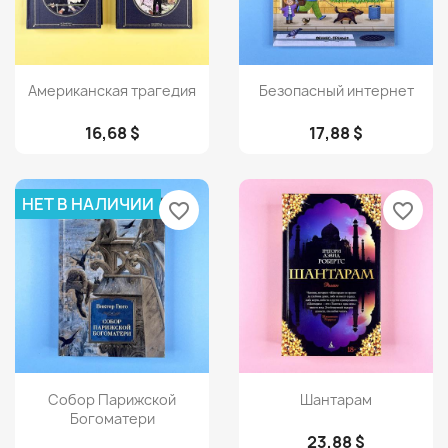
Просмотр
Просмотр


Американская трагедия
Безопасный интернет
16,68 $
17,88 $
НЕТ В НАЛИЧИИ
favorite_border
favorite_border
Просмотр
Просмотр


Собор Парижской
Шантарам
Богоматери
23,88 $