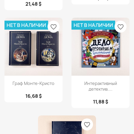
21,48 $
НЕТ В НАЛИЧИИ
НЕТ В НАЛИЧИИ
favorite_border
favorite_border
Просмотр
Просмотр


Граф Монте-Кристо
Интерактивный
детектив....
16,68 $
11,88 $
favorite_border