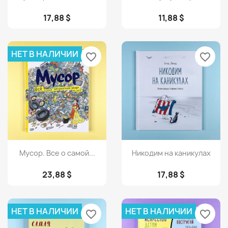
17,88 $
11,88 $
НЕТ В НАЛИЧИИ
favorite_border
favorite_border
Просмотр
Просмотр


Мусор. Все о самой...
Никодим на каникулах
23,88 $
17,88 $
НЕТ В НАЛИЧИИ
НЕТ В НАЛИЧИИ
favorite_border
favorite_border