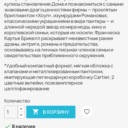
кулисы становления Дома и познакомиться с самыми
знаковыми драгоценностями фирмы — проклятым
бриллиантом «Хоуп», изумрудами Романовых,
классическими украшениями в виде пантеры — и
длинной чередой звезд из мира моды, кино и
королевской семьи, которые их носили. Франческа
Картье Брикелл раскрывает неизвестные ранее
драмы, интриги, романы и предательства,
основываясь на личных письмах членов семьи и
свидетельствах приближенного окружения.
*Удобный компактный формат, мягкая обложка с
клапанами и металлизированным пантоном,
имитирующая легендарную коробочку Cartier, 2
цветные вклейки, поэкземплярное
целлофанирование
Количество

favorite_border
В КОРЗИНУ

В наличии