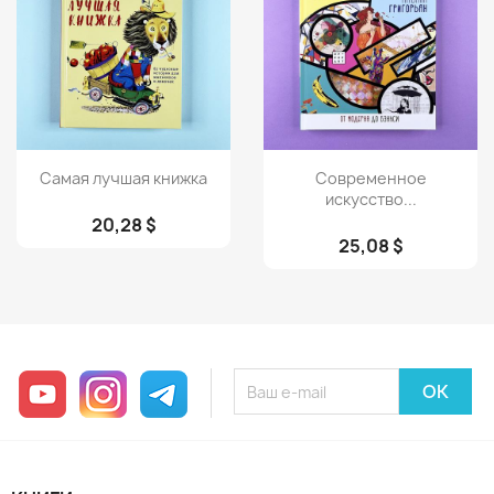
Просмотр
Просмотр


Самая лучшая книжка
Современное
искусство...
20,28 $
25,08 $
YouTube
Instagram
Telegram