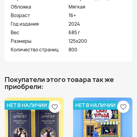
Обложка
Мягкая
Возраст
16+
Год издания
2024
Вес
685 г
Размеры
125x200
Количество страниц
800
Покупатели этого товара так же
приобрели:
НЕТ В НАЛИЧИИ
НЕТ В НАЛИЧИИ
favorite_border
favorite_border