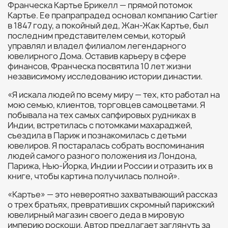
Франческа Картье Брикелл — прямой потомок
Картье. Ее прапрапрадед основал компанию Cartier
в 1847 году, а покойный дед, Жан-Жак Картье, был
последним представителем семьи, который
управлял и владел филиалом легендарного
ювелирного Дома. Оставив карьеру в сфере
финансов, Франческа посвятила 10 лет жизни
независимому исследованию истории династии.
«Я искала людей по всему миру — тех, кто работал на
мою семью, клиентов, торговцев самоцветами. Я
побывала на тех самых сапфировых рудниках в
Индии, встретилась с потомками махараджей,
съездила в Париж и познакомилась с детьми
ювелиров. Я постаралась собрать воспоминания
людей самого разного положения из Лондона,
Парижа, Нью-Йорка, Индии и России и отразить их в
книге, чтобы картина получилась полной».
«Картье» — это невероятно захватывающий рассказ
о трех братьях, превративших скромный парижский
ювелирный магазин своего деда в мировую
империю роскоши. Автор предлагает заглянуть за