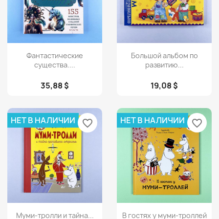
Просмотр
Просмотр


Фантастические
Большой альбом по
существа....
развитию...
35,88 $
19,08 $
НЕТ В НАЛИЧИИ
НЕТ В НАЛИЧИИ
favorite_border
favorite_border
Просмотр
Просмотр


Муми-тролли и тайна...
В гостях у муми-троллей