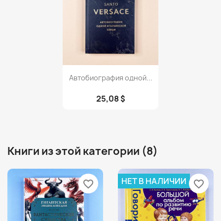
Просмотр

Автобиография одной...
25,08 $
Книги из этой категории (8)
НЕТ В НАЛИЧИИ
favorite_border
favorite_border