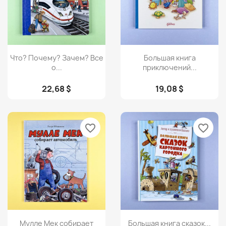
Просмотр
Просмотр


Что? Почему? Зачем? Все
Большая книга
о...
приключений...
22,68 $
19,08 $
favorite_border
favorite_border
Просмотр
Просмотр


Мулле Мек собирает
Большая книга сказок...