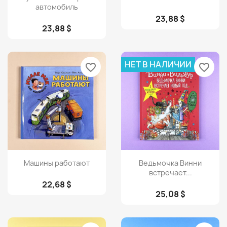
автомобиль
23,88 $
23,88 $
НЕТ В НАЛИЧИИ
favorite_border
favorite_border
Просмотр
Просмотр


Машины работают
Ведьмочка Винни
встречает...
22,68 $
25,08 $