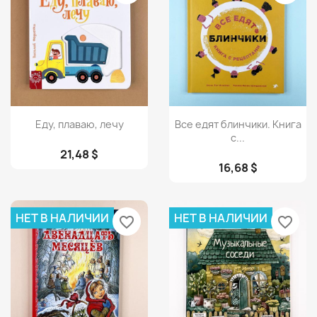
Просмотр
Просмотр


Еду, плаваю, лечу
Все едят блинчики. Книга
с...
21,48 $
16,68 $
НЕТ В НАЛИЧИИ
НЕТ В НАЛИЧИИ
favorite_border
favorite_border