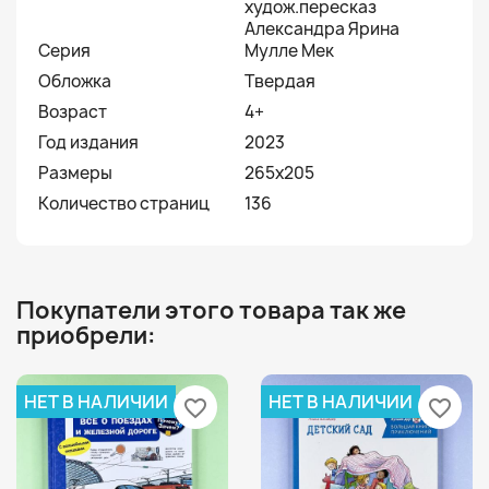
худож.пересказ
Александра Ярина
Серия
Мулле Мек
Обложка
Твердая
Возраст
4+
Год издания
2023
Размеры
265х205
Количество страниц
136
Покупатели этого товара так же
приобрели:
НЕТ В НАЛИЧИИ
НЕТ В НАЛИЧИИ
favorite_border
favorite_border