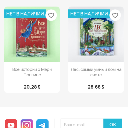
НЕТ В НАЛИЧИИ
НЕТ В НАЛИЧИИ
favorite_border
favorite_border
Просмотр
Просмотр


Все истории о Мэри
Лес: самый умный дом на
Поппинс
свете
20,28 $
28,68 $
YouTube
Instagram
Telegram