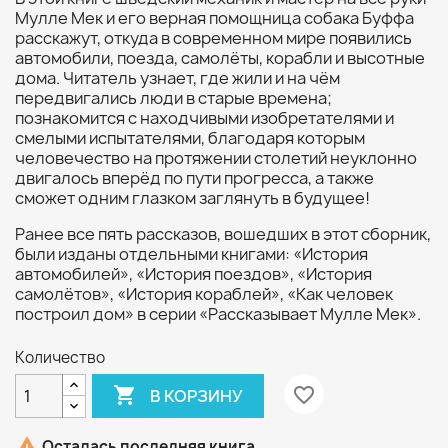
Мулле Мек и его верная помощница собака Буффа
расскажут, откуда в современном мире появились
автомобили, поезда, самолёты, корабли и высотные
дома. Читатель узнает, где жили и на чём
передвигались люди в старые времена;
познакомится с находчивыми изобретателями и
смелыми испытателями, благодаря которым
человечество на протяжении столетий неуклонно
двигалось вперёд по пути прогресса, а также
сможет одним глазком заглянуть в будущее!
Ранее все пять рассказов, вошедших в этот сборник,
были изданы отдельными книгами: «История
автомобилей», «История поездов», «История
самолётов», «История кораблей», «Как человек
построил дом» в серии «Рассказывает Мулле Мек».
Количество

favorite_border
В КОРЗИНУ

Осталась последняя книга