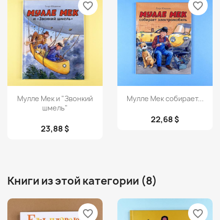
favorite_border
favorite_border
Просмотр
Просмотр


Мулле Мек и "Звонкий
Мулле Мек собирает...
шмель"
22,68 $
23,88 $
Книги из этой категории (8)
favorite_border
favorite_border