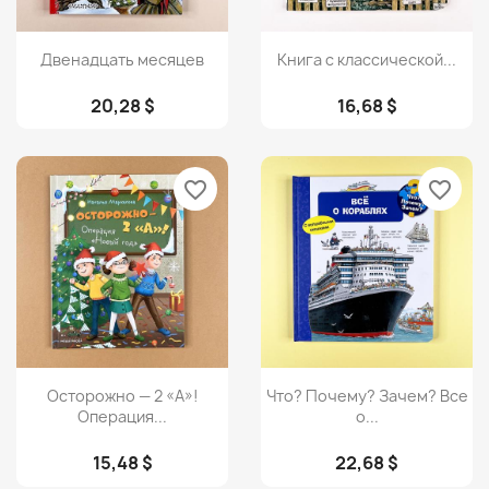
Просмотр
Просмотр


Двенадцать месяцев
Книга с классической...
20,28 $
16,68 $
favorite_border
favorite_border
Просмотр
Просмотр


Осторожно — 2 «А»!
Что? Почему? Зачем? Все
Операция...
о...
15,48 $
22,68 $