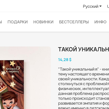

Русский
Ы
ПОДАРКИ
НОВИНКИ
БЕСТСЕЛЛЕРЫ
ИНФО
ТАКОЙ УНИКАЛЬН
14,28 $
"Такой уникальный я" - кн
тему настоящего времени,
своей уникальности. Кажд
столкнуться с проблемой 
физических, интеллектуал
данная проблема распрост
только происходит стано
развивается эмпатия и ф
важно именно в детском в