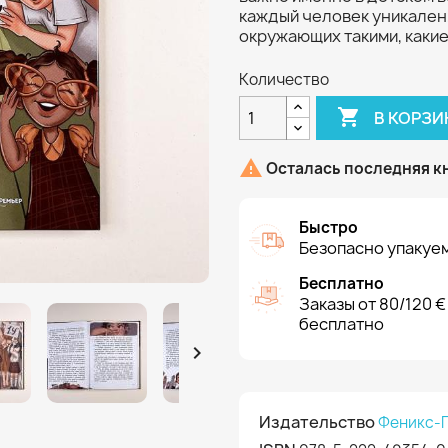
каждый человек уникален,
окружающих такими, какие
Количество

В КОРЗИ

Осталась последняя к
Быстро
Безопасно упакуем
Бесплатно
Заказы от 80/120 €
бесплатно

Издательство
Феникс-