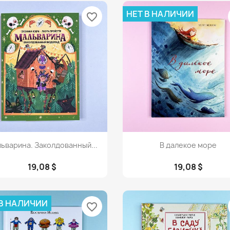
НЕТ В НАЛИЧИИ
favorite_border
Просмотр
Просмотр


ьварина. Заколдованный...
В далекое море
19,08 $
19,08 $
 В НАЛИЧИИ
favorite_border