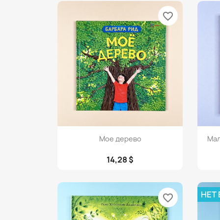
favorite_border
Просмотр

Мое дерево
Мал
14,28 $
НЕТ
favorite_border