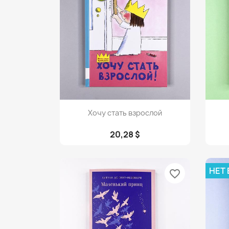
Просмотр

Хочу стать взрослой
20,28 $
НЕТ
favorite_border