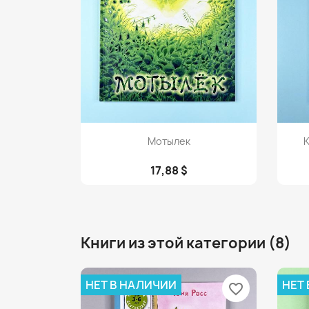
Просмотр

Мотылек
К
17,88 $
Книги из этой категории (8)
НЕТ В НАЛИЧИИ
НЕТ
favorite_border