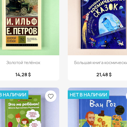
Просмотр
Просмотр


Золотой телёнок
Большая книга космически
14,28 $
21,48 $
 В НАЛИЧИИ
НЕТ В НАЛИЧИИ
favorite_border