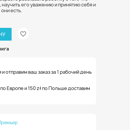
 научить его уважению и принятию себя и
 они есть.
favorite_border
НУ
нига
 и отправим ваш заказ за 1 рабочий день
 по Европе и 150 zł по Польше доставим
Премьер