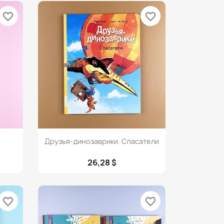
favorite_border
favorite_border
Просмотр

Друзья-динозаврики. Спасатели
26,28 $
favorite_border
favorite_border