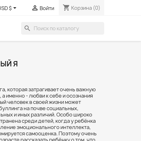
shopping_cart


Корзина
(0)
USD $
Войти
search
ЫЙ Я
ига, которая затрагивает очень важную
 а именно - любви к себе и осознания
ый человек в своей жизни может
буллинга на почве социальных,
ьных и иных различий. Особо широко
ранена среди детей, когда у ребёнка
вление эмоционального интеллекта,
ормируется самооценка. Поэтому очень
озрасте рассказать ребёнку о том, что