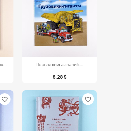
Просмотр

х...
Первая книга знаний....
8,28 $
favorite_border
favorite_border