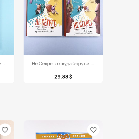
Просмотр

...
Не Секрет: откуда берутся...
29,88 $
favorite_border
favorite_border