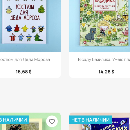
Просмотр
Просмотр


остюм для Деда Мороза
В саду Базилика. Умеют ли
16,68 $
14,28 $
 В НАЛИЧИИ
НЕТ В НАЛИЧИИ
favorite_border