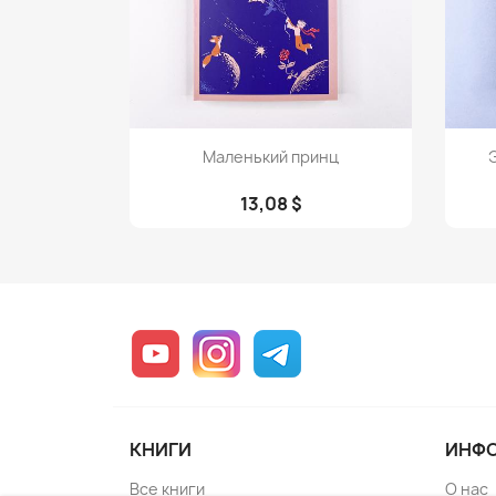
Просмотр

Маленький принц
13,08 $
YouTube
Instagram
Telegram
КНИГИ
ИНФ
Все книги
О нас