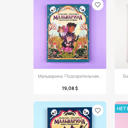
favorite_border
Просмотр

Мальварина. Подозрительная...
Бо
19,08 $
НЕТ
favorite_border