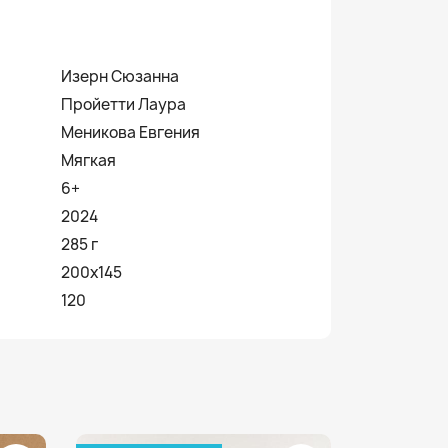
Изерн Сюзанна
Пройетти Лаура
Меникова Евгения
Мягкая
6+
2024
285 г
200х145
120