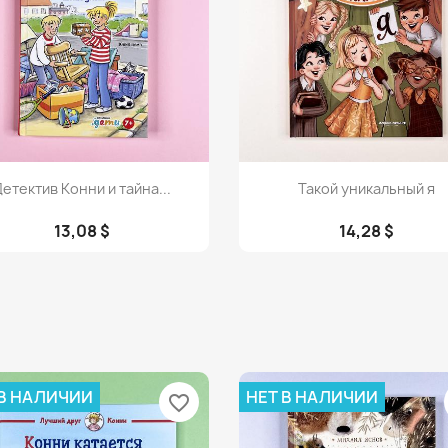
Просмотр
Просмотр


етектив Конни и тайна...
Такой уникальный я
13,08 $
14,28 $
 В НАЛИЧИИ
НЕТ В НАЛИЧИИ
favorite_border