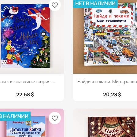
НЕТ В НАЛИЧИИ
favorite_border
Просмотр
Просмотр


льшая сказочная серия....
Найди и покажи. Мир транс
22,68 $
20,28 $
 В НАЛИЧИИ
favorite_border