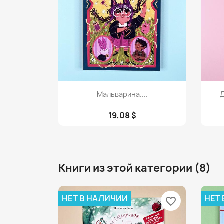
Просмотр

Мальварина....
Д
19,08 $
Книги из этой категории (8)
НЕТ В НАЛИЧИИ
НЕТ
favorite_border