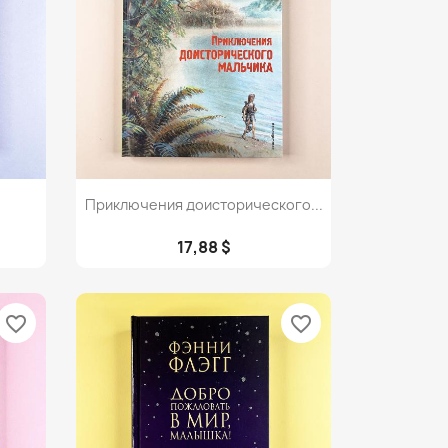
Просмотр

Приключения доисторического...
17,88 $
favorite_border
favorite_border