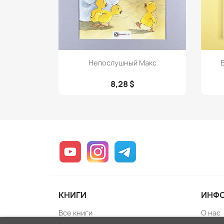
Просмотр

Непослушный Макс
8,28 $
YouTube
Instagram
Telegram
КНИГИ
ИНФ
Все книги
О нас