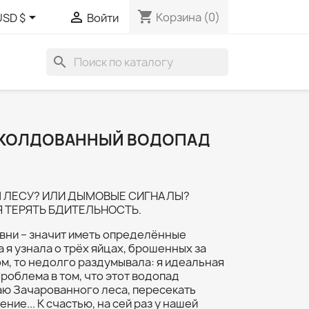
shopping_cart


Корзина
(0)
USD $
Войти
search
АКОЛДОВАННЫЙ ВОДОПАД
 ЛЕСУ? ИЛИ ДЫМОВЫЕ СИГНАЛЫ?
 ТЕРЯТЬ БДИТЕЛЬНОСТЬ.
вни – значит иметь определённые
а я узнала о трёх яйцах, брошенных за
, то недолго раздумывала: я идеальная
Проблема в том, что этот водопад
раю Зачарованного леса, пересекать
ние... К счастью, на сей раз у нашей