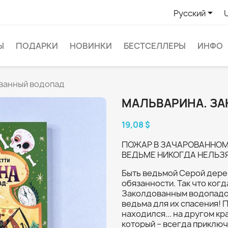

Русский
Ы
ПОДАРКИ
НОВИНКИ
БЕСТСЕЛЛЕРЫ
ИНФО
ванный водопад
МАЛЬВАРИНА. З
19,08 $
ПОЖАР В ЗАЧАРОВАННОМ
ВЕДЬМЕ НИКОГДА НЕЛЬЗЯ
Быть ведьмой Серой дере
обязанности. Так что когд
Заколдованным водопадом
ведьма для их спасения! 
находился... на другом к
который – всегда приключе