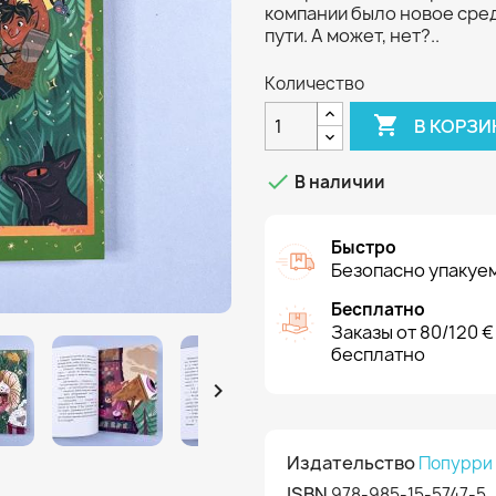
компании было новое сре
пути. А может, нет?..
Количество

В КОРЗИ

В наличии
Быстро
Безопасно упакуем
Бесплатно
Заказы от 80/120 €
бесплатно

Издательство
Попурри
ISBN
978-985-15-5747-5