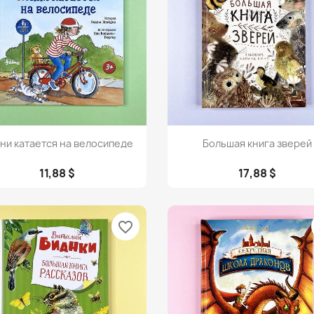
Просмотр
Просмотр


ни катается на велосипеде
Большая книга зверей
11,88 $
17,88 $
favorite_border