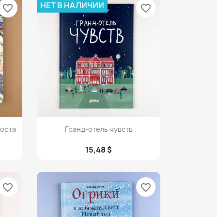
НЕТ В НАЛИЧИИ
favorite_border
favorite_border
Просмотр

порта
Гранд-отель чувств
15,48 $
favorite_border
favorite_border