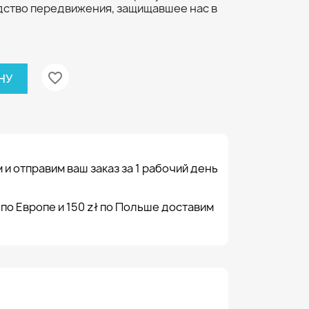
дство передвижения, защищавшее нас в
favorite_border
НУ
 и отправим ваш заказ за 1 рабочий день
 по Европе и 150 zł по Польше доставим