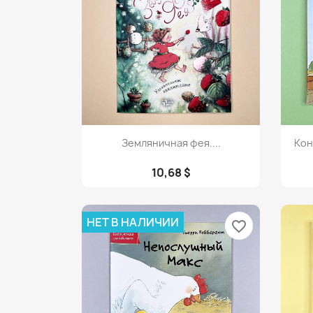
Просмотр

Земляничная фея....
Кон
10,68 $
НЕТ В НАЛИЧИИ
favorite_border