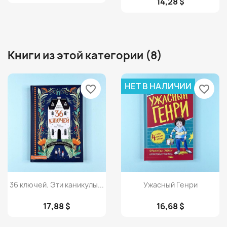
14,28 $
Книги из этой категории (8)
НЕТ В НАЛИЧИИ
favorite_border
favorite_border
Просмотр
Просмотр


36 ключей. Эти каникулы...
Ужасный Генри
17,88 $
16,68 $