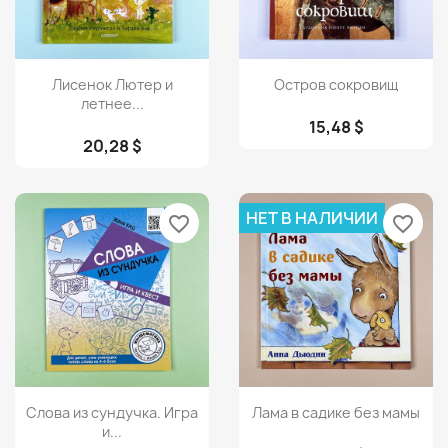
Просмотр
Просмотр


Лисенок Лютер и
Остров сокровищ
летнее...
15,48 $
20,28 $
НЕТ В НАЛИЧИИ
favorite_border
favorite_border
Просмотр
Просмотр


Слова из сундучка. Игра
Лама в садике без мамы
и...