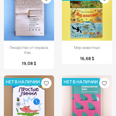
Просмотр
Просмотр


Лекарство от нервов.
Мир животных
Как...
16,68 $
19,08 $
НЕТ В НАЛИЧИИ
НЕТ В НАЛИЧИИ
favorite_border
favorite_border