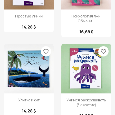
Просмотр
Просмотр


Простые линии
Психология лжи.
Обмани...
14,28 $
16,68 $
favorite_border
favorite_border
Просмотр
Просмотр


Улитка и кит
Учимся раскрашивать
(Чевостик)
14,28 $