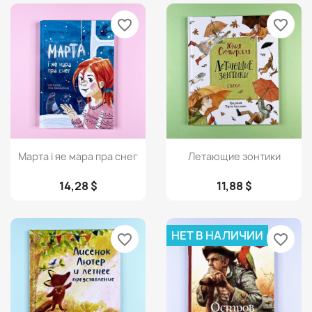
favorite_border
favorite_border
Просмотр
Просмотр


Марта і яе мара пра снег
Летающие зонтики
14,28 $
11,88 $
НЕТ В НАЛИЧИИ
favorite_border
favorite_border