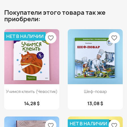
Покупатели этого товара так же
приобрели:
НЕТ В НАЛИЧИИ
favorite_border
favorite_border
Просмотр
Просмотр


Учимся клеить (Чевостик)
Шеф-повар
14,28 $
13,08 $
НЕТ В НАЛИЧИИ
favorite_border
favorite_border