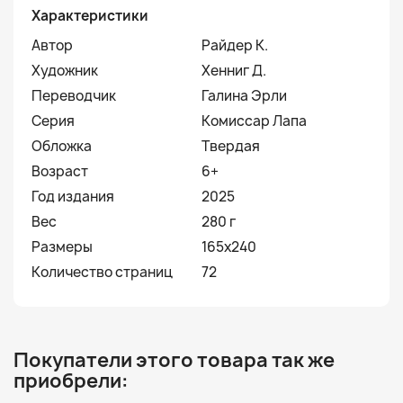
Характеристики
Автор
Райдер К.
Художник
Хенниг Д.
Переводчик
Галина Эрли
Серия
Комиссар Лапа
Обложка
Твердая
Возраст
6+
Год издания
2025
Вес
280 г
Размеры
165х240
Количество страниц
72
Покупатели этого товара так же
приобрели: