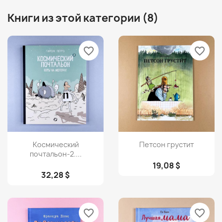
Книги из этой категории (8)
favorite_border
favorite_border
Просмотр
Просмотр


Космический
Петсон грустит
почтальон-2....
19,08 $
32,28 $
favorite_border
favorite_border