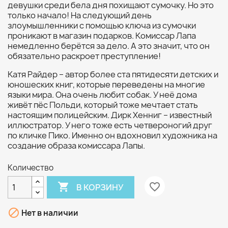
девушки среди бела дня похищают сумочку. Но это
только начало! На следующий день
злоумышленники с помощью ключа из сумочки
проникают в магазин подарков. Комиссар Лапа
немедленно берётся за дело. А это значит, что он
обязательно раскроет преступление!
Катя Райдер – автор более ста пятидесяти детских и
юношеских книг, которые переведены на многие
языки мира. Она очень любит собак. У неё дома
живёт пёс Польди, который тоже мечтает стать
настоящим полицейским. Дирк Хенниг – известный
иллюстратор. У него тоже есть четвероногий друг
по кличке Пико. Именно он вдохновил художника на
создание образа комиссара Лапы.
Количество

favorite_border
В КОРЗИНУ

Нет в наличии