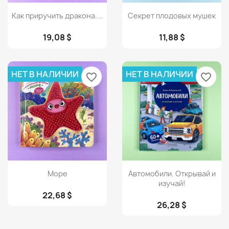
Просмотр
Просмотр


Как приручить дракона....
Секрет плодовых мушек
19,08 $
11,88 $
НЕТ В НАЛИЧИИ
НЕТ В НАЛИЧИИ
favorite_border
favorite_border
Просмотр
Просмотр


Море
Автомобили. Открывай и
изучай!
22,68 $
26,28 $