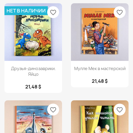
НЕТ В НАЛИЧИИ
favorite_border
favorite_border
Просмотр
Просмотр


Друзья-динозаврики.
Мулле Мек в мастерской
Яйцо
21,48 $
21,48 $
favorite_border
favorite_border