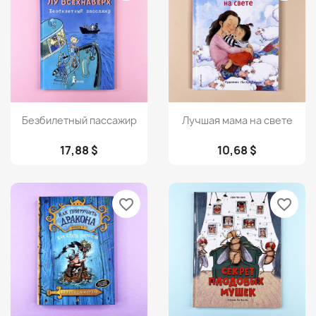
Просмотр
Просмотр


Безбилетный пассажир
Лучшая мама на свете
17,88 $
10,68 $
favorite_border
favorite_border