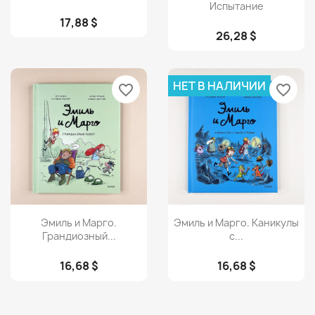
Испытание
17,88 $
26,28 $
НЕТ В НАЛИЧИИ
favorite_border
favorite_border
Просмотр
Просмотр


Эмиль и Марго.
Эмиль и Марго. Каникулы
Грандиозный...
с...
16,68 $
16,68 $