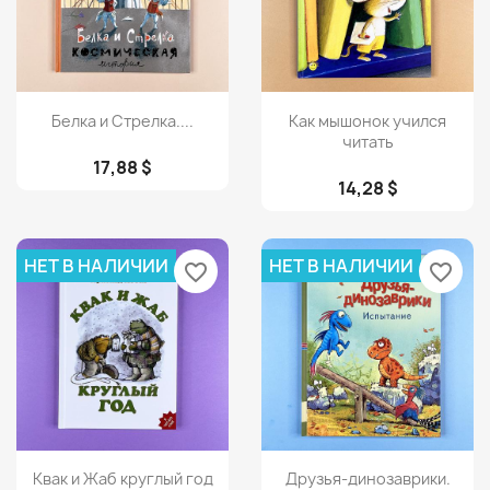
Просмотр
Просмотр


Белка и Стрелка....
Как мышонок учился
читать
17,88 $
14,28 $
НЕТ В НАЛИЧИИ
НЕТ В НАЛИЧИИ
favorite_border
favorite_border
Просмотр
Просмотр


Квак и Жаб круглый год
Друзья-динозаврики.