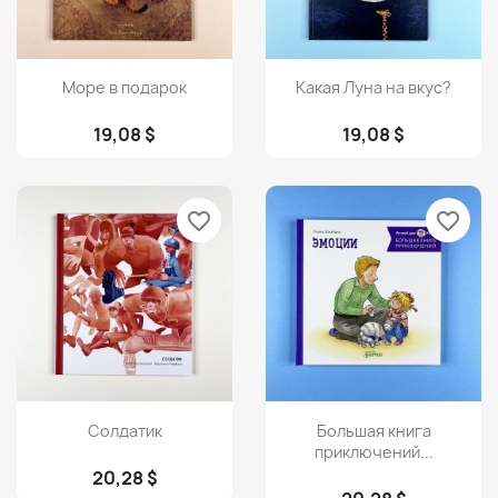
Просмотр
Просмотр


Море в подарок
Какая Луна на вкус?
19,08 $
19,08 $
favorite_border
favorite_border
Просмотр
Просмотр


Солдатик
Большая книга
приключений...
20,28 $