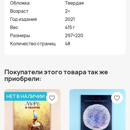
Обложка
Твердая
Возраст
2+
Год издания
2021
Вес
415 г
Размеры
297×220
Количество страниц
48
Покупатели этого товара так же
приобрели:
НЕТ В НАЛИЧИИ
favorite_border
favorite_border