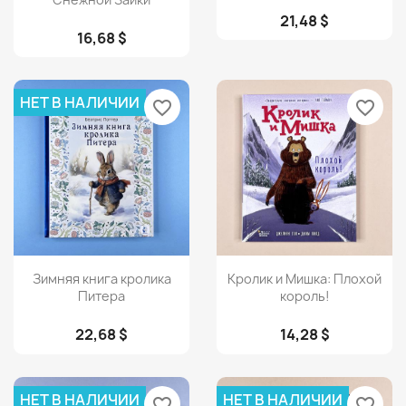
21,48 $
16,68 $
НЕТ В НАЛИЧИИ
favorite_border
favorite_border
Просмотр
Просмотр


Зимняя книга кролика
Кролик и Мишка: Плохой
Питера
король!
22,68 $
14,28 $
НЕТ В НАЛИЧИИ
НЕТ В НАЛИЧИИ
favorite_border
favorite_border