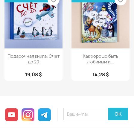
Просмотр
Просмотр


Подарочная книга. Счет
Как хорошо быть
до 20
любимым и...
19,08 $
14,28 $
YouTube
Instagram
Telegram