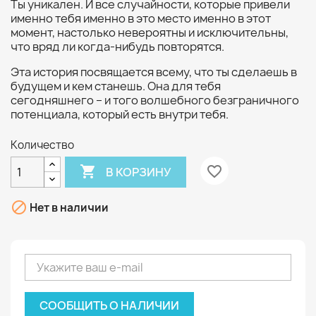
Ты уникален. И все случайности, которые привели
именно тебя именно в это место именно в этот
момент, настолько невероятны и исключительны,
что вряд ли когда-нибудь повторятся.
Эта история посвящается всему, что ты сделаешь в
будущем и кем станешь. Она для тебя
сегодняшнего – и того волшебного безграничного
потенциала, который есть внутри тебя.
Количество

favorite_border
В КОРЗИНУ

Нет в наличии
СООБЩИТЬ О НАЛИЧИИ