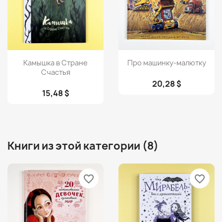
Просмотр
Просмотр


Камышка в Стране
Про машинку-малютку
Счастья
20,28 $
15,48 $
Книги из этой категории (8)
favorite_border
favorite_border