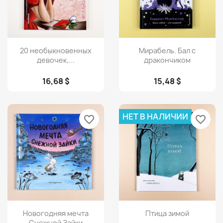
Просмотр
Просмотр


20 необыкновенных
Мирабель. Бал с
девочек,...
дракончиком
16,68 $
15,48 $
НЕТ В НАЛИЧИИ
favorite_border
favorite_border
Просмотр
Просмотр


Новогодняя мечта
Птица зимой
Снежной Зайки