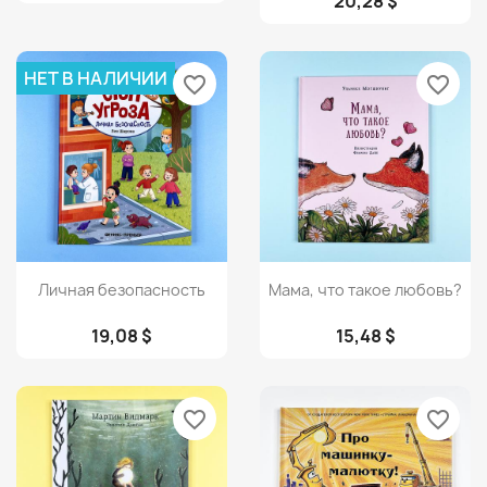
20,28 $
НЕТ В НАЛИЧИИ
favorite_border
favorite_border
Просмотр
Просмотр


Личная безопасность
Мама, что такое любовь?
19,08 $
15,48 $
favorite_border
favorite_border