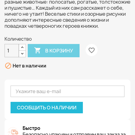
разные животные: полосатые, рогатые, толстокожие
и пушистые… Каждый из них сам расскажет о себе,
ничего не утаит! Веселые стихи и озорные рисунки
дополняют интересные сведения о жизни и
повадках четвероногих героев книжки.
Количество

favorite_border
В КОРЗИНУ

Нет в наличии
СООБЩИТЬ О НАЛИЧИИ
Быстро
Безопасно упакуем и отправим ваш заказ за