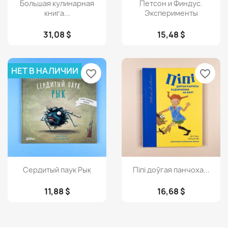
Просмотр
Просмотр


Большая кулинарная
Петсон и Финдус.
книга...
Эксперименты
31,08 $
15,48 $
НЕТ В НАЛИЧИИ
favorite_border
favorite_border
Просмотр
Просмотр


Сердитый паук Рык
Піпі доўгая панчоха...
11,88 $
16,68 $