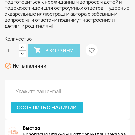
подготовиться к неожиданным вопросам детей и
подскажет идеи для остроумных ответов. Чудесные
акварельные иллюстрации автора с забавными
вопросами и ответами поднимут настроение и
детям, и родителям!
Количество

favorite_border
В КОРЗИНУ

Нет в наличии
СООБЩИТЬ О НАЛИЧИИ
Быстро
Безопасно упакуем и отправим ваш заказ за