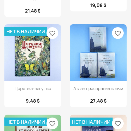
19,08 $
21,48 $
НЕТ В НАЛИЧИИ
favorite_border
favorite_border
Просмотр
Просмотр


Царевна-лягушка
Атлант расправил плечи
9,48 $
27,48 $
НЕТ В НАЛИЧИИ
НЕТ В НАЛИЧИИ
favorite_border
favorite_border