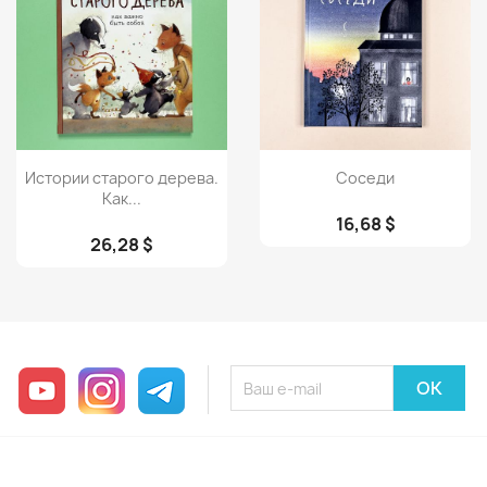
Просмотр
Просмотр


Истории старого дерева.
Соседи
Как...
16,68 $
26,28 $
YouTube
Instagram
Telegram