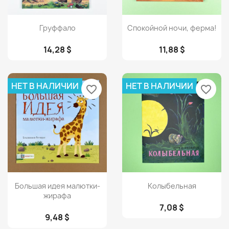
Просмотр
Просмотр


Груффало
Спокойной ночи, ферма!
14,28 $
11,88 $
НЕТ В НАЛИЧИИ
НЕТ В НАЛИЧИИ
favorite_border
favorite_border
Просмотр
Просмотр


Большая идея малютки-
Колыбельная
жирафа
7,08 $
9,48 $