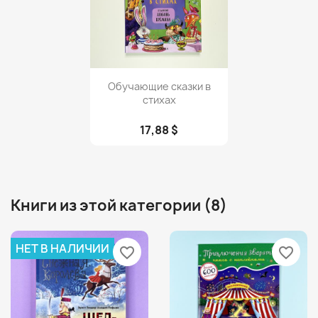
Просмотр

Обучающие сказки в
стихах
17,88 $
Книги из этой категории (8)
НЕТ В НАЛИЧИИ
favorite_border
favorite_border