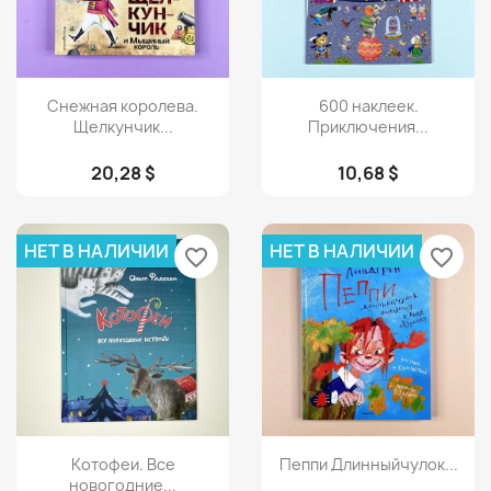
Просмотр
Просмотр


Снежная королева.
600 наклеек.
Щелкунчик...
Приключения...
20,28 $
10,68 $
НЕТ В НАЛИЧИИ
НЕТ В НАЛИЧИИ
favorite_border
favorite_border
Просмотр
Просмотр


Котофеи. Все
Пеппи Длинныйчулок...
новогодние...