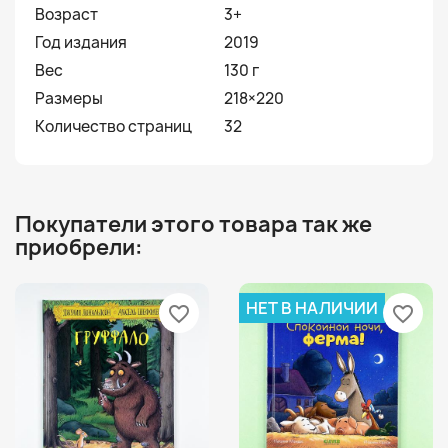
Возраст
3+
Год издания
2019
Вес
130 г
Размеры
218×220
Количество страниц
32
Покупатели этого товара так же
приобрели:
НЕТ В НАЛИЧИИ
favorite_border
favorite_border