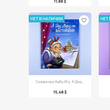
11,88 $
НЕТ В НАЛИЧИИ
НЕТ
favorite_border
Просмотр

Сказка про Бабу Ягу. А Дед...
15,48 $