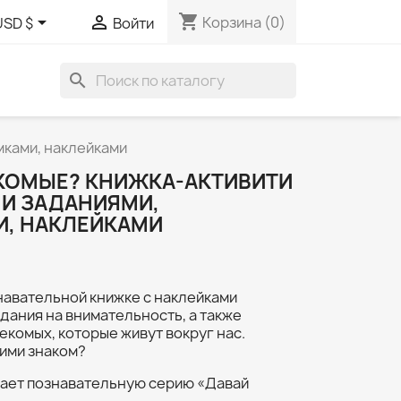
shopping_cart


Корзина
(0)
USD $
Войти
search
мками, наклейками
КОМЫЕ? КНИЖКА-АКТИВИТИ
И ЗАДАНИЯМИ,
, НАКЛЕЙКАМИ
навательной книжке с наклейками
дания на внимательность, а также
екомых, которые живут вокруг нас.
ними знаком?
ает познавательную серию «Давай