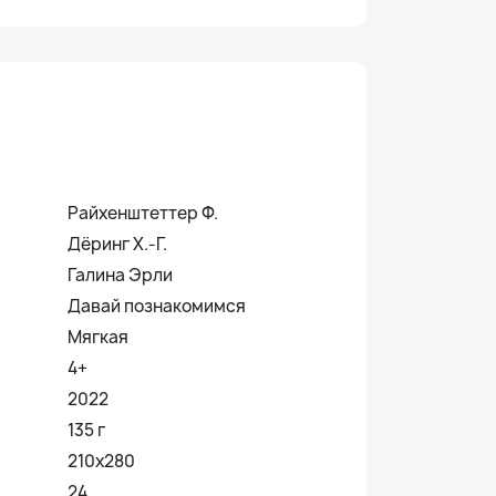
Райхенштеттер Ф.
Дёринг Х.-Г.
Галина Эрли
Давай познакомимся
Мягкая
4+
2022
135 г
210х280
24