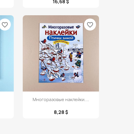
16,68 $
favorite_border
favorite_border
Просмотр

Многоразовые наклейки....
8,28 $