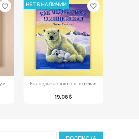
НЕТ В НАЛИЧИИ
favorite_border
favorite_border
Просмотр

и...
Как медвежонок солнце искал
19,08 $