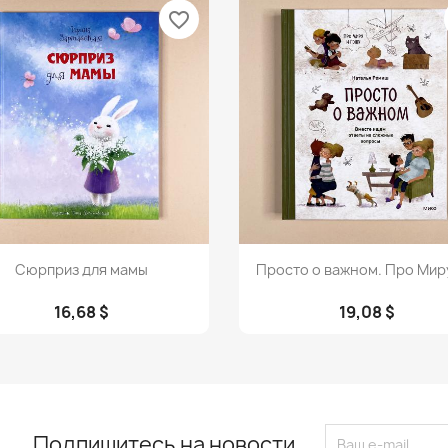
favorite_border
Просмотр
Просмотр


Сюрприз для мамы
Просто о важном. Про Миру 
16,68 $
19,08 $
Подпишитесь на новости