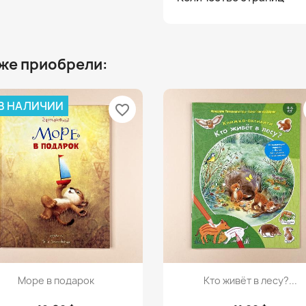
 же приобрели:
 В НАЛИЧИИ
favorite_border
Просмотр
Просмотр


Море в подарок
Кто живёт в лесу?...