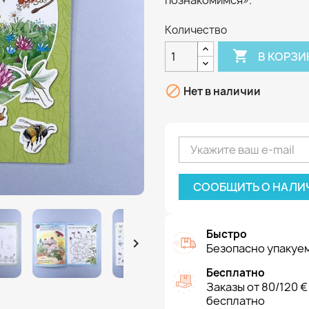
познакомимся».
Количество

В КОРЗИ

Нет в наличии
СООБЩИТЬ О НАЛИ
Быстро

Безопасно упакуем
Бесплатно
Заказы от 80/120 €
бесплатно