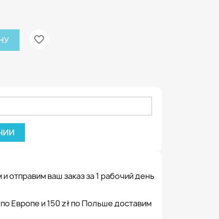
favorite_border
НУ
ЧИИ
 и отправим ваш заказ за 1 рабочий день
 по Европе и 150 zł по Польше доставим