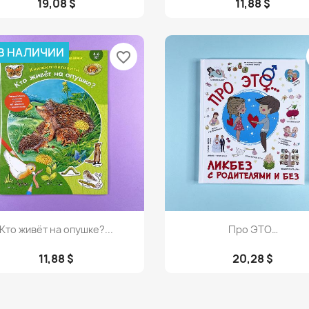
19,08 $
11,88 $
 В НАЛИЧИИ
favorite_border
Просмотр
Просмотр


Кто живёт на опушке?...
Про ЭТО…
11,88 $
20,28 $