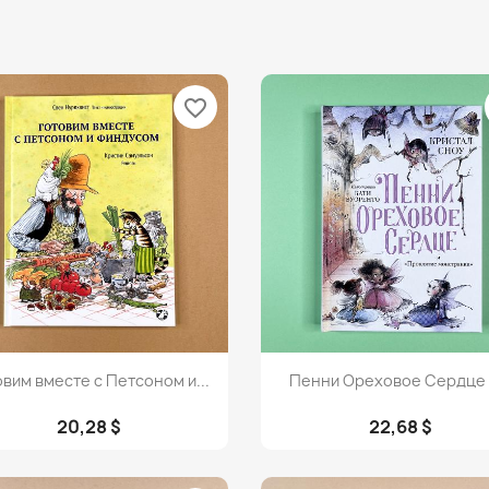
favorite_border
Просмотр
Просмотр


овим вместе с Петсоном и...
Пенни Ореховое Сердце и
20,28 $
22,68 $