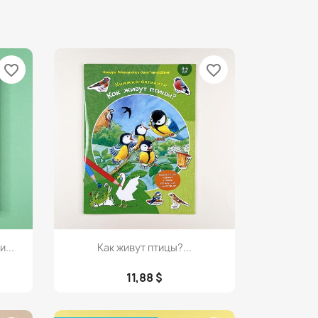
favorite_border
favorite_border
Просмотр

...
Как живут птицы?...
11,88 $