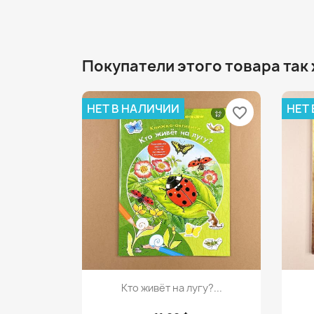
Покупатели этого товара так
НЕТ В НАЛИЧИИ
НЕТ
favorite_border
Просмотр

Кто живёт на лугу?...