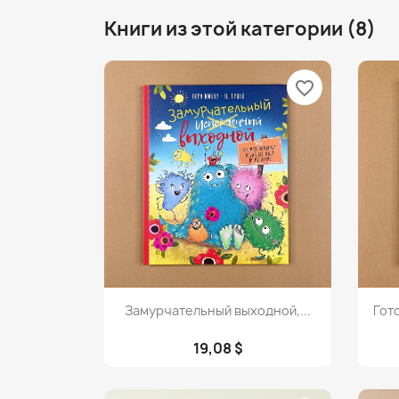
Книги из этой категории (8)
favorite_border
Просмотр

Замурчательный выходной,...
Гот
19,08 $